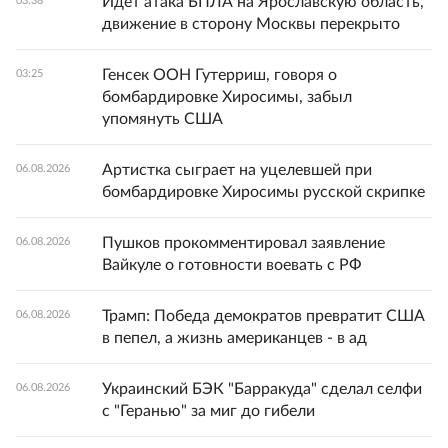
Идет атака БПЛА на Ярославскую область,
03:38
движение в сторону Москвы перекрыто
Генсек ООН Гутерриш, говоря о
03:25
бомбардировке Хиросимы, забыл
упомянуть США
Артистка сыграет на уцелевшей при
06.08.2026
бомбардировке Хиросимы русской скрипке
Пушков прокомментировал заявление
06.08.2026
Вайкуле о готовности воевать с РФ
Трамп: Победа демократов превратит США
06.08.2026
в пепел, а жизнь американцев - в ад
Украинский БЭК "Барракуда" сделал селфи
06.08.2026
с "Геранью" за миг до гибели