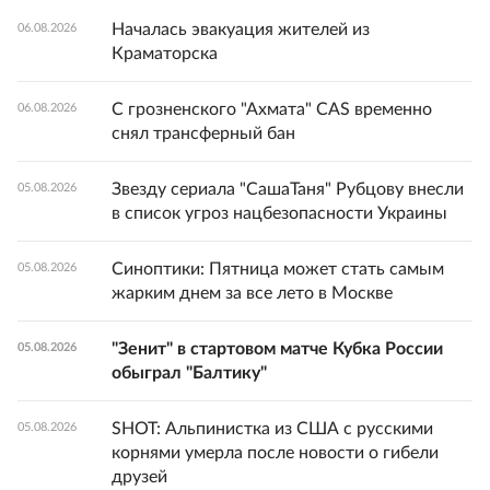
Началась эвакуация жителей из
06.08.2026
Краматорска
С грозненского "Ахмата" CAS временно
06.08.2026
снял трансферный бан
Звезду сериала "СашаТаня" Рубцову внесли
05.08.2026
в список угроз нацбезопасности Украины
Синоптики: Пятница может стать самым
05.08.2026
жарким днем за все лето в Москве
"Зенит" в стартовом матче Кубка России
05.08.2026
обыграл "Балтику"
SHOT: Альпинистка из США с русскими
05.08.2026
корнями умерла после новости о гибели
друзей