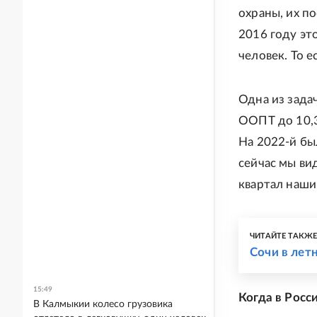
охраны, их п
2016 году это
человек. То е
Одна из зада
ООПТ до 10,3
На 2022-й бы
сейчас мы ви
квартал наши
ЧИТАЙТЕ ТАКЖ
Сочи в лет
15:49
Когда в Росс
В Калмыкии колесо грузовика