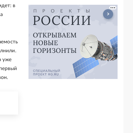
дет: в
на
аемость
олнили.
о уже
 первый
зон.