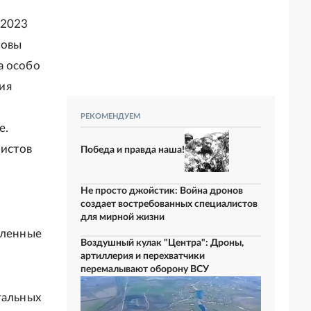
 2023
новы
а особо
ия
РЕКОМЕНДУЕМ
е.
листов
Победа и правда наша!
Не просто джойстик: Война дронов
создает востребованных специалистов
для мирной жизни
сленные
Воздушный кулак "Центра": Дроны,
артиллерия и перехватчики
перемалывают оборону ВСУ
тальных