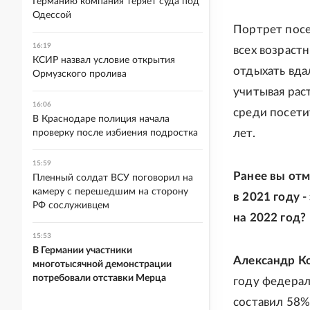
Германию компания теряет суда под
Одессой
Портрет посе
16:19
всех возраст
КСИР назвал условие открытия
отдыхать вда
Ормузского пролива
учитывая рас
16:06
среди посети
В Краснодаре полиция начала
лет.
проверку после избиения подростка
15:59
Ранее вы отм
Пленный солдат ВСУ поговорил на
камеру с перешедшим на сторону
в 2021 году 
РФ сослуживцем
на 2022 год?
15:53
В Германии участники
Александр Ко
многотысячной демонстрации
потребовали отставки Мерца
году федерал
составил 58%