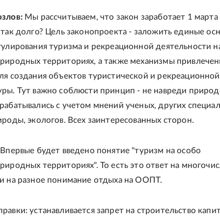
злов:
Мы рассчитываем, что закон заработает 1 марта
 так долго? Цель законопроекта - заложить единые ос
гулирования туризма и рекреационной деятельности н
риродных территориях, а также механизмы привлечен
ля создания объектов туристической и рекреационной
ры. Тут важно соблюсти принцип - не навреди природ
рабатывались с учетом мнений ученых, других специа
ироды, экологов. Всех заинтересованных сторон.
 Впервые будет введено понятие "туризм на особо
риродных территориях". То есть это ответ на многочи
и на разное понимание отдыха на ООПТ.
равки: устанавливается запрет на строительство капи