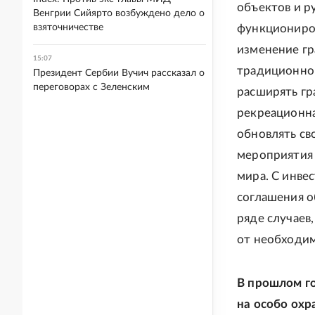
объектов и р
Венгрии Сийярто возбуждено дело о
взяточничестве
функциониров
изменение гр
15:07
традиционно
Президент Сербии Вучич рассказал о
переговорах с Зеленским
расширять гр
рекреационна
обновлять св
мероприятия 
мира. С инве
соглашения о
ряде случаев
от необходим
В прошлом го
на особо ох