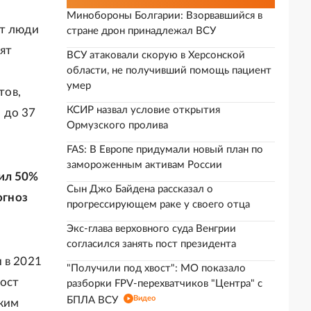
Минобороны Болгарии: Взорвавшийся в
ют люди
стране дрон принадлежал ВСУ
ят
ВСУ атаковали скорую в Херсонской
области, не получивший помощь пациент
умер
тов,
КСИР назвал условие открытия
 до 37
Ормузского пролива
FAS: В Европе придумали новый план по
замороженным активам России
вил 50%
Сын Джо Байдена рассказал о
огноз
прогрессирующем раке у своего отца
Экс-глава верховного суда Венгрии
согласился занять пост президента
 в 2021
"Получили под хвост": МО показало
рост
разборки FPV-перехватчиков "Центра" с
Видео
БПЛА ВСУ
ежим