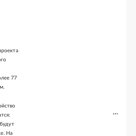
и
проекта
ого
олее 77
м.
ойство
тся:
 будут
е. На