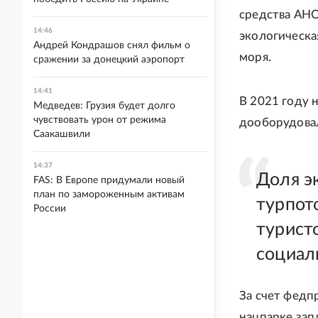
средства АНО
14:46
экологическа
Андрей Кондрашов снял фильм о
моря.
сражении за донецкий аэропорт
14:41
В 2021 году 
Медведев: Грузия будет долго
чувствовать урон от режима
дооборудовал
Саакашвили
14:37
Доля э
FAS: В Европе придумали новый
план по замороженным активам
турпот
России
туристо
социал
За счет федп
нацпарке зап