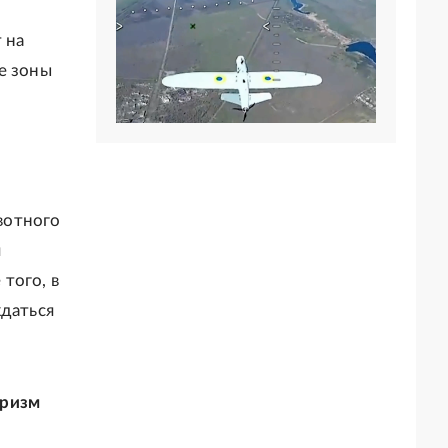
 на
е зоны
вотного
я
того, в
ждаться
уризм