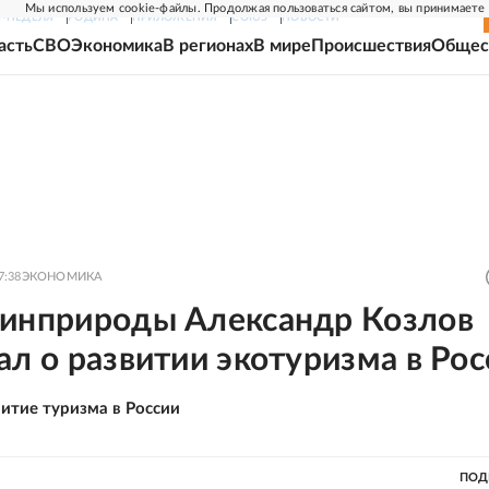
Мы используем cookie-файлы. Продолжая пользоваться сайтом, вы принимаете
Г-НЕДЕЛЯ
РОДИНА
ПРИЛОЖЕНИЯ
СОЮЗ
НОВОСТИ
асть
СВО
Экономика
В регионах
В мире
Происшествия
Общес
7:38
ЭКОНОМИКА
Минприроды Александр Козлов
ал о развитии экотуризма в Рос
витие туризма в России
ПОД