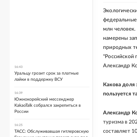
Экологически
федеральные 
млн человек.
намерены зап
природных те
"Российской 
Александр Ко
16:43
Уральцу грозит срок за платные
лайки в поддержку ВСУ
Какова доля 
пользуется 
16:39
Южнокорейский мессенджер
KakaoTalk собрался закрепиться в
России
Александр Ко
туризма в 20
16:25
составляет 1
ТАСС: Обслуживавшая гитлеровскую