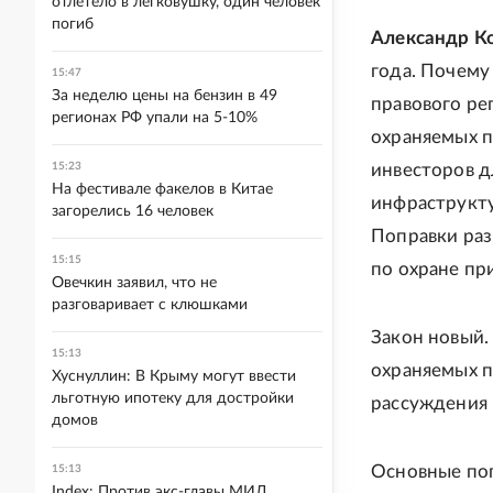
отлетело в легковушку, один человек
погиб
Александр Ко
года. Почему
15:47
За неделю цены на бензин в 49
правового ре
регионах РФ упали на 5-10%
охраняемых п
15:23
инвесторов д
На фестивале факелов в Китае
инфраструкту
загорелись 16 человек
Поправки раз
15:15
по охране пр
Овечкин заявил, что не
разговаривает с клюшками
Закон новый.
15:13
охраняемых п
Хуснуллин: В Крыму могут ввести
льготную ипотеку для достройки
рассуждения 
домов
Основные поп
15:13
Index: Против экс-главы МИД