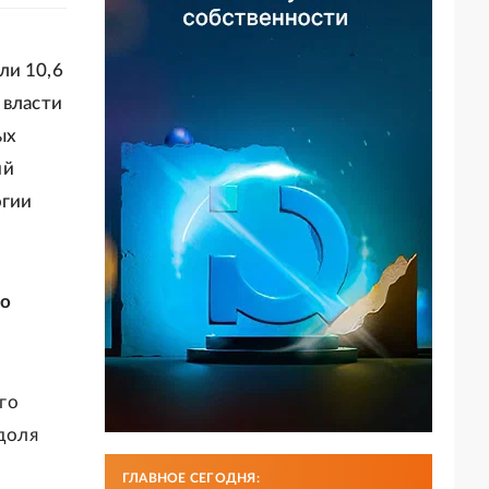
ли 10,6
 власти
ых
ий
огии
то
го
 доля
ГЛАВНОЕ СЕГОДНЯ: