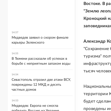
Востоке. В р
"Землю леопа
Кроноцкий на
заповедника
14:57
Медведев заявил о скором финале
Александр Ко
карьеры Зеленского
"Сохранение 
14:55
туризма" пол
В Тюмени рассказали об успехах в
инфраструкту
борьбе с неприятным запахом воды
тысяч человек
14:54
Севастополь отразил две атаки ВСУ,
повреждены 12 МКД и десять
Национальный
частных домов
территории К
будет сделан
14:53
Медведев: Европа не смогла
проведены ин
победить Россию на Украине