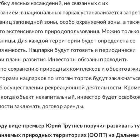
убку лесных насаждений, не связанных с их
анием; в национальных парках устанавливается запрет
аниц заповедной зоны, особо охраняемой зоны, а такж
го экстенсивного природопользования. Можно только
аницы. Для каждой территории будет определена ее
я емкость. Нацпарки будут готовить и периодически
ои планы развития. Инвесторы обязаны проводить
по сохранению природных комплексов и объектов жи
сторами нацпарков по итогам торгов будут заключатьс
б осуществлении рекреационной деятельности. Кроме 
, когда объект некапитальный, инвестор будет освобо
ости заключать договор аренды.
ду вице-премьер Юрий Трутнев поручил развивать т
раняемых природных территориях (ООПТ) на Дальнем