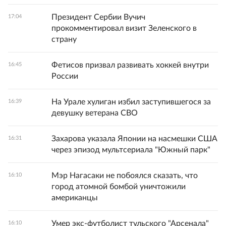
Президент Сербии Вучич
17:04
прокомментировал визит Зеленского в
страну
Фетисов призвал развивать хоккей внутри
16:45
России
На Урале хулиган избил заступившегося за
16:39
девушку ветерана СВО
Захарова указала Японии на насмешки США
16:31
через эпизод мультсериала "Южный парк"
Мэр Нагасаки не побоялся сказать, что
16:10
город атомной бомбой уничтожили
американцы
Умер экс-футболист тульского "Арсенала"
16:10