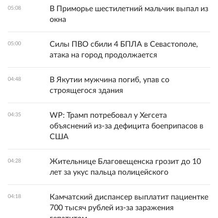
В Приморье шестилетний мальчик выпал из
05:08
окна
Силы ПВО сбили 4 БПЛА в Севастополе,
05:00
атака на город продолжается
В Якутии мужчина погиб, упав со
04:48
строящегося здания
WP: Трамп потребовал у Хегсета
04:35
объяснений из-за дефицита боеприпасов в
США
Жительнице Благовещенска грозит до 10
04:28
лет за укус пальца полицейского
Камчатский диспансер выплатит пациентке
04:18
700 тысяч рублей из-за заражения