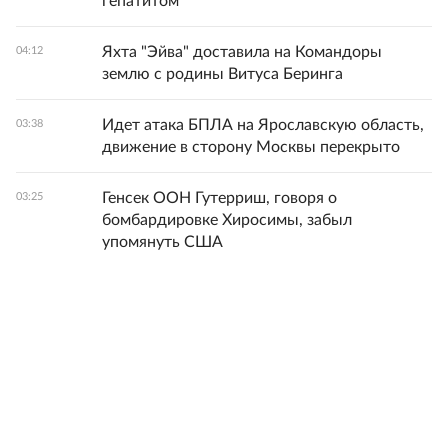
гепатитом
Яхта "Эйва" доставила на Командоры
04:12
землю с родины Витуса Беринга
Идет атака БПЛА на Ярославскую область,
03:38
движение в сторону Москвы перекрыто
Генсек ООН Гутерриш, говоря о
03:25
бомбардировке Хиросимы, забыл
упомянуть США