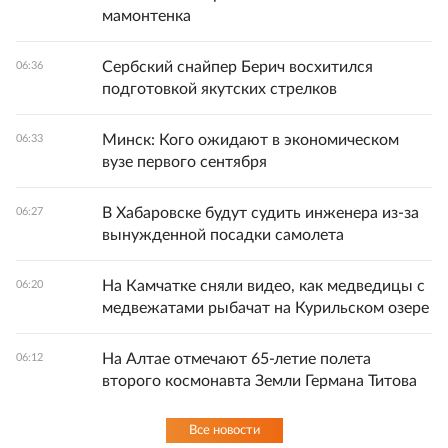
мамонтенка
Сербский снайпер Берич восхитился
06:36
подготовкой якутских стрелков
Минск: Кого ожидают в экономическом
06:33
вузе первого сентября
В Хабаровске будут судить инженера из-за
06:27
вынужденной посадки самолета
На Камчатке сняли видео, как медведицы с
06:20
медвежатами рыбачат на Курильском озере
На Алтае отмечают 65-летие полета
06:12
второго космонавта Земли Германа Титова
Все новости