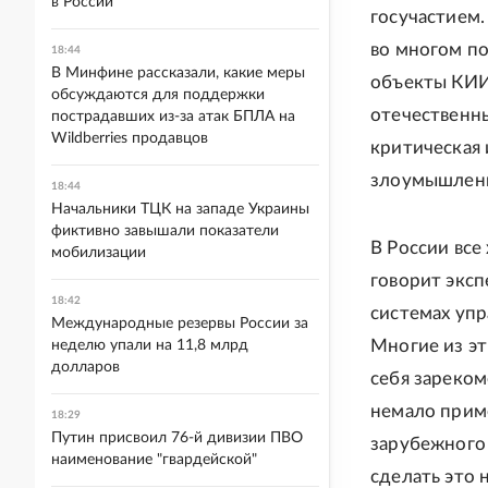
в России
госучастием
во многом п
18:44
В Минфине рассказали, какие меры
объекты КИИ
обсуждаются для поддержки
отечественны
пострадавших из-за атак БПЛА на
Wildberries продавцов
критическая
злоумышленн
18:44
Начальники ТЦК на западе Украины
фиктивно завышали показатели
В России вс
мобилизации
говорит эксп
18:42
системах уп
Международные резервы России за
Многие из эт
неделю упали на 11,8 млрд
долларов
себя зареко
немало прим
18:29
Путин присвоил 76-й дивизии ПВО
зарубежного
наименование "гвардейской"
сделать это 