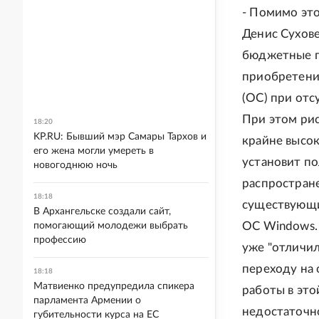
- Помимо это
Денис Сухов
бюджетные п
приобретени
(ОС) при отс
При этом ри
18:20
KP.RU: Бывший мэр Самары Тархов и
крайне высок
его жена могли умереть в
установит по
новогоднюю ночь
распростране
18:18
существующи
В Архангельске создали сайт,
ОС Windows.
помогающий молодежи выбрать
профессию
уже "отличил
переходу на
18:18
Матвиенко предупредила спикера
работы в это
парламента Армении о
недостаточн
губительности курса на ЕС