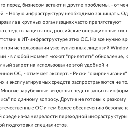
го перед бизнесом встают и другие проблемы, - отме
ей. - Новую инфраструктуру необходимо защищать. О
равила в крупных организациях часто препятствуют
ю средств защиты под российские операционные сис
утствии в ИТ-инфраструктуре этих ОС. На все нужно вр
ск при использовании уже купленных лицензий Windo
ий - в любой момент может "прилететь" обновление, 
лный запрет на использование этой удобной и
нной ОС, - отмечает эксперт. - Риски "окирпичивания"
х и эксплуатируемых средств распространяются не то
 Многие зарубежные вендоры средств защиты инфор
ись" по данному вопросу. Другие не готовы к резкому
 отечественные ОС и тем более обеспечению безопасн
й среде из-за незрелости переходной инфраструктуры
ой подготовки специалистов.