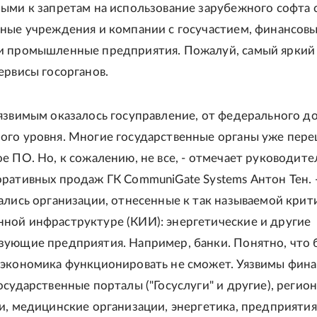
ыми к запретам на использование зарубежного софта 
ные учреждения и компании с госучастием, финансов
и промышленные предприятия. Пожалуй, самый яркий
ервисы госорганов.
язвимым оказалось госуправление, от федерального д
ого уровня. Многие государственные органы уже пере
е ПО. Но, к сожалению, не все, - отмечает руководите
ративных продаж ГК CommuniGate Systems Антон Тен. 
ались организации, отнесенные к так называемой крит
ной инфраструктуре (КИИ): энергетические и другие
ующие предприятия. Например, банки. Понятно, что 
 экономика функционировать не сможет. Уязвимы фин
осударственные порталы ("Госуслуги" и другие), регио
и, медицинские организации, энергетика, предприятия