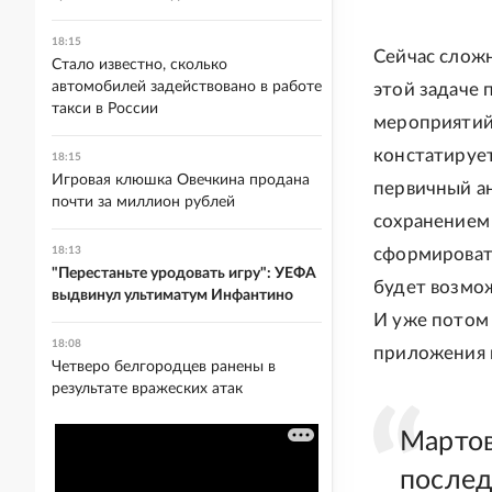
18:15
Сейчас сложн
Стало известно, сколько
автомобилей задействовано в работе
этой задаче 
такси в России
мероприятий
констатирует
18:15
Игровая клюшка Овечкина продана
первичный а
почти за миллион рублей
сохранением
18:13
сформироват
"Перестаньте уродовать игру": УЕФА
будет возмож
выдвинул ультиматум Инфантино
И уже потом
18:08
приложения 
Четверо белгородцев ранены в
результате вражеских атак
Мартов
послед