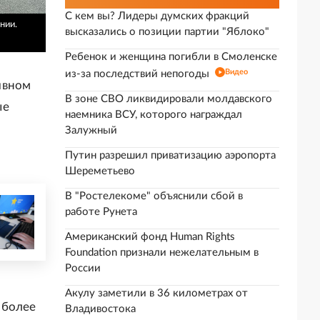
С кем вы? Лидеры думских фракций
нии.
высказались о позиции партии "Яблоко"
Ребенок и женщина погибли в Смоленске
Видео
из-за последствий непогоды
ивном
В зоне СВО ликвидировали молдавского
ые
наемника ВСУ, которого награждал
Залужный
Путин разрешил приватизацию аэропорта
Шереметьево
В "Ростелекоме" объяснили сбой в
работе Рунета
Американский фонд Human Rights
Foundation признали нежелательным в
России
Акулу заметили в 36 километрах от
иболее
Владивостока