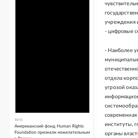
чувствительн
государствен
учреждения 
- цифровые с
- Наиболее у
муниципальн
отечественно
отдела корпо
угрозой оказ
информацион
системообраз
современная
18:51
институты, г
Американский фонд Human Rights
Foundation признали нежелательным
органы власт