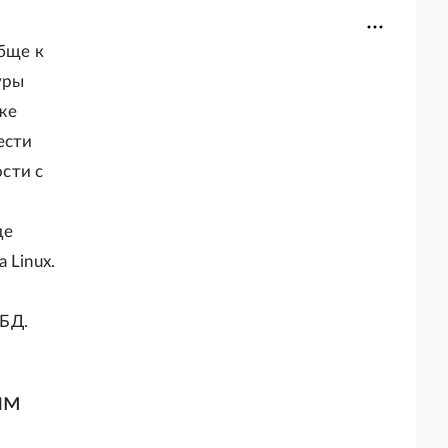
обще к
уры
же
ести
сти с
де
 Linux.
УБД.
ым