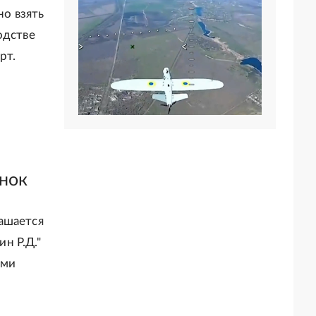
о взять
одстве
рт.
ынок
ашается
н Р.Д."
ами