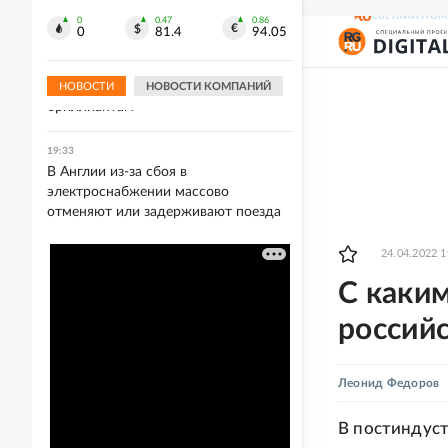
посещать Армению
СВЕЖИЙ НОМ
0
0.47
0.86
0
81.4
94.05
19:36
В России растет интерес к
инвестиционным и цветным
НОВОСТИ
НОВОСТИ КОМПАНИЙ
бриллиантам
19:33
В Англии из-за сбоя в
электроснабжении массово
отменяют или задерживают поезда
24.04.2022 1
С каки
российс
Леонид Федоров
В постиндуст