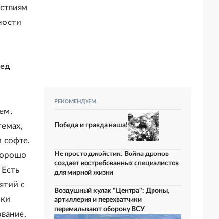
дствиям
ности
ред
РЕКОМЕНДУЕМ
ем,
Победа и правда наша!
темах,
 софте.
Не просто джойстик: Война дронов
 хорошо
создает востребованных специалистов
 Есть
для мирной жизни
ятий с
Воздушный кулак "Центра": Дроны,
ски
артиллерия и перехватчики
перемалывают оборону ВСУ
ование.