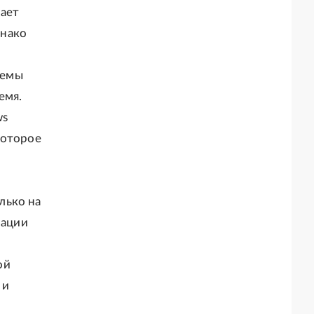
чает
днако
темы
емя.
ws
которое
лько на
мации
ой
 и