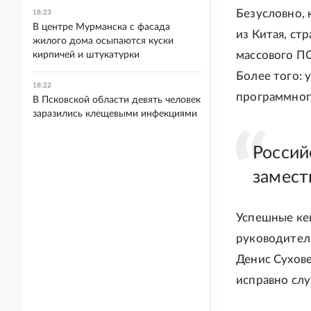
Безусловно,
18:23
В центре Мурманска с фасада
из Китая, ст
жилого дома осыпаются куски
массового ПО
кирпичей и штукатурки
Более того: 
18:22
программног
В Псковской области девять человек
заразились клещевыми инфекциями
Россий
замест
Успешные кей
руководитель
Денис Сухов
исправно сл