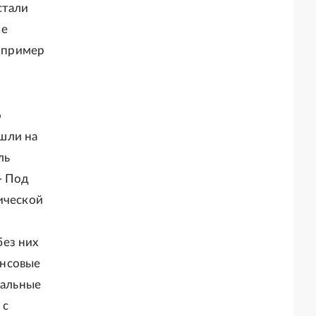
стали
ые
 пример
о
шли на
ль
- Под
ической
без них
ансовые
нальные
 с