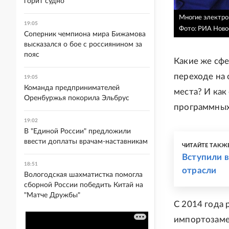
горит судно
Многие электро
19:05
Фото: РИА Ново
Соперник чемпиона мира Бижамова
высказался о бое с россиянином за
пояс
Какие же сф
переходе на
19:05
Команда предпринимателей
места? И как
Оренбуржья покорила Эльбрус
программны
19:02
В "Единой России" предложили
ввести доплаты врачам-наставникам
ЧИТАЙТЕ ТАКЖ
Вступили 
18:51
отрасли
Вологодская шахматистка помогла
сборной России победить Китай на
"Матче Дружбы"
С 2014 года
импортозаме