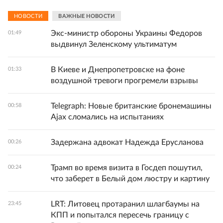
НОВОСТИ
ВАЖНЫЕ НОВОСТИ
Экс-министр обороны Украины Федоров
01:49
выдвинул Зеленскому ультиматум
В Киеве и Днепропетровске на фоне
01:33
воздушной тревоги прогремели взрывы
Telegraph: Новые британские бронемашины
00:58
Ajax сломались на испытаниях
Задержана адвокат Надежда Ерусланова
00:26
Трамп во время визита в Госдеп пошутил,
00:24
что заберет в Белый дом люстру и картину
LRT: Литовец протаранил шлагбаумы на
23:45
КПП и попытался пересечь границу с