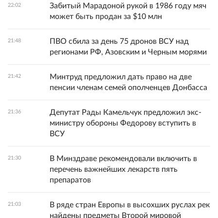
Забитый Марадоной рукой в 1986 году мяч
22:02
может быть продан за $10 млн
ПВО сбила за день 75 дронов ВСУ над
21:48
регионами РФ, Азовским и Черным морями
Минтруд предложил дать право на две
21:42
пенсии членам семей ополченцев Донбасса
Депутат Рады Камельчук предложил экс-
21:36
министру обороны Федорову вступить в
ВСУ
В Минздраве рекомендовали включить в
21:30
перечень важнейших лекарств пять
препаратов
В ряде стран Европы в высохших руслах рек
21:03
найдены предметы Второй мировой