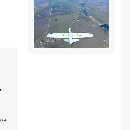
м
авы