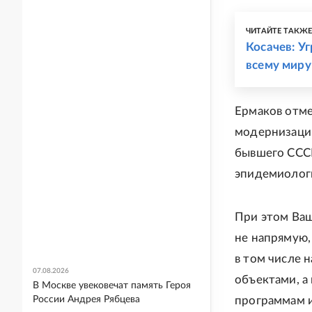
ЧИТАЙТЕ ТАКЖ
Косачев: У
всему миру
Ермаков отме
модернизаци
бывшего СССР
эпидемиологи
При этом Ваш
не напрямую,
в том числе 
07.08.2026
объектами, а
В Москве увековечат память Героя
России Андрея Рябцева
программам и