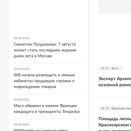
06.08.2026
Синоптик Позднякова: 7 августа
может стать последним жарким
днем лета в Москве
09:00
Авто
06.08.2026
WB начала размещать в личных
Эксперт Архипо
кабинетах продавцов справки о
кузовной ремон
повреждении товаров
06.08.2026
Маск обвинил в измене Франции
08:54
Происшестви
кандидата в президенты Тонделье
Площадь лесны
Красноярском 
06.08.2026
Wildberries расширила меры