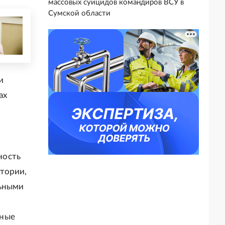
массовых суицидов командиров ВСУ в
Сумской области
и
ах
ность
тории,
льными
ьные