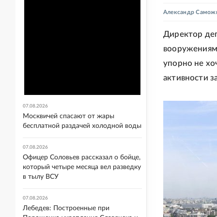
Александр Самож
Директор деп
вооружениям
упорно не хо
активности з
07.08.2026
Москвичей спасают от жары
бесплатной раздачей холодной воды
07.08.2026
Офицер Соловьев рассказал о бойце,
который четыре месяца вел разведку
в тылу ВСУ
07.08.2026
Лебедев: Построенные при