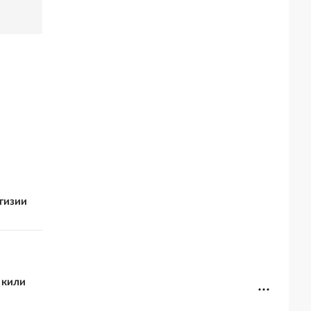
гизии
 кили