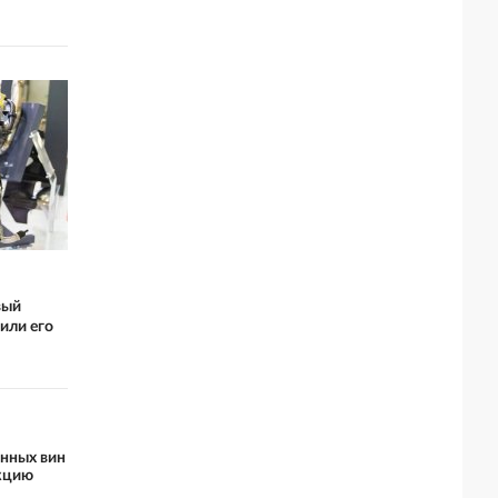
вый
или его
енных вин
кцию