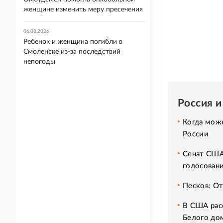
женщине изменить меру пресечения
06.08.2026
Ребенок и женщина погибли в
Смоленске из-за последствий
непогоды
Россия 
Когда мож
России
Сенат США
голосован
Песков: О
В США расс
Белого до