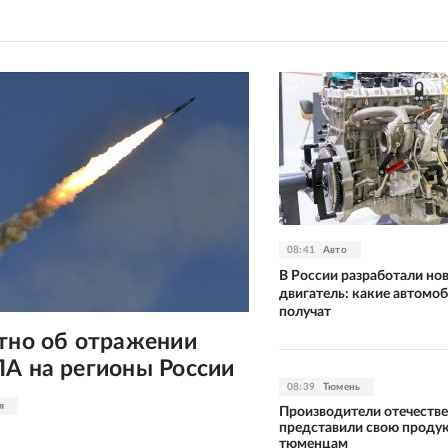
08:41
Авто
В России разработали но
двигатель: какие автомоб
получат
тно об отражении
ЛА на регионы России
08:39
Тюмень
я
Производители отечеств
представили свою проду
тюменцам