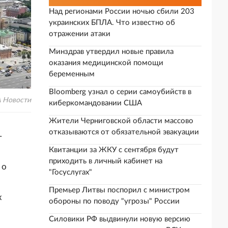
Над регионами России ночью сбили 203
украинских БПЛА. Что известно об
отражении атаки
Минздрав утвердил новые правила
оказания медицинской помощи
беременным
Bloomberg узнал о серии самоубийств в
А Новости
киберкомандовании США
Жители Черниговской области массово
отказываются от обязательной эвакуации
-
Квитанции за ЖКУ с сентября будут
приходить в личный кабинет на
 о
"Госуслугах"
Премьер Литвы поспорил с министром
х
обороны по поводу "угрозы" России
Силовики РФ выдвинули новую версию