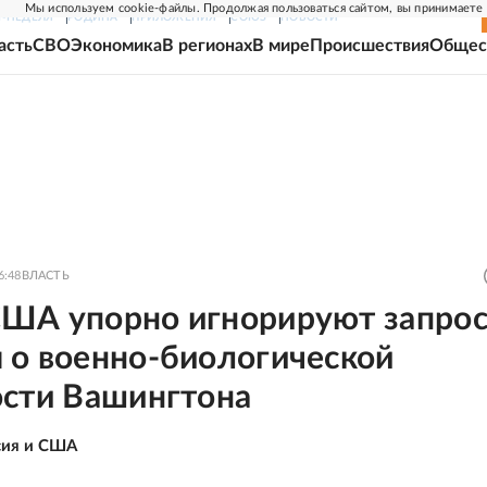
Мы используем cookie-файлы. Продолжая пользоваться сайтом, вы принимаете
Г-НЕДЕЛЯ
РОДИНА
ПРИЛОЖЕНИЯ
СОЮЗ
НОВОСТИ
асть
СВО
Экономика
В регионах
В мире
Происшествия
Общес
6:48
ВЛАСТЬ
ША упорно игнорируют запро
 о военно-биологической
ости Вашингтона
сия и США