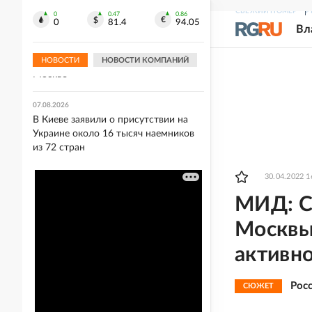
ищет покупателя
СВЕЖИЙ НОМЕР
Р
0
0.47
0.86
0
81.4
94.05
Вл
03:00
Прощание с автором "золотого паса"
Иваном Едешко пройдет 7 августа в
НОВОСТИ
НОВОСТИ КОМПАНИЙ
Москве
07.08.2026
В Киеве заявили о присутствии на
Украине около 16 тысяч наемников
из 72 стран
30.04.2022 1
МИД: С
Москвы
активн
Рос
СЮЖЕТ