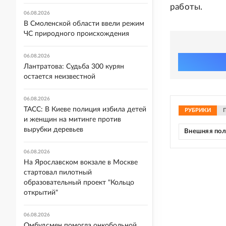
работы.
06.08.2026
В Смоленской области ввели режим
ЧС природного происхождения
06.08.2026
Лантратова: Судьба 300 курян
остается неизвестной
06.08.2026
ТАСС: В Киеве полиция избила детей
РУБРИКИ
и женщин на митинге против
вырубки деревьев
Внешняя по
06.08.2026
На Ярославском вокзале в Москве
стартовал пилотный
образовательный проект "Кольцо
открытий"
06.08.2026
Омбудсмен помогла онкобольной