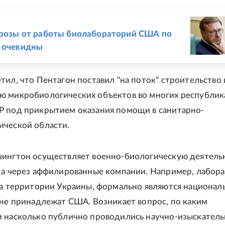
Е
грозы от работы биолабораторий США по
 очевидны
тил, что Пентагон поставил "на поток" строительство 
ю микробиологических объектов во многих республик
 под прикрытием оказания помощи в санитарно-
ческой области.
ингтон осуществляет военно-биологическую деятель
 а через аффилированные компании. Например, лабора
на территории Украины, формально являются национа
 не принадлежат США. Возникает вопрос, по каким
 насколько публично проводились научно-изыскател