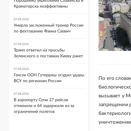
Порошенко укрепления Славянска и
Краматорска неэффективны
07.08.2026
Умерла заслуженный тренер России
по фехтованию Фаина Саевич
07.08.2026
Трамп ответил на просьбы
Зеленского о поставках Киеву ракет
07.08.2026
Генсек ООН Гутерриш осудил удары
По его слова
ВСУ по регионам России
биологическо
07.08.2026
вызывает у М
В аэропорту Сочи 27 рейсов
запрещении р
отменили и 64 задержали из-за
ограничений полетов
бактериологи
уничтожении