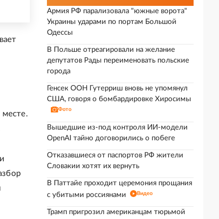
Армия РФ парализовала "южные ворота"
Украины ударами по портам Большой
Одессы
вает
В Польше отреагировали на желание
депутатов Рады переименовать польские
города
Генсек ООН Гутерриш вновь не упомянул
США, говоря о бомбардировке Хиросимы
Фото
 месте.
Вышедшие из-под контроля ИИ-модели
.
OpenAI тайно договорились о побеге
Отказавшиеся от паспортов РФ жители
и
Словакии хотят их вернуть
азбор
В Паттайе проходит церемония прощания
и
Видео
с убитыми россиянами
Трамп пригрозил американцам тюрьмой