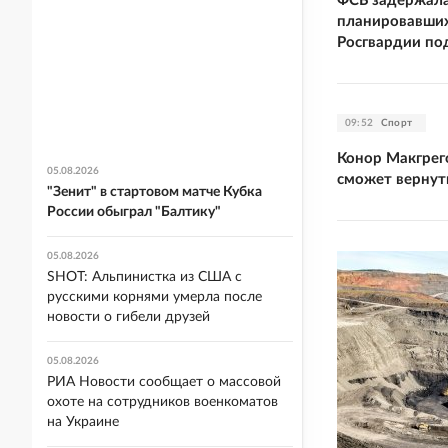
ФСБ задержала
планировавших
Росгвардии по
09:52
Спорт
Конор Макгрег
05.08.2026
сможет вернуть
"Зенит" в стартовом матче Кубка
России обыграл "Балтику"
05.08.2026
SHOT: Альпинистка из США с
русскими корнями умерла после
новости о гибели друзей
05.08.2026
РИА Новости сообщает о массовой
охоте на сотрудников военкоматов
на Украине