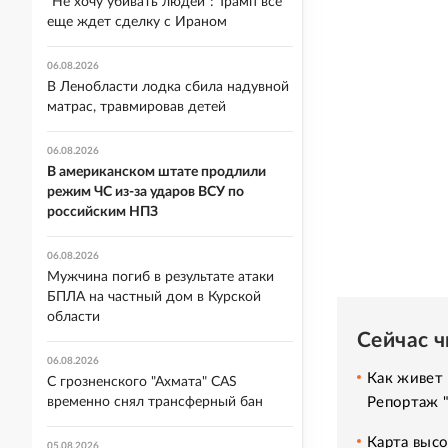
"Не хочу убивать людей": Трамп все
еще ждет сделку с Ираном
06.08.2026
В Ленобласти лодка сбила надувной
матрас, травмировав детей
06.08.2026
В американском штате продлили
режим ЧС из-за ударов ВСУ по
российским НПЗ
06.08.2026
Мужчина погиб в результате атаки
БПЛА на частный дом в Курской
области
Сейчас 
06.08.2026
Как живет 
С грозненского "Ахмата" CAS
Репортаж 
временно снял трансферный бан
Карта высо
05.08.2026