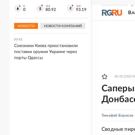
СВЕЖИЙ НОМЕР
Р
0
-0.2
-0.4
06:13
0
80.92
93.19
Вл
Между Благовещенском и Хэйхэ
временно приостановили перевозку
пассажиров
НОВОСТИ
НОВОСТИ КОМПАНИЙ
05:42
Союзники Киева приостановили
поставки оружия Украине через
порты Одессы
06.05.2022 0
Саперы
Донбас
Тимофей Борисов
Сводные пир