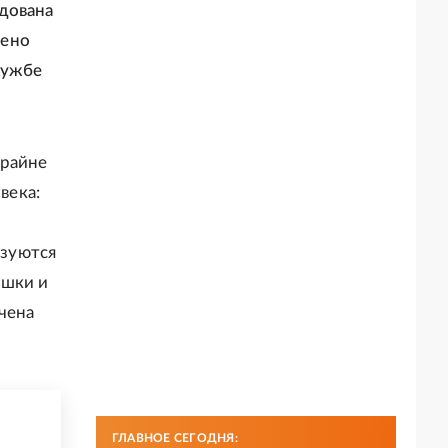
дована
жено
лужбе
крайне
века:
ьзуются
ошки и
чена
ГЛАВНОЕ СЕГОДНЯ: