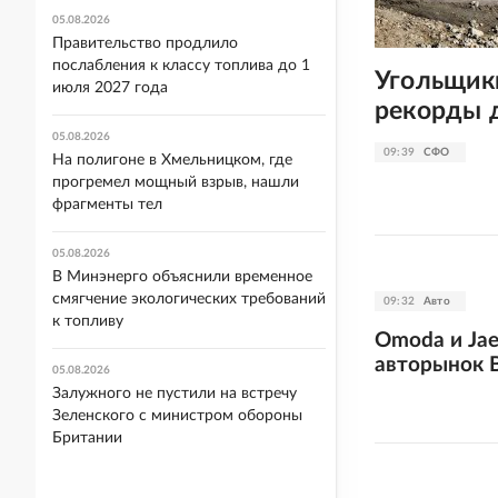
05.08.2026
Правительство продлило
послабления к классу топлива до 1
Угольщики
июля 2027 года
рекорды 
05.08.2026
09:39
СФО
На полигоне в Хмельницком, где
прогремел мощный взрыв, нашли
фрагменты тел
05.08.2026
В Минэнерго объяснили временное
смягчение экологических требований
09:32
Авто
к топливу
Omoda и Jae
авторынок 
05.08.2026
Залужного не пустили на встречу
Зеленского с министром обороны
Британии