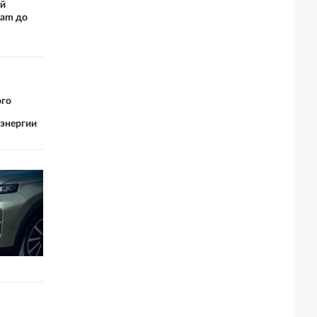
ей
ram до
ого
оэнергии