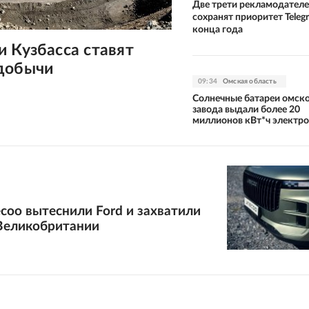
Две трети рекламодател
сохранят приоритет Teleg
конца года
 Кузбасса ставят
добычи
09:34
Омская область
Солнечные батареи омск
завода выдали более 20
миллионов кВт*ч электр
coo вытеснили Ford и захватили
Великобритании