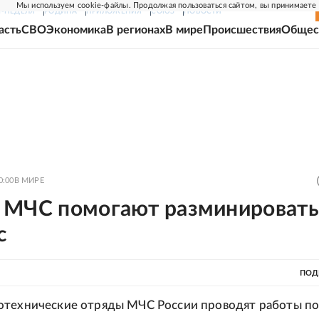
Мы используем cookie-файлы. Продолжая пользоваться сайтом, вы принимаете
Г-НЕДЕЛЯ
РОДИНА
ПРИЛОЖЕНИЯ
СОЮЗ
НОВОСТИ
асть
СВО
Экономика
В регионах
В мире
Происшествия
Общес
0:00
В МИРЕ
 МЧС помогают разминировать
с
ПОД
отехнические отряды МЧС России проводят работы п