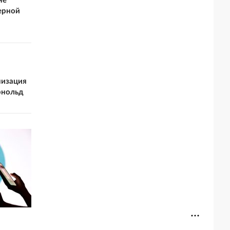
не
ерной
низация
рнольд