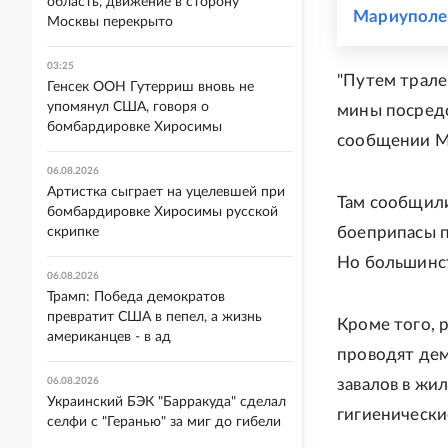
область, движение в сторону
Мариуполе
Москвы перекрыто
03:25
"Путем трале
Генсек ООН Гутерриш вновь не
упомянул США, говоря о
мины посредс
бомбардировке Хиросимы
сообщении М
06.08.2026
Артистка сыграет на уцелевшей при
Там сообщили
бомбардировке Хиросимы русской
боеприпасы п
скрипке
Но большинст
06.08.2026
Трамп: Победа демократов
превратит США в пепел, а жизнь
Кроме того, 
американцев - в ад
проводят де
06.08.2026
завалов в жи
Украинский БЭК "Барракуда" сделал
гигиенически
селфи с "Геранью" за миг до гибели