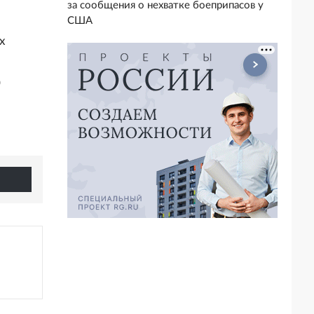
за сообщения о нехватке боеприпасов у
США
х
0