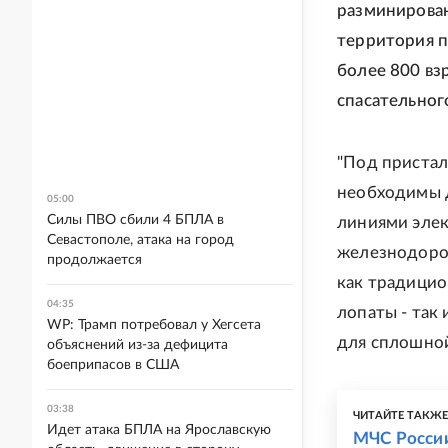
разминирован
территория п
более 800 вз
спасательног
"Под пристал
необходимы д
05:00
Силы ПВО сбили 4 БПЛА в
линиями элек
Севастополе, атака на город
железнодоро
продолжается
как традицио
04:35
лопаты - так
WP: Трамп потребовал у Хегсета
для сплошной
объяснений из-за дефицита
боеприпасов в США
03:38
ЧИТАЙТЕ ТАКЖ
Идет атака БПЛА на Ярославскую
МЧС России