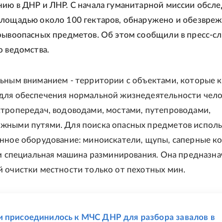
ию в ДНР и ЛНР. С начала гуманитарной миссии обсле
лощадью около 100 гектаров, обнаружено и обезвре
рывоопасных предметов. Об этом сообщили в пресс-с
о ведомства.
ьным вниманием - территории с объектами, которые 
ля обеспечения нормальной жизнедеятельности чело
тропередач, водоводами, мостами, путепроводами,
жными путями. Для поиска опасных предметов испол
нное оборудование: миноискатели, щупы, саперные к
 и специальная машина разминирования. Она предназна
 очистки местности только от пехотных мин.
Е
 присоединилось к МЧС ДНР для разбора завалов в