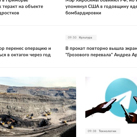
 в Приморье
Мэр Хиросимы обвинил РФ, но 
 теракт на объекте
упомянул США в годовщину яд
дростков
бомбардировки
09:50
Культура
ор перенес операцию и
В прокат повторно вышла экра
ся в октагон через год
"Грозового перевала" Андреа А
09:38
Технологии