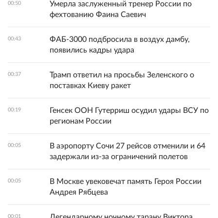
Умерла заслуженный тренер России по
00:50
фехтованию Фаина Саевич
ФАБ-3000 подбросила в воздух дамбу,
00:43
появились кадры удара
Трамп ответил на просьбы Зеленского о
00:37
поставках Киеву ракет
Генсек ООН Гутерриш осудил удары ВСУ по
00:19
регионам России
В аэропорту Сочи 27 рейсов отменили и 64
00:05
задержали из-за ограничений полетов
В Москве увековечат память Героя России
00:05
Андрея Рябцева
Легендарному ночному тарану Виктора
00:01