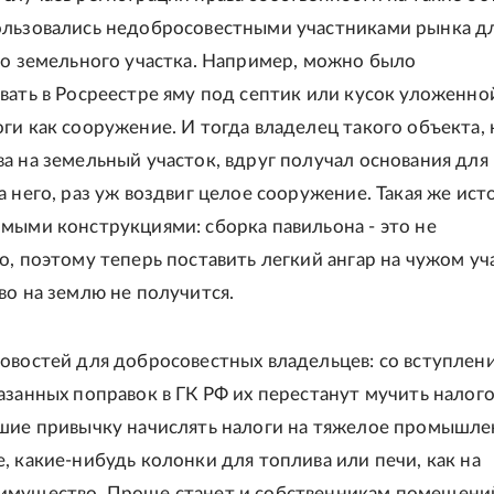
льзовались недобросовестными участниками рынка д
го земельного участка. Например, можно было
вать в Росреестре яму под септик или кусок уложенно
ги как сооружение. И тогда владелец такого объекта, 
а на земельный участок, вдруг получал основания для
 него, раз уж воздвиг целое сооружение. Такая же исто
мыми конструкциями: сборка павильона - это не
о, поэтому теперь поставить легкий ангар на чужом уч
во на землю не получится.
овостей для добросовестных владельцев: со вступлен
азанных поправок в ГК РФ их перестанут мучить налог
шие привычку начислять налоги на тяжелое промышл
, какие-нибудь колонки для топлива или печи, как на
имущество. Проще станет и собственникам помещени