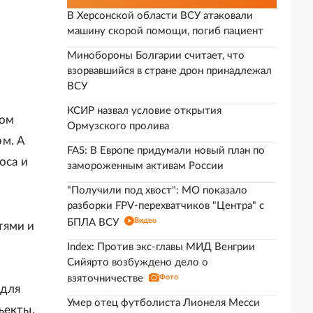
В Херсонской области ВСУ атаковали
машину скорой помощи, погиб пациент
Минобороны Болгарии считает, что
взорвавшийся в стране дрон принадлежал
ВСУ
КСИР назвал условие открытия
ном
Ормузского пролива
м. А
FAS: В Европе придумали новый план по
оса и
замороженным активам России
"Получили под хвост": МО показало
разборки FPV-перехватчиков "Центра" с
Видео
БПЛА ВСУ
тями и
Index: Против экс-главы МИД Венгрии
Сийярто возбуждено дело о
взяточничестве
Фото
 для
Умер отец футболиста Лионеля Месси
ъекты,