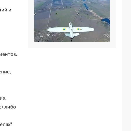
ний и
и
ментов.
ение,
ия,
е) либо
лях".