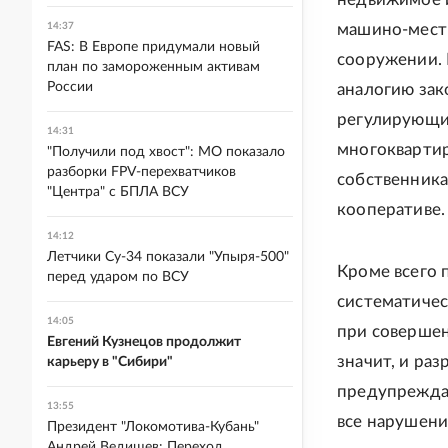
14:37
машино-мест 
FAS: В Европе придумали новый
сооружении. 
план по замороженным активам
России
аналогию зак
регулирующие
14:31
многоквартирн
"Получили под хвост": МО показало
разборки FPV-перехватчиков
собственник
"Центра" с БПЛА ВСУ
кооперативе.
14:12
Летчики Су-34 показали "Упыря-500"
Кроме всего 
перед ударом по ВСУ
систематичес
14:05
при совершен
Евгений Кузнецов продолжит
значит, и ра
карьеру в "Сибири"
предупрежда
13:55
все нарушени
Президент "Локомотива-Кубань"
Андрей Ведищев: Переход