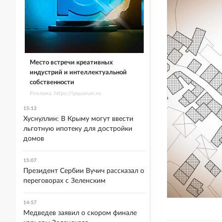
Место встречи креативных
индустрий и интеллектуальной
собственности
Реклама. https://ipquorum.ru
15:13
Хуснуллин: В Крыму могут ввести
льготную ипотеку для достройки
домов
15:07
Президент Сербии Вучич рассказал о
переговорах с Зеленским
14:57
Медведев заявил о скором финале