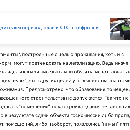
Е
одителям перевод прав и СТС в цифровой
таменты", построенные с целью проживания, хоть и с
орм, могут претендовать на легализацию. Ведь иначе
 владельцев или выселять, или обязать "использовать 
щих целях", хотя других целей у большинства апартам
роживания. Предусмотрено, что образование помещен
авершенного строительства не допускается. Так что не
одавать "помещения", пока стройка здания не закончил
ло в результате сдачи объекта госкомиссии либо проп
от помещений, либо наоборот, появлялись "ничьи" пят