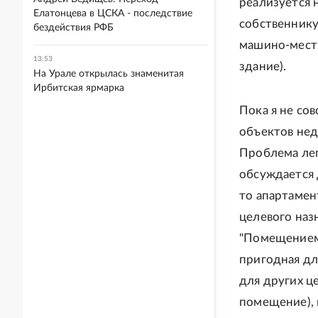
реализуется 
Елатонцева в ЦСКА - последствие
собственнику
бездействия РФБ
машино-мест 
13:53
здание).
На Урале открылась знаменитая
Ирбитская ярмарка
Пока я не со
объектов нед
Проблема лег
обсуждается 
то апартамен
целевого назн
"Помещением 
пригодная дл
для других ц
помещение), 