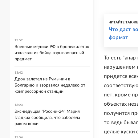
ЧИТАЙТЕ ТАКЖ
Что даст в
формат
13:52
Военные медики РФ в бронежилетах
извлекли из бойца взрывоопасный
То есть "апар
предмет
нарушением н
13:42
придется всех
Дрон залетел из Румынии в
соответствую
Болгарию и взорвался недалеко от
компрессорной станции
нет, кроме п
объектах нез
13:23
Экс-ведущая "России-24" Мария
получится пр
Гладких сообщила, что заболела
то ведь быва
раком кожи
целые куски 
12:54