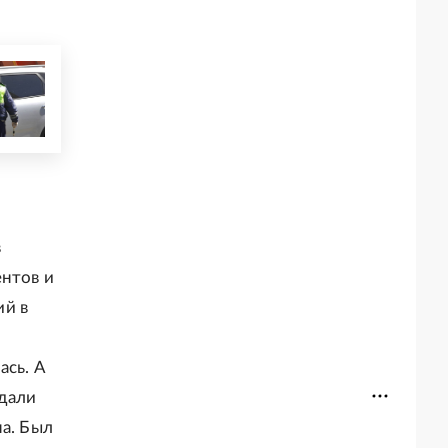
в
ентов и
ий в
ась. А
адали
на. Был