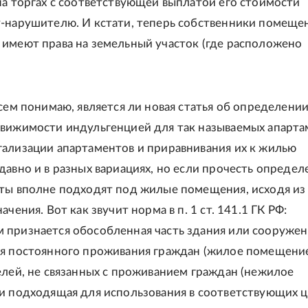
на торгах с соответствующей выплатой его стоимости
-нарушителю. И кстати, теперь собственники помеще
имеют права на земельный участок (где расположено
всем понимаю, является ли новая статья об определени
вижимости индульгенцией для так называемых апарта
ализации апартаментов и приравнивания их к жилью
давно и в разных вариациях, но если прочесть определ
ты вполне подходят под жилые помещения, исходя из
ачения. Вот как звучит норма в п. 1 ст. 141.1 ГК РФ:
признается обособленная часть здания или сооружен
я постоянного проживания граждан (жилое помещени
елей, не связанных с проживанием граждан (нежилое
и подходящая для использования в соответствующих це