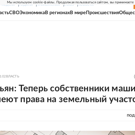
Мы используем cookie-файлы. Продолжая пользоваться сайтом, вы принимаете
Г-НЕДЕЛЯ
РОДИНА
ПРИЛОЖЕНИЯ
СОЮЗ
НОВОСТИ
асть
СВО
Экономика
В регионах
В мире
Происшествия
Общес
1:02
ВЛАСТЬ
ьян: Теперь собственники маш
еют права на земельный участ
ПОД