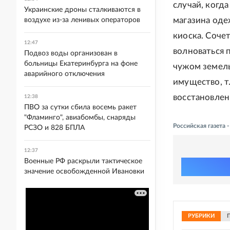
случай, когд
Украинские дроны сталкиваются в
магазина одеж
воздухе из-за ленивых операторов
киоска. Соче
12:47
волноваться 
Подвоз воды организован в
больницы Екатеринбурга на фоне
чужом земель
аварийного отключения
имущество, т
восстановлен
12:38
ПВО за сутки сбила восемь ракет
"Фламинго", авиабомбы, снаряды
Российская газета
РСЗО и 828 БПЛА
12:37
Военные РФ раскрыли тактическое
значение освобожденной Ивановки
РУБРИКИ