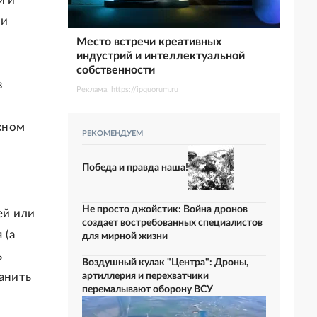
ли
Место встречи креативных
индустрий и интеллектуальной
собственности
в
Реклама. https://ipquorum.ru
жном
РЕКОМЕНДУЕМ
Победа и правда наша!
Не просто джойстик: Война дронов
ей или
создает востребованных специалистов
 (а
для мирной жизни
ь
Воздушный кулак "Центра": Дроны,
артиллерия и перехватчики
анить
перемалывают оборону ВСУ
а