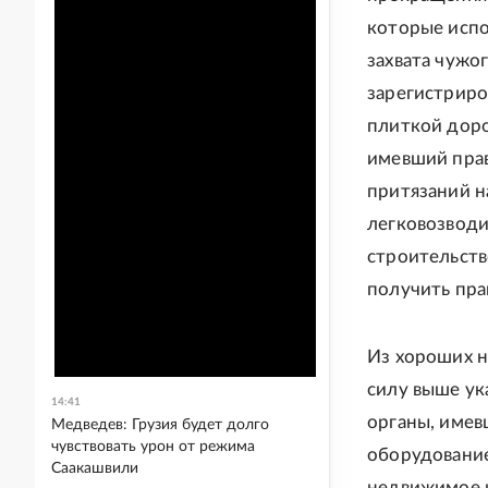
которые испо
захвата чужо
зарегистриро
плиткой доро
имевший прав
притязаний на
легковозводи
строительств
получить пра
Из хороших н
силу выше ук
14:41
органы, имев
Медведев: Грузия будет долго
чувствовать урон от режима
оборудование
Саакашвили
недвижимое 