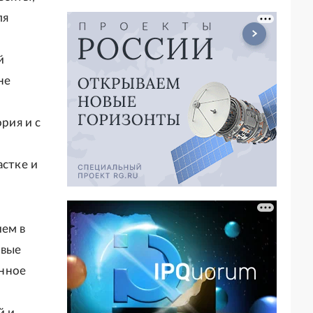
ля
й
не
рия и с
астке и
ием в
овые
енное
й и