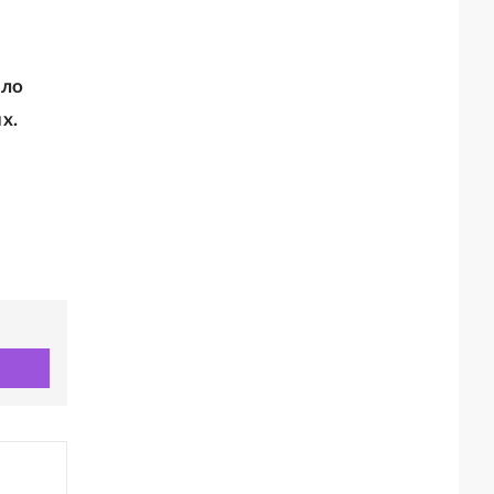
ыло
х.
ь