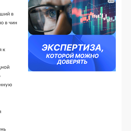
вший в
о в чин
я к
дной
о
енную
я
ень