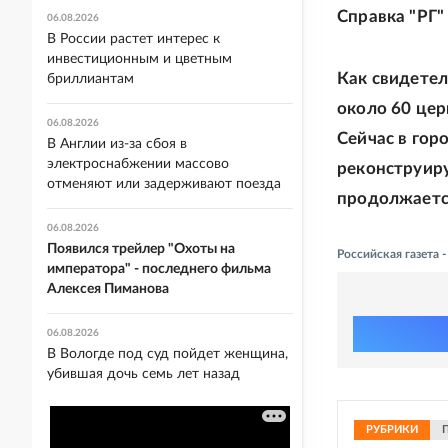
Справка "РГ"
06.08.2026
В России растет интерес к
инвестиционным и цветным
Как свидетел
бриллиантам
около 60 цер
06.08.2026
Сейчас в гор
В Англии из-за сбоя в
электроснабжении массово
реконструиру
отменяют или задерживают поезда
продолжаетс
06.08.2026
Появился трейлер "Охоты на
Российская газета
императора" - последнего фильма
Алексея Пиманова
06.08.2026
В Вологде под суд пойдет женщина,
убившая дочь семь лет назад
РУБРИКИ