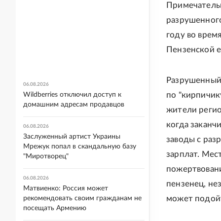
Примечательн
разрушенного
году во врем
Пензенской е
Разрушенный 
06.08.2026
по "кирпичик
Wildberries отключил доступ к
домашним адресам продавцов
жители регио
когда заканч
06.08.2026
Заслуженный артист Украины
заводы с раз
Мрежук попал в скандальную базу
зарплат. Мес
"Миротворец"
пожертвовани
06.08.2026
пензенец, не
Матвиенко: Россия может
может подойти
рекомендовать своим гражданам не
посещать Армению