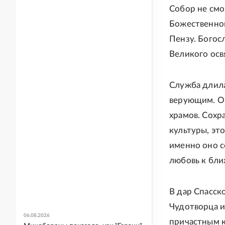
Собор не смо
Божественной
Пензу. Богос
Великого осв
Служба длила
верующим. Он
храмов. Сохр
культуры, эт
именно оно с
любовь к бли
В дар Спасск
Чудотворца и
06.08.2026
причастным к