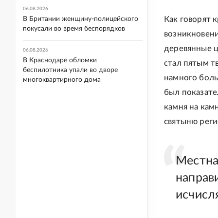
06.08.2026
Как говорят 
В Британии женщину-полицейского
покусали во время беспорядков
возникновени
деревянные ц
06.08.2026
В Краснодаре обломки
стал пятым т
беспилотника упали во дворе
намного боль
многоквартирного дома
был показате
камня на кам
святыню реги
Местна
направ
исчисл