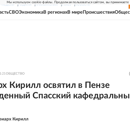
Мы используем cookie-файлы. Продолжая пользоваться сайтом, вы принимаете
Г-НЕДЕЛЯ
РОДИНА
ПРИЛОЖЕНИЯ
СОЮЗ
НОВОСТИ
асть
СВО
Экономика
В регионах
В мире
Происшествия
Общес
1:21
ОБЩЕСТВО
х Кирилл освятил в Пензе
денный Спасский кафедральны
риарх Кирилл