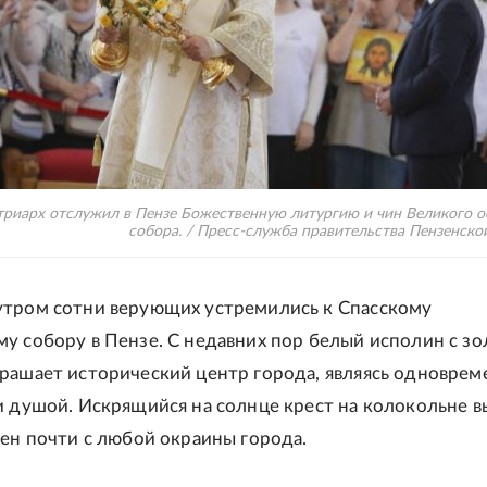
риарх отслужил в Пензе Божественную литургию и чин Великого 
собора. / Пресс-служба правительства Пензенско
тром сотни верующих устремились к Спасскому
у собору в Пензе. С недавних пор белый исполин с з
рашает исторический центр города, являясь одноврем
и душой. Искрящийся на солнце крест на колокольне 
ден почти с любой окраины города.