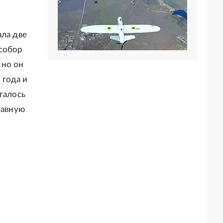
ала две
 собор
 но он
 года и
талось
лавную