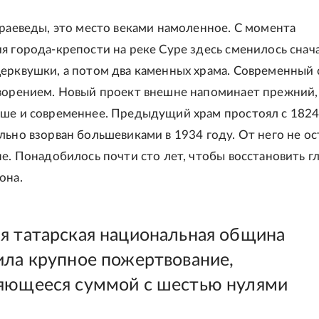
краеведы, это место веками намоленное. С момента
я города-крепости на реке Суре здесь сменилось снач
ерквушки, а потом два каменных храма. Современный
ворением. Новый проект внешне напоминает прежний,
ше и современнее. Предыдущий храм простоял с 1824
льно взорван большевиками в 1934 году. От него не ос
не. Понадобилось почти сто лет, чтобы восстановить г
она.
я татарская национальная община
ила крупное пожертвование,
яющееся суммой с шестью нулями