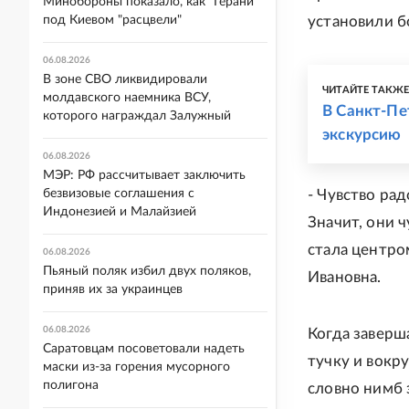
Минобороны показало, как "Герани"
под Киевом "расцвели"
установили б
06.08.2026
В зоне СВО ликвидировали
ЧИТАЙТЕ ТАКЖ
молдавского наемника ВСУ,
В Санкт-Пе
которого награждал Залужный
экскурсию
06.08.2026
МЭР: РФ рассчитывает заключить
безвизовые соглашения с
- Чувство ра
Индонезией и Малайзией
Значит, они ч
стала центро
06.08.2026
Пьяный поляк избил двух поляков,
Ивановна.
приняв их за украинцев
06.08.2026
Когда заверш
Саратовцам посоветовали надеть
тучку и вокр
маски из-за горения мусорного
полигона
словно нимб 