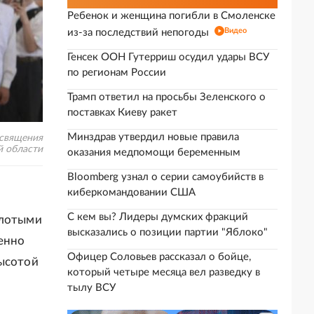
Ребенок и женщина погибли в Смоленске
Видео
из-за последствий непогоды
Генсек ООН Гутерриш осудил удары ВСУ
по регионам России
Трамп ответил на просьбы Зеленского о
поставках Киеву ракет
Минздрав утвердил новые правила
освящения
й области
оказания медпомощи беременным
Bloomberg узнал о серии самоубийств в
киберкомандовании США
С кем вы? Лидеры думских фракций
олотыми
высказались о позиции партии "Яблоко"
енно
Офицер Соловьев рассказал о бойце,
высотой
который четыре месяца вел разведку в
тылу ВСУ