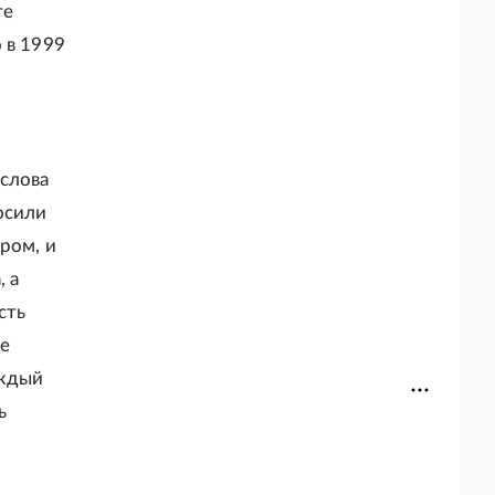
те
 в 1999
слова
осили
ром, и
, а
сть
ое
аждый
ь