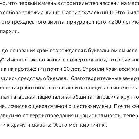
о, что первый камень в строительство часовни на мес
 собора заложил лично Патриарх Алексий II. Это было
я его трехдневного визита, приуроченного к 200-летию
пархии.
до основания храм возрождался в буквальном смысле 
у". Именно так назывались пожертвования, которые вн
на на протяжении почти 20 лет. Строили храм всем ми
ивались средства, объявляли благотворительные вечера
решения работников отчисляли на специальный счет ча
тная татарская национальная община направила крупн
е, исчисляющееся суммой с шестью нулями. Почти к
зависимо от вероисповедания и национальности, тепер
 к храму и сказать: "А это мой кирпичик".