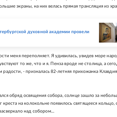
ольшие экраны, на них велась прямая трансляция из хра
Е
тербургской духовной академии провели
дости меня переполняет. Я удивилась, увидев море наро
увствуют то же, что и я. Пенза вроде не столица, а сег
м радости, - призналась 82-летняя прихожанка Клавдия
ался обряд освящения собора, солнце зашло за небол
уг креста на колокольне появилось святящееся кольцо, 
засверкало над собором...