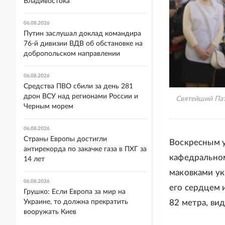
Владивостока
06.08.2026
Путин заслушал доклад командира
76-й дивизии ВДВ об обстановке на
добропольском направлении
06.08.2026
Средства ПВО сбили за день 281
дрон ВСУ над регионами России и
Святейший Пат
Черным морем
06.08.2026
Страны Европы достигли
Воскресным у
антирекорда по закачке газа в ПХГ за
кафедральном
14 лет
маковками ук
06.08.2026
его сердцем 
Грушко: Если Европа за мир на
Украине, то должна прекратить
82 метра, ви
вооружать Киев