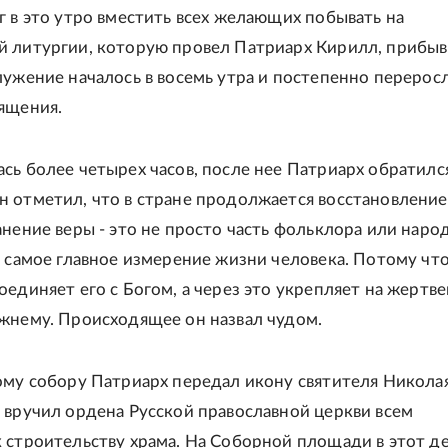
г в это утро вместить всех желающих побывать на
 литургии, которую провел Патриарх Кирилл, прибы
лужение началось в восемь утра и постепенно переросл
ящения.
сь более четырех часов, после нее Патриарх обратилс
 отметил, что в стране продолжается восстановление
анение веры - это не просто часть фольклора или наро
о самое главное измерение жизни человека. Потому чт
оединяет его с Богом, а через это укрепляет на жертв
жнему. Происходящее он назвал чудом.
ому собору Патриарх передал икону святителя Никола
 вручил ордена Русской православной церкви всем
 строительству храма. На Соборной площади в этот д