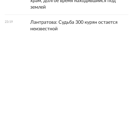
храм, долгое время находившийся под
землей
Лантратова: Судьба 300 курян остается
23:19
неизвестной