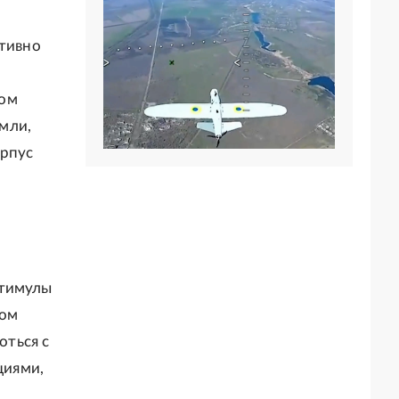
ктивно
ком
мли,
орпус
стимулы
том
оться с
циями,