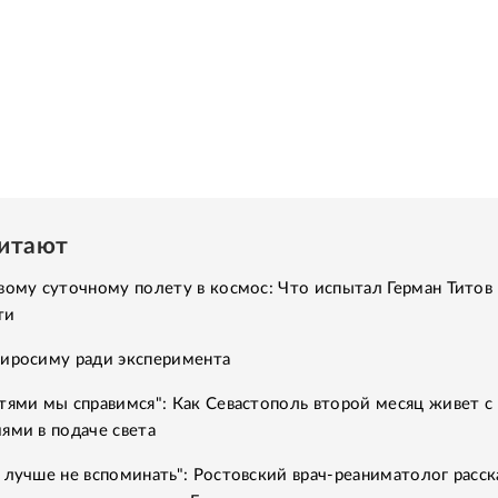
читают
вому суточному полету в космос: Что испытал Герман Титов 
ти
Хиросиму ради эксперимента
тями мы справимся": Как Севастополь второй месяц живет с
ями в подаче света
 лучше не вспоминать": Ростовский врач-реаниматолог расск