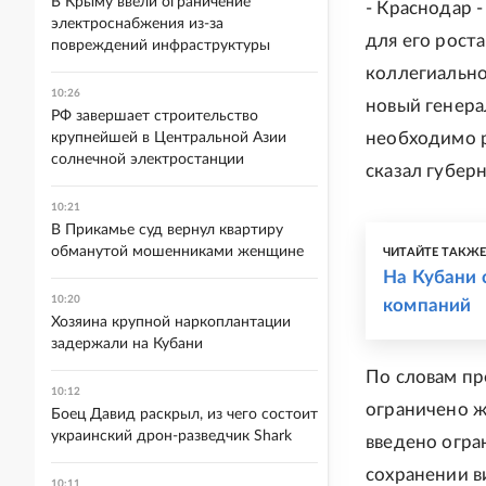
В Крыму ввели ограничение
- Краснодар 
электроснабжения из-за
для его рост
повреждений инфраструктуры
коллегиально
10:26
новый генера
РФ завершает строительство
необходимо р
крупнейшей в Центральной Азии
солнечной электростанции
сказал губер
10:21
В Прикамье суд вернул квартиру
обманутой мошенниками женщине
ЧИТАЙТЕ ТАКЖ
На Кубани 
10:20
компаний
Хозяина крупной наркоплантации
задержали на Кубани
По словам пр
10:12
ограничено ж
Боец Давид раскрыл, из чего состоит
украинский дрон-разведчик Shark
введено огра
сохранении в
10:11