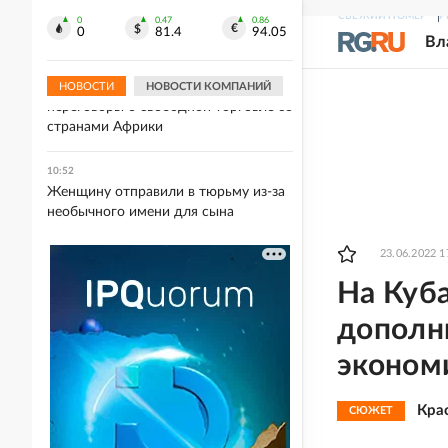
Роскачество назвало правила выбора
СВЕЖИЙ НОМЕР
Р
свежих грибов при покупке
0
0.47
0.86
0
81.4
94.05
Вл
10:52
Оверчук: ЕАЭС намерен вести
НОВОСТИ
НОВОСТИ КОМПАНИЙ
переговоры о свободной торговле со
странами Африки
10:52
Женщину отправили в тюрьму из-за
необычного имени для сына
23.06.2022 1
На Куб
дополн
эконом
Кра
СЮЖЕТ