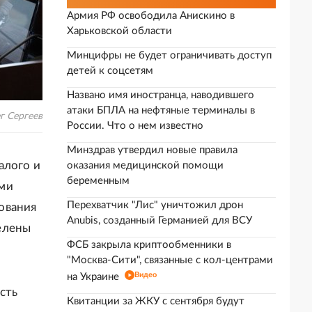
Армия РФ освободила Анискино в
Харьковской области
Минцифры не будет ограничивать доступ
детей к соцсетям
Названо имя иностранца, наводившего
атаки БПЛА на нефтяные терминалы в
г Сергеев
России. Что о нем известно
Минздрав утвердил новые правила
алого и
оказания медицинской помощи
беременным
ями
Перехватчик "Лис" уничтожил дрон
ования
Anubis, созданный Германией для ВСУ
елены
ФСБ закрыла криптообменники в
"Москва-Сити", связанные с кол-центрами
Видео
на Украине
сть
Квитанции за ЖКУ с сентября будут