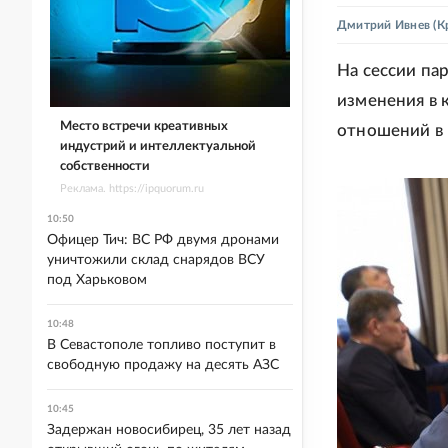
Дмитрий Ивнев
(К
На сессии па
изменения в 
Место встречи креативных
отношений в 
индустрий и интеллектуальной
собственности
Реклама. https://ipquorum.ru
10:50
Офицер Тич: ВС РФ двумя дронами
уничтожили склад снарядов ВСУ
под Харьковом
10:48
В Севастополе топливо поступит в
свободную продажу на десять АЗС
10:45
Задержан новосибирец, 35 лет назад