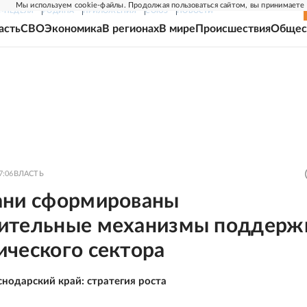
Мы используем cookie-файлы. Продолжая пользоваться сайтом, вы принимаете
Г-НЕДЕЛЯ
РОДИНА
ПРИЛОЖЕНИЯ
СОЮЗ
НОВОСТИ
асть
СВО
Экономика
В регионах
В мире
Происшествия
Общес
7:06
ВЛАСТЬ
ани сформированы
ительные механизмы поддерж
ического сектора
снодарский край: стратегия роста