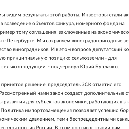
 мы видим результаты этой работы. Инвесторы стали а
 в возведение объектов санкура, номерного фонда на
ример тому соглашения, заключенные на экономичес
кт-Петербурге. Мы сохраняем виноградопригодные зе
ество виноградников. И в этом вопросе депутатский к
ую принципиальную позицию: сельхозземли - для
 сельхозпродукции, - подчеркнул Юрий Бурлачко.
принятое решение, председатель ЗСК отметил его
"Рассмотренный нами закон создаст дополнительные 
ы развития для субъектов экономики, работающих в э
 Политика импортозамещения позволяет успешно бор
номическим давлением, теми беспрецедентными санк
сегодня против России. В этом противостоянии нам