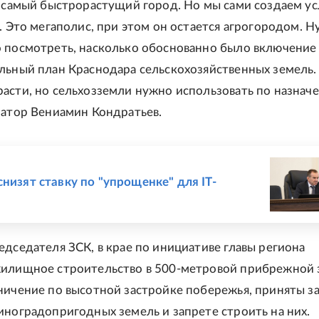
- самый быстрорастущий город. Но мы сами создаем у
а. Это мегаполис, при этом он остается агрогородом. 
 посмотреть, насколько обоснованно было включение 
льный план Краснодара сельскохозяйственных земель.
асти, но сельхозземли нужно использовать по назначе
натор Вениамин Кондратьев.
Е
снизят ставку по "упрощенке" для IT-
едседателя ЗСК, в крае по инициативе главы региона
илищное строительство в 500-метровой прибрежной 
ничение по высотной застройке побережья, приняты з
иноградопригодных земель и запрете строить на них.