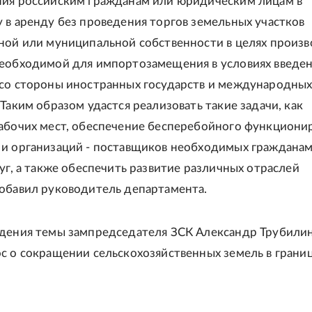
ия российским гражданам или юридическим лицам в
 в аренду без проведения торгов земельных участков
ной или муниципальной собственности в целях произв
еобходимой для импортозамещения в условиях введе
со стороны иностранных государств и международны
Таким образом удастся реализовать такие задачи, как
абочих мест, обеспечение бесперебойного функциони
и организаций - поставщиков необходимых граждана
луг, а также обеспечить развитие различных отраслей
обавил руководитель департамента.
дения темы зампредседателя ЗСК Александр Трубили
с о сокращении сельскохозяйственных земель в грани