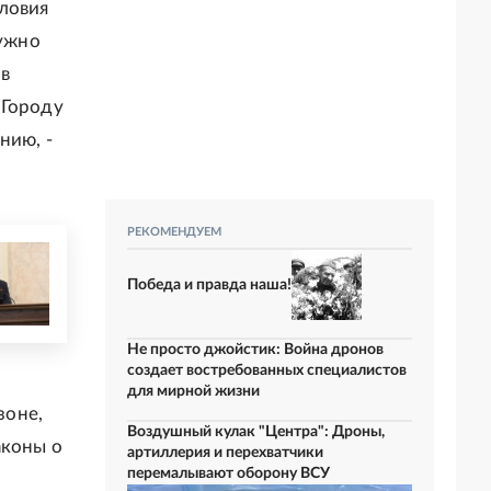
словия
Нужно
в
 Городу
нию, -
РЕКОМЕНДУЕМ
Победа и правда наша!
Не просто джойстик: Война дронов
создает востребованных специалистов
для мирной жизни
зоне,
Воздушный кулак "Центра": Дроны,
аконы о
артиллерия и перехватчики
перемалывают оборону ВСУ