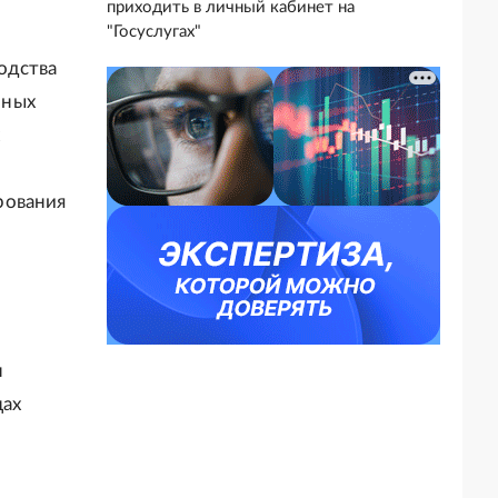
приходить в личный кабинет на
"Госуслугах"
одства
нных
х
рования
м
н
цах