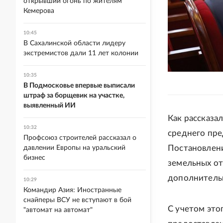
открывший огонь по жителям
Кемерова
10:45
В Сахалинской области лидеру
экстремистов дали 11 лет колонии
10:35
В Подмосковье впервые выписали
штраф за борщевик на участке,
выявленный ИИ
Как рассказа
10:32
среднего пре
Профсоюз строителей рассказал о
Постановлени
давлении Европы на уральский
бизнес
земельных от
дополнитель
10:29
Командир Азия: Иностранные
снайперы ВСУ не вступают в бой
С учетом это
"автомат на автомат"