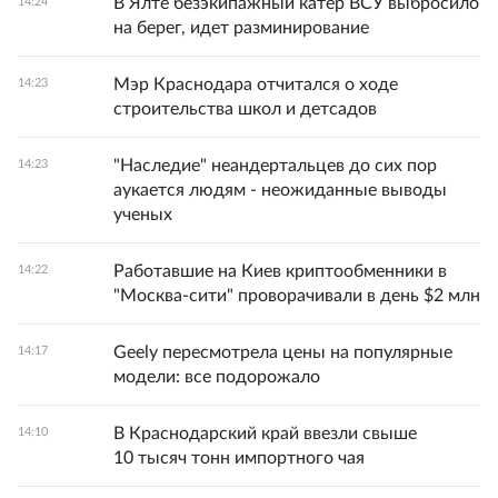
В Ялте безэкипажный катер ВСУ выбросило
14:24
на берег, идет разминирование
Мэр Краснодара отчитался о ходе
14:23
строительства школ и детсадов
"Наследие" неандертальцев до сих пор
14:23
аукается людям - неожиданные выводы
ученых
Работавшие на Киев криптообменники в
14:22
"Москва-сити" проворачивали в день $2 млн
Geely пересмотрела цены на популярные
14:17
модели: все подорожало
В Краснодарский край ввезли свыше
14:10
10 тысяч тонн импортного чая