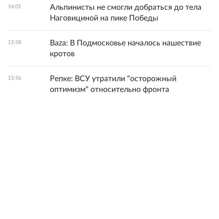
Альпинисты не смогли добраться до тела
14:01
Наговициной на пике Победы
Baza: В Подмосковье началось нашествие
13:58
кротов
Репке: ВСУ утратили "осторожный
13:56
оптимизм" относительно фронта