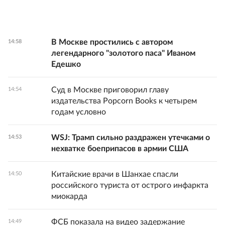
В Москве простились с автором
14:58
легендарного "золотого паса" Иваном
Едешко
Суд в Москве приговорил главу
14:54
издательства Popcorn Books к четырем
годам условно
WSJ: Трамп сильно раздражен утечками о
14:53
нехватке боеприпасов в армии США
Китайские врачи в Шанхае спасли
14:50
российского туриста от острого инфаркта
миокарда
ФСБ показала на видео задержание
14:49