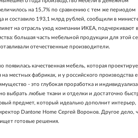
 нынешнего года производство мебели в денежном
еличилось на 15,7% по сравнению с тем же периодом
а и составило 193,1 млрд рублей, сообщили в министе
лияет на отрасль уход компании ИКЕА, подчеркивают в
ства: большая часть мебельной продукции для этой с
готавливали отечественные производители.
но появилась качественная мебель, которая проектируе
 на местных фабриках, и у российского производства е
мущество - это глубокая проработка и индивидуализ
о выбрать любые ткани и отделки и достаточно быст
овый предмет, который идеально дополнит интерьер,
иректор Dantone Home Сергей Воронов. Другое дело, 
ищет готовые решения.