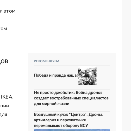
ри этом
ком
дов
РЕКОМЕНДУЕМ
Победа и правда наша!
Не просто джойстик: Война дронов
 IKEA,
создает востребованных специалистов
для мирной жизни
ании
для
Воздушный кулак "Центра": Дроны,
артиллерия и перехватчики
перемалывают оборону ВСУ