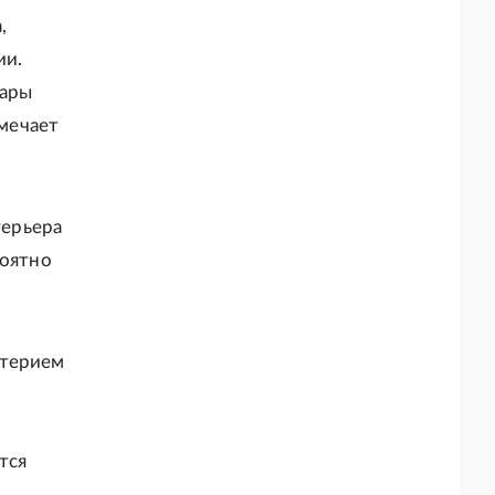
,
ии.
вары
тмечает
терьера
роятно
итерием
тся