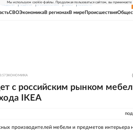
Мы используем cookie-файлы. Продолжая пользоваться сайтом, вы принимаете
Г-НЕДЕЛЯ
РОДИНА
ПРИЛОЖЕНИЯ
СОЮЗ
НОВОСТИ
асть
СВО
Экономика
В регионах
В мире
Происшествия
Общес
8:57
ЭКОНОМИКА
дет с российским рынком мебе
хода IKEA
ПОД
ных производителей мебели и предметов интерьера 