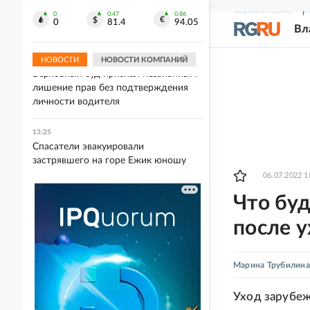
Путин обсудил с Совбезом
СВЕЖИЙ НОМЕР
Р
антитеррористическую защиту
0
0.47
0.86
0
81.4
94.05
Вл
объектов инфраструктуры
НОВОСТИ
НОВОСТИ КОМПАНИЙ
13:27
Верховный суд признал незаконным
лишение прав без подтверждения
личности водителя
13:25
Спасатели эвакуировали
застрявшего на горе Ежик юношу
06.07.2022 1
Что бу
после у
Марина Трубилина
Уход зарубеж