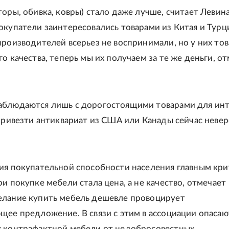
торы, обивка, ковры) стало даже лучше, считает Левина
окупатели заинтересовались товарами из Китая и Турц
производителей всерьез не воспринимали, но у них то
о качества, теперь мы их получаем за те же деньги, о
аблюдаются лишь с дорогостоящими товарами для ин
 привезти антиквариат из США или Канады сейчас неве
ия покупательной способности населения главным кр
и покупке мебели стала цена, а не качество, отмечает
елание купить мебель дешевле провоцирует
щее предложение. В связи с этим в ассоциации опасаю
ж контрафактной мебели от недобросовестных