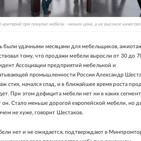
 критерий при покупке мебели - низкая цена, а не высокое качество.
ль были удачными месяцами для мебельщиков, ажиота
ствовал тому, что продажи мебели выросли от 30 до 7
идент Ассоциации предприятий мебельной и
атывающей промышленности России Александр Шеста
аж стих, начался спад, и в ближайшее время роста про
дет. При этом дефицита мебели нет ни в каких сегмент
 он. Стало меньше дорогой европейской мебели, но д
ичем не хуже, говорит Шестаков.
ели нет и не ожидается, подтверждают в Минпромтор