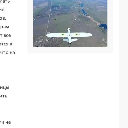
лать
ие
ов,
ерам
т все
тся к
 что на
ницы
ить
ти не