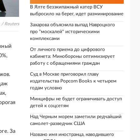
В Ялте безэкипажный катер ВСУ
выбросило на берег, идет разминирование
 / Reuters
Захарова объяснила выпад Навроцкого
про "москалей" историческими
комплексами
жный
От личного приема до цифрового
0%,
кабинета: Минобороны оптимизирует
работу с обращениями граждан
ков.
Суд в Москве приговорил главу
издательства Popcorn Books к четырем
даж
годам условно
ах,
Минцифры не будет ограничивать доступ
орогая
детей к соцсетям
Над Черным морем заметили редчайший
самолет-разведчик США
ге. За
Названо имя иностранца, наводившего