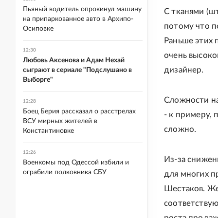
Пьяный водитель опрокинул машину
С тканями (ш
на припаркованное авто в Архипо-
потому что п
Осиповке
Раньше этих 
12:30
очень высоког
Любовь Аксенова и Адам Нехай
дизайнер.
сыграют в сериале "Подслушано в
Выборге"
Сложности н
12:28
Боец Берия рассказал о расстрелах
- к примеру,
ВСУ мирных жителей в
сложно.
Константиновке
12:26
Из-за снижен
Военкомы под Одессой избили и
ограбили полковника СБУ
для многих пр
Шестаков. Ж
соответствую
роста прода