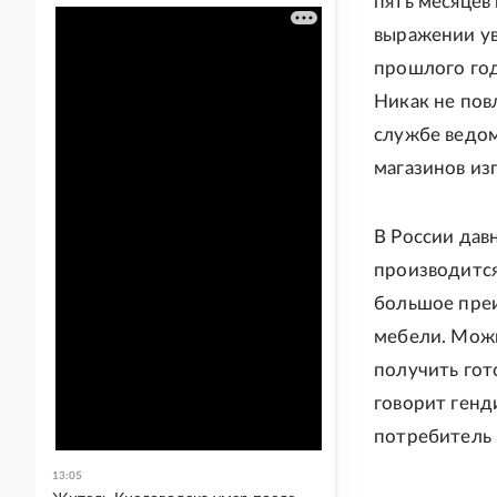
пять месяцев
выражении ув
прошлого год
Никак не пов
службе ведом
магазинов из
В России дав
производится
большое преи
мебели. Можн
получить гот
говорит генд
потребитель 
13:05