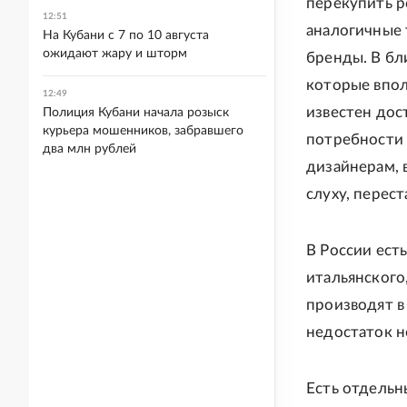
перекупить р
12:51
аналогичные 
На Кубани с 7 по 10 августа
ожидают жару и шторм
бренды. В бл
которые впол
12:49
известен дос
Полиция Кубани начала розыск
курьера мошенников, забравшего
потребности 
два млн рублей
дизайнерам, в
слуху, перест
В России ест
итальянского
производят в
недостаток н
Есть отдельн