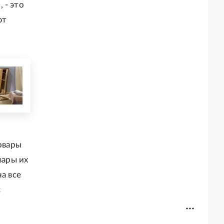
 - это
ют
овары
вары их
а все
с