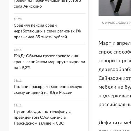
гривен на переименование пустого
села Анискино
13:20
Сейчас главный
Средняя пенсия среди
неработающих в семи регионах РФ
превысила 35 тысяч рублей
Март и апре
13:14
спрос способ
РЖД: Объемы грузоперевозок на
говорит през
транскаспийском маршруте выросли
на 29,2%
деревообраб
Сейчас ажиот
13:11
мебели не бу
Полиция раскрыла мошенническую
схему хищений на Юге России
подчеркивает
российская н
13:11
Путин обсудил по телефону с
президентом ОАЭ кризис в
Дефицита меб
Персидском заливе и СВО