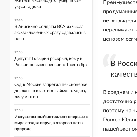
Житель Кисловодска умер после
Преимущество
укуса гадюки
продуманные 
не выглядели
12:56
В Анискино солдаты ВСУ из числа
перенимают и
экс-заключенных сразу сдавались в
ценовом сегм
плен
12:55
Депутат Говырин раскрыл, кому в
В Росс
России повысят пенсии с 1 сентября
качест
12:55
Суд в Москве запретил пенсионерке
держать в квартире каймана, удава,
В среднем и 
лису и птиц
достаточно р
поэтому на н
12:53
Искусственный интеллект впервые в
Domeo Юлия Л
мире создал вирус, которого нет в
нашей эконом
природе