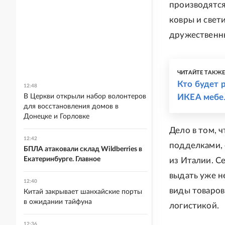
производятся
ковры и свет
дружественны
ЧИТАЙТЕ ТАКЖ
Кто будет 
12:48
В Церкви открыли набор волонтеров
ИКЕА мебел
для восстановления домов в
Донецке и Горловке
Дело в том, 
12:42
подделками, 
БПЛА атаковали склад Wildberries в
Екатеринбурге. Главное
из Италии. С
выдать уже н
12:40
виды товаров
Китай закрывает шанхайские порты
в ожидании тайфуна
логистикой.
12:36