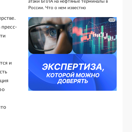
атаки БПЛА на нефтяные терминалы в
России. Что о нем известно
рстве.
 пресс-
ети
тся и
сть
ация
ро
что