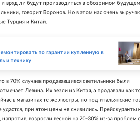
 и вряд ли будут производиться в обозримом будущем,
ильники, говорит Воронов. Но в этом нас очень выруча
е Турция и Китай.
Е
ремонтировать по гарантии купленную в
ь и технику
что в 70% случаев продававшиеся светильники были
отмечает Левина. Их везли из Китая, а продавали как т
ейчас в магазинах те же люстры, но под итальянские то
е удастся, при этом цены не снизились. Прейскуранты н
, напротив, возросли весной на 20-30% из-за проблем 