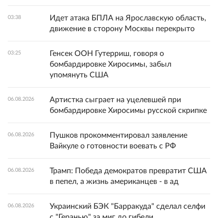
Идет атака БПЛА на Ярославскую область,
03:38
движение в сторону Москвы перекрыто
Генсек ООН Гутерриш, говоря о
03:25
бомбардировке Хиросимы, забыл
упомянуть США
Артистка сыграет на уцелевшей при
06.08.2026
бомбардировке Хиросимы русской скрипке
Пушков прокомментировал заявление
06.08.2026
Вайкуле о готовности воевать с РФ
Трамп: Победа демократов превратит США
06.08.2026
в пепел, а жизнь американцев - в ад
Украинский БЭК "Барракуда" сделал селфи
06.08.2026
с "Геранью" за миг до гибели