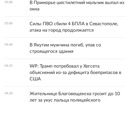
В Приморье шестилетний мальчик выпал из
05:08
окна
Силы ПВО сбили 4 БПЛА в Севастополе,
05:00
атака на город продолжается
В Якутии мужчина погиб, упав со
04:48
строящегося здания
WP: Трамп потребовал у Хегсета
04:35
объяснений из-за дефицита боеприпасов в
США
Жительнице Благовещенска грозит до 10
04:28
лет за укус пальца полицейского