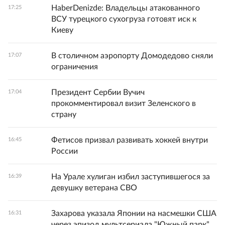
HaberDenizde: Владельцы атакованного
17:25
ВСУ турецкого сухогруза готовят иск к
Киеву
В столичном аэропорту Домодедово сняли
17:07
ограничения
Президент Сербии Вучич
17:04
прокомментировал визит Зеленского в
страну
Фетисов призвал развивать хоккей внутри
16:45
России
На Урале хулиган избил заступившегося за
16:39
девушку ветерана СВО
Захарова указала Японии на насмешки США
16:31
через эпизод мультсериала "Южный парк"