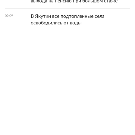
выхода на пенсию при большом стаже
В Якутии все подтопленные села
09:09
освободились от воды