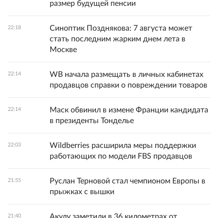
размер будущей пенсии
Синоптик Позднякова: 7 августа может
22:18
стать последним жарким днем лета в
Москве
WB начала размещать в личных кабинетах
22:14
продавцов справки о повреждении товаров
Маск обвинил в измене Франции кандидата
22:14
в президенты Тонделье
Wildberries расширила меры поддержки
22:03
работающих по модели FBS продавцов
Руслан Терновой стал чемпионом Европы в
21:55
прыжках с вышки
Акулу заметили в 36 километрах от
21:40