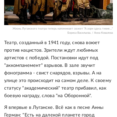
Жизнь Луганского театра теперь напоминает сюжет "А зори здесь тихие..."
Бориса Васильева. / Анна Ковалева
Театр, созданный в 1941 году, снова воюет
против нацистов. Зрители ждут любимых
артистов с победой. Постановки идут под
"аккомпанемент" взрывов. В зале звучит
фонограмма - свист снарядов, взрывы. А на
улице это происходит на самом деле. К своему
статусу "академический" театр прибавил, как
боевую награду, слова "на Оборонной".
Я впервые в Луганске. Всё как в песне Анны
Герман: "Есть на далекой планете город