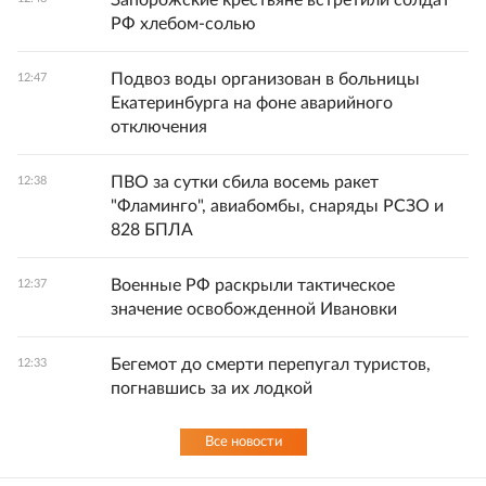
Запорожские крестьяне встретили солдат
РФ хлебом-солью
Подвоз воды организован в больницы
12:47
Екатеринбурга на фоне аварийного
отключения
ПВО за сутки сбила восемь ракет
12:38
"Фламинго", авиабомбы, снаряды РСЗО и
828 БПЛА
Военные РФ раскрыли тактическое
12:37
значение освобожденной Ивановки
Бегемот до смерти перепугал туристов,
12:33
погнавшись за их лодкой
Все новости