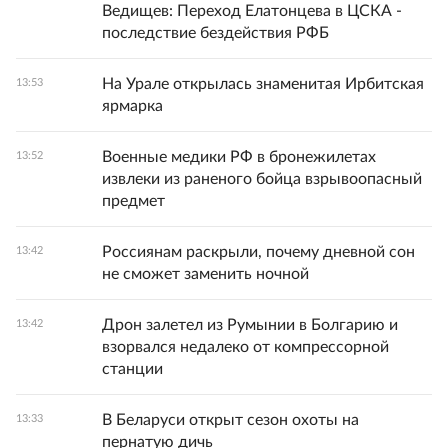
Ведищев: Переход Елатонцева в ЦСКА -
последствие бездействия РФБ
На Урале открылась знаменитая Ирбитская
13:53
ярмарка
Военные медики РФ в бронежилетах
13:52
извлеки из раненого бойца взрывоопасный
предмет
Россиянам раскрыли, почему дневной сон
13:42
не сможет заменить ночной
Дрон залетел из Румынии в Болгарию и
13:42
взорвался недалеко от компрессорной
станции
В Беларуси открыт сезон охоты на
13:33
пернатую дичь