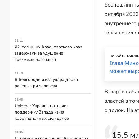
беспошлинный
октября 2022
внутреннего 
повышения ст
11:11
Жительницу Красноярского края
задержали за удушение
ЧИТАЙТЕ ТАКЖ
трехмесячного сына
Глава Минс
может выр
11:10
В Белгороде из-за удара дрона
ранены три человека
В марте набл
11:08
властей в то
UnHerd: Украина потеряет
с полок. На 
поддержку Запада из-за
коррупционных скандалов
11:05
15,5 м
Почетному гражданину Краснодара