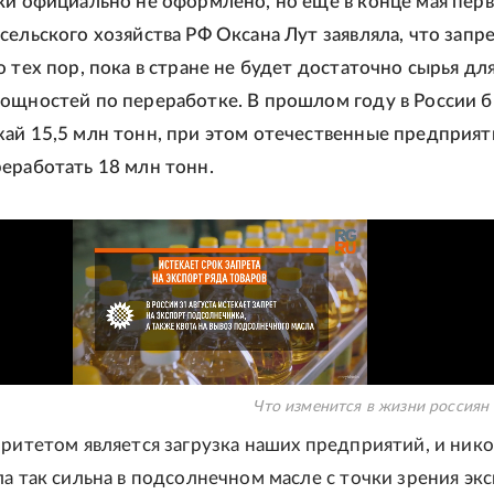
ки официально не оформлено, но еще в конце мая пер
сельского хозяйства РФ Оксана Лут заявляла, что запр
 тех пор, пока в стране не будет достаточно сырья дл
ощностей по переработке. В прошлом году в России 
ай 15,5 млн тонн, при этом отечественные предприят
еработать 18 млн тонн.
Что изменится в жизни россиян 
оритетом является загрузка наших предприятий, и нико
ла так сильна в подсолнечном масле с точки зрения экс