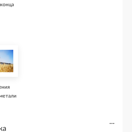
 конца
ения
сметали
ка