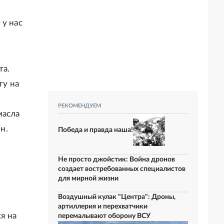
 у нас
та.
ту на
РЕКОМЕНДУЕМ
масла
н.
Победа и правда наша!
Не просто джойстик: Война дронов
создает востребованных специалистов
для мирной жизни
Воздушный кулак "Центра": Дроны,
артиллерия и перехватчики
я на
перемалывают оборону ВСУ