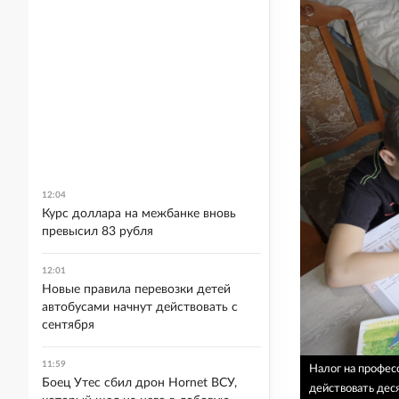
12:04
Курс доллара на межбанке вновь
превысил 83 рубля
12:01
Новые правила перевозки детей
автобусами начнут действовать с
сентября
11:59
Налог на профес
Боец Утес сбил дрон Hornet ВСУ,
действовать дес