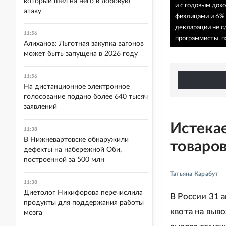
который шел на него в лобовую
и с годовым дох
атаку
физлицами и 6% 
декларации не с
11:56
программисты, п
Алиханов: Льготная закупка вагонов
может быть запущена в 2026 году
11:56
На дистанционное электронное
голосование подано более 640 тысяч
заявлений
Истекае
11:38
В Нижневартовске обнаружили
товаро
дефекты на набережной Оби,
построенной за 500 млн
Татьяна Карабут
11:38
Диетолог Никифорова перечислила
В России 31 а
продукты для поддержания работы
квота на выв
мозга