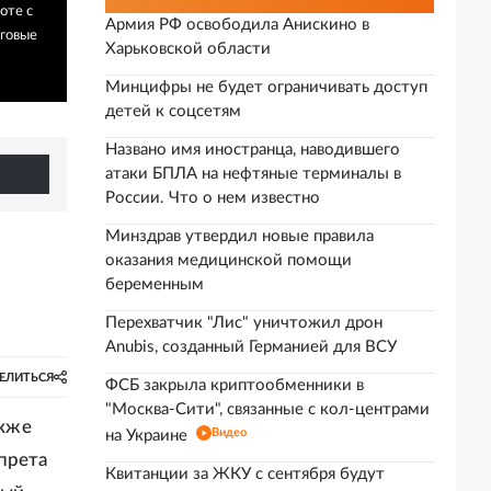
оте с
Армия РФ освободила Анискино в
оговые
Харьковской области
Минцифры не будет ограничивать доступ
детей к соцсетям
Названо имя иностранца, наводившего
атаки БПЛА на нефтяные терминалы в
России. Что о нем известно
Минздрав утвердил новые правила
оказания медицинской помощи
беременным
Перехватчик "Лис" уничтожил дрон
Anubis, созданный Германией для ВСУ
ЕЛИТЬСЯ
ФСБ закрыла криптообменники в
"Москва-Сити", связанные с кол-центрами
акже
Видео
на Украине
прета
Квитанции за ЖКУ с сентября будут