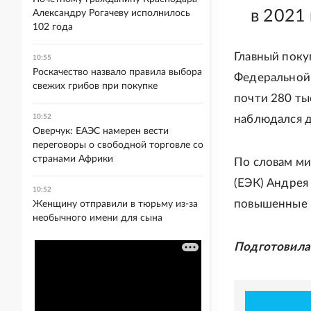
в 2021 
Александру Рогачеву исполнилось
102 года
Главный поку
10:55
Роскачество назвало правила выбора
Федеральной 
свежих грибов при покупке
почти 280 тыс
10:52
наблюдался де
Оверчук: ЕАЭС намерен вести
переговоры о свободной торговле со
странами Африки
По словам ми
(ЕЭК) Андрея
10:52
повышенные п
Женщину отправили в тюрьму из-за
необычного имени для сына
Подготовила