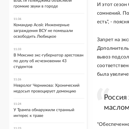
Власти Геленджика объяснили
И этот сезон
громкие звуки в городе
сомнений. По
11:36
есть", - поясн
Командир Асей: Инженерные
заграждения ВСУ не помешали
освободить Любицкое
Запрет на экс
Дополнительно
11:33
В Мексике экс-губернатор арестован
вывоз подсол
по делу об исчезновении 43
соответствен
студентов
была увеличен
11:26
Невролог Черникова: Хронический
недосып провоцирует деменцию
Россия
11:24
маслом
У Трампа обнаружили странный
интерес к траве
"Обеспеченно
11:23