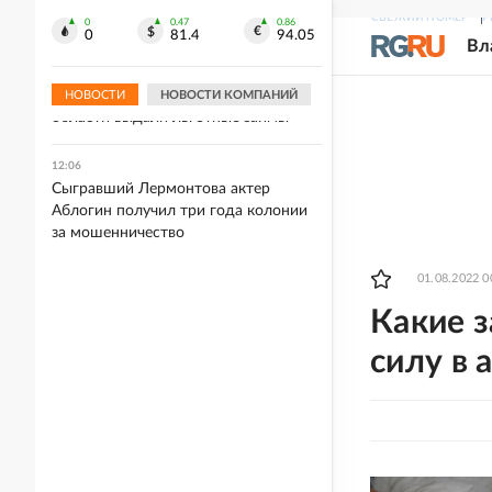
Стрельбу в школе в Таиланде
СВЕЖИЙ НОМЕР
Р
устроил 14-летний ученик
0
0.47
0.86
0
81.4
94.05
Вл
12:08
Бизнесу на востоке Калининградской
НОВОСТИ
НОВОСТИ КОМПАНИЙ
области выдали льготные займы
12:06
Сыгравший Лермонтова актер
Аблогин получил три года колонии
за мошенничество
01.08.2022 0
Какие з
силу в 