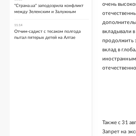
очень высоко
"Страна.ua" заподозрила конфликт
между Зеленским и Залужным
отечественны
дополнительн
11:14
вкладывали в
Отчим-садист с тесаком полгода
пытал пятерых детей на Алтае
продолжить э
вклад в глоб
иностранным 
отечественно
Также с 31 ав
Запрет на экс