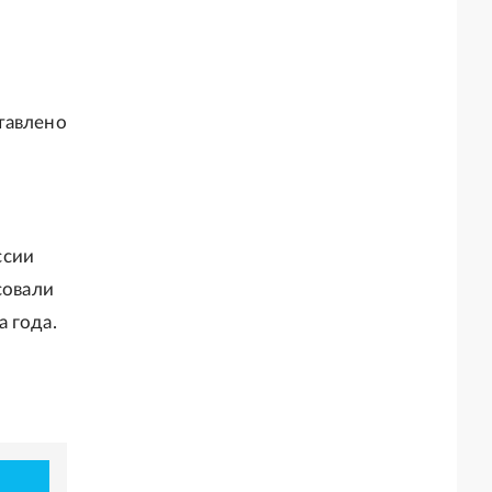
тавлено
ссии
совали
 года.