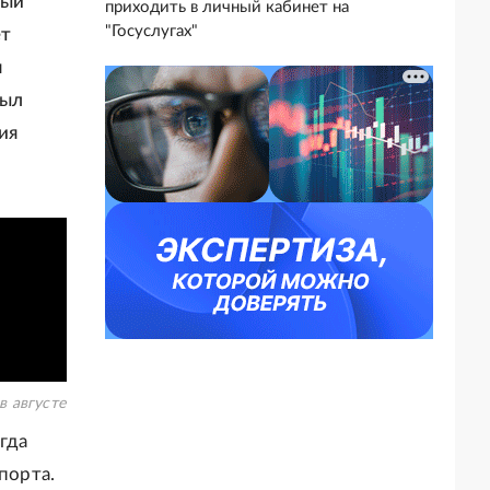
вый
приходить в личный кабинет на
"Госуслугах"
ет
я
был
ия
в августе
гда
порта.