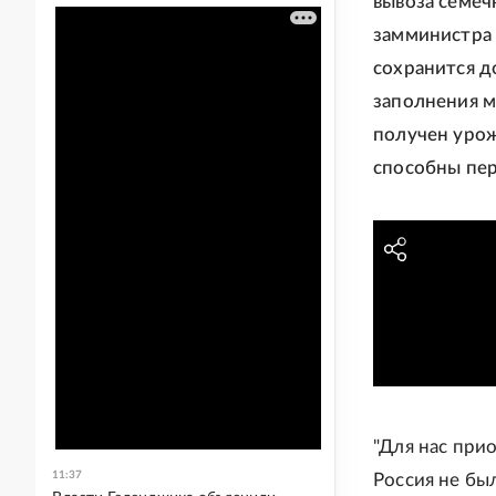
вывоза семеч
замминистра 
сохранится до
заполнения м
получен урож
способны пер
"Для нас при
11:37
Россия не бы