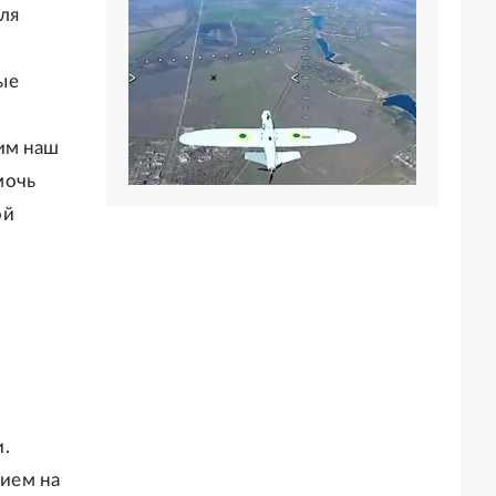
ля
ые
им наш
мочь
ой
и.
нием на