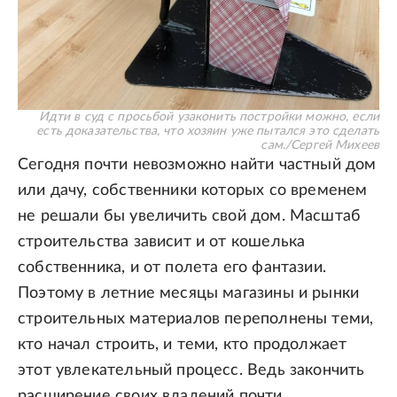
Идти в суд с просьбой узаконить постройки можно, если
есть доказательства, что хозяин уже пытался это сделать
сам.
/
Сергей Михеев
Сегодня почти невозможно найти частный дом
или дачу, собственники которых со временем
не решали бы увеличить свой дом. Масштаб
строительства зависит и от кошелька
собственника, и от полета его фантазии.
Поэтому в летние месяцы магазины и рынки
строительных материалов переполнены теми,
кто начал строить, и теми, кто продолжает
этот увлекательный процесс. Ведь закончить
расширение своих владений почти