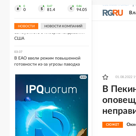
ракетах не решат проблему Киева с
СВЕЖИЙ НОМЕР
Р
ПВО
0
0.47
0.86
0
81.4
94.05
Вл
03:37
Bloomberg узнал о серии
НОВОСТИ
НОВОСТИ КОМПАНИЙ
самоубийств в киберкомандовании
США
03:37
В ЕАО ввели режим повышенной
готовности из-за угрозы паводка
01.08.2022 1
В Пеки
оповещ
неправ
Окн
СЮЖЕТ