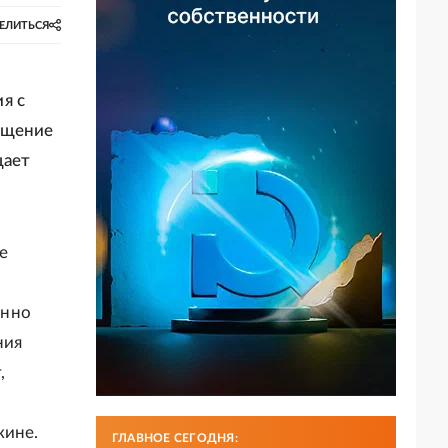
ЕЛИТЬСЯ
я с
бщение
щает
е
енно
ния
,
кине.
ГЛАВНОЕ СЕГОДНЯ: