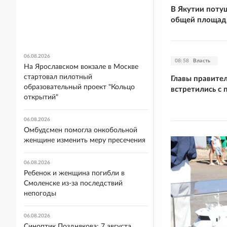
В Якутии поту
общей площадь
06.08.2026
08:58
Власть
На Ярославском вокзале в Москве
стартовал пилотный
Главы правите
образовательный проект "Кольцо
встретились с
открытий"
06.08.2026
Омбудсмен помогла онкобольной
женщине изменить меру пресечения
06.08.2026
Ребенок и женщина погибли в
Смоленске из-за последствий
непогоды
06.08.2026
Синоптик Позднякова: 7 августа