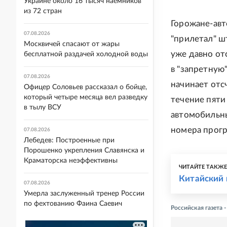
Украине около 16 тысяч наемников
из 72 стран
Горожане-авт
07.08.2026
"прилетал" ш
Москвичей спасают от жары
уже давно от
бесплатной раздачей холодной воды
в "запретную
07.08.2026
начинает отс
Офицер Соловьев рассказал о бойце,
который четыре месяца вел разведку
течение пяти
в тылу ВСУ
автомобильны
номера прогр
07.08.2026
Лебедев: Построенные при
Порошенко укрепления Славянска и
Краматорска неэффективны
ЧИТАЙТЕ ТАКЖ
Китайский 
07.08.2026
Умерла заслуженный тренер России
по фехтованию Фаина Саевич
Российская газета