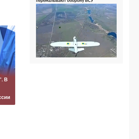
перемалывают оборону ВСУ
«Это конец всего»:
. В
Захарова
Маск сделал
прокомментировал
неожиданное
а фестиваль в
заявление о
ссии
Юрмале
завершении СВО