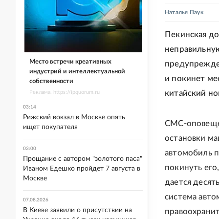
Наталья Паук
Пекинская до
неправильную
Место встречи креативных
предупрежден
индустрий и интеллектуальной
и покинет ме
собственности
китайский но
Реклама. https://ipquorum.ru
03:14
Рижский вокзал в Москве опять
СМС-оповеще
ищет покупателя
остановки ма
03:00
автомобиль п
Прощание с автором "золотого паса"
покинуть его
Иваном Едешко пройдет 7 августа в
Москве
дается десят
система авто
07.08.2026
В Киеве заявили о присутствии на
правоохранит