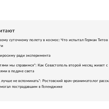
читают
вому суточному полету в космос: Что испытал Герман Титов 
ти
Хиросиму ради эксперимента
тями мы справимся": Как Севастополь второй месяц живет с
ями в подаче света
 лучше не вспоминать": Ростовский врач-реаниматолог расск
помогал пострадавшим в Геленджике