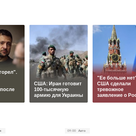
горел".
"Ее больше нет"
США: Иран готовит
США сделали
 после
100-тысячную
тревожное
армию для Украины
заявление о Ро
я
09:00
Авто