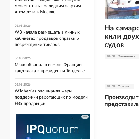
может стать последним жарким
днем лета в Москве
06.08.2026
На самар
WB начала размещать в личных
кили дву
кабинетах продавцов справки о
судов
повреждении товаров
08:52
Экономика
06.08.2026
Маск обвинил в измене Франции
кандидата в президенты Тонделье
06.08.2026
08:39
Тюмень
Wildberries расширила меры
Производит
поддержки работающих по модели
представил
FBS продавцов