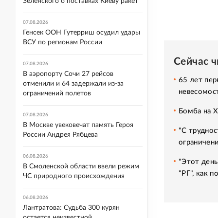
Зеленского о поставках Киеву ракет
07.08.2026
Генсек ООН Гутерриш осудил удары
ВСУ по регионам России
Сейчас 
07.08.2026
В аэропорту Сочи 27 рейсов
65 лет пер
отменили и 64 задержали из-за
невесомос
ограничений полетов
Бомба на 
07.08.2026
В Москве увековечат память Героя
"С труднос
России Андрея Рябцева
ограничени
06.08.2026
"Этот день
В Смоленской области ввели режим
"РГ", как 
ЧС природного происхождения
06.08.2026
Лантратова: Судьба 300 курян
остается неизвестной