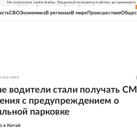
Мы используем cookie-файлы. Продолжая пользоваться сайтом, вы принимаете
Г-НЕДЕЛЯ
РОДИНА
ПРИЛОЖЕНИЯ
СОЮЗ
НОВОСТИ
асть
СВО
Экономика
В регионах
В мире
Происшествия
Общес
9:40
В МИРЕ
не водители стали получать С
ения с предупреждением о
ильной парковке
о в Китай