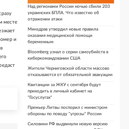
Над регионами России ночью сбили 203
украинских БПЛА. Что известно об
сразу
отражении атаки
м месте
Минздрав утвердил новые правила
езжает
оказания медицинской помощи
номер и
беременным
 в
Bloomberg узнал о серии самоубийств в
его
киберкомандовании США
редаст
Жители Черниговской области массово
отказываются от обязательной эвакуации
Квитанции за ЖКУ с сентября будут
приходить в личный кабинет на
"Госуслугах"
Премьер Литвы поспорил с министром
обороны по поводу "угрозы" России
Силовики РФ выдвинули новую версию