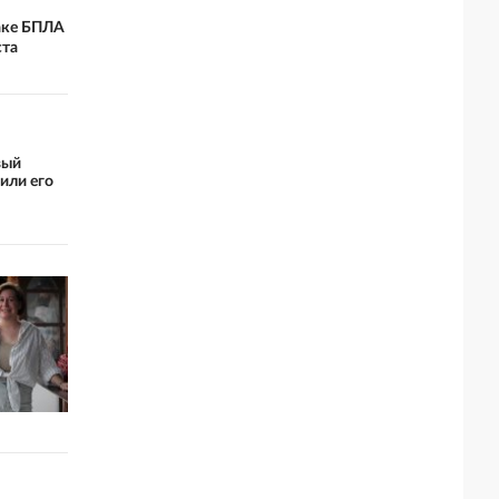
таке БПЛА
ста
вый
или его