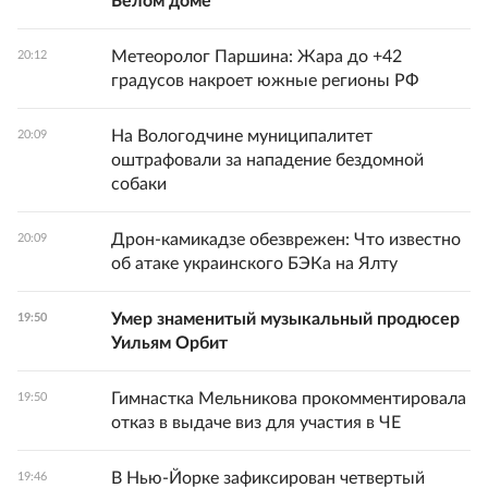
Белом доме
Метеоролог Паршина: Жара до +42
20:12
градусов накроет южные регионы РФ
На Вологодчине муниципалитет
20:09
оштрафовали за нападение бездомной
собаки
Дрон-камикадзе обезврежен: Что известно
20:09
об атаке украинского БЭКа на Ялту
Умер знаменитый музыкальный продюсер
19:50
Уильям Орбит
Гимнастка Мельникова прокомментировала
19:50
отказ в выдаче виз для участия в ЧЕ
В Нью-Йорке зафиксирован четвертый
19:46