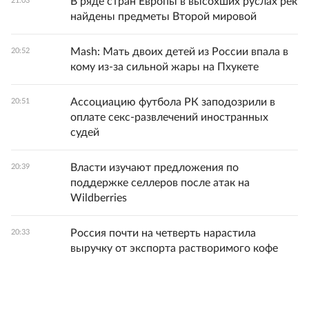
В ряде стран Европы в высохших руслах рек
21:03
найдены предметы Второй мировой
Mash: Мать двоих детей из России впала в
20:52
кому из-за сильной жары на Пхукете
Ассоциацию футбола РК заподозрили в
20:51
оплате секс-развлечений иностранных
судей
Власти изучают предложения по
20:39
поддержке селлеров после атак на
Wildberries
Россия почти на четверть нарастила
20:33
выручку от экспорта растворимого кофе