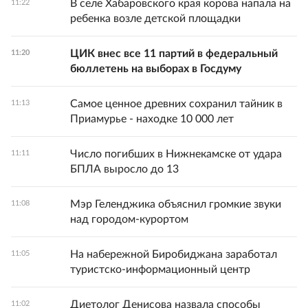
В селе Хабаровского края корова напала на
11:22
ребенка возле детской площадки
ЦИК внес все 11 партий в федеральный
11:20
бюллетень на выборах в Госдуму
Самое ценное древних сохранил тайник в
11:13
Приамурье - находке 10 000 лет
Число погибших в Нижнекамске от удара
11:11
БПЛА выросло до 13
Мэр Геленджика объяснил громкие звуки
11:08
над городом-курортом
На набережной Биробиджана заработал
11:05
туристско-информационный центр
Диетолог Денисова назвала способы
11:02