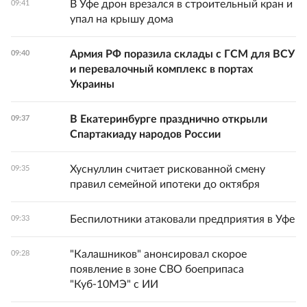
В Уфе дрон врезался в строительный кран и
09:41
упал на крышу дома
Армия РФ поразила склады с ГСМ для ВСУ
09:40
и перевалочный комплекс в портах
Украины
В Екатеринбурге празднично открыли
09:37
Спартакиаду народов России
Хуснуллин считает рискованной смену
09:35
правил семейной ипотеки до октября
Беспилотники атаковали предприятия в Уфе
09:33
"Калашников" анонсировал скорое
09:28
появление в зоне СВО боеприпаса
"Куб-10МЭ" с ИИ