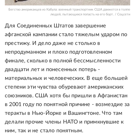
Бегство американцев из Кабула: военный транспортник США движется в толпе
людей, пытающихся попасть на его борт. / Соцсети
Для Соединенных Штатов завершение
афганской кампании стало тяжелым ударом по
престижу. И дело даже не столько в
непродуманном и плохо подготовленном
финале, сколько в полной бессмысленности
двадцати лет и понесенных потерь -
материальных и человеческих. В еще большей
степени эти чувства обуревают американских
союзников. США хотя бы пришли в Афганистан
в 2001 году по понятной причине - возмездие за
теракты в Нью-Йорке и Вашингтоне. Что там
делали прочие члены НАТО и примкнувшие к
ним, так и не стало понятным.