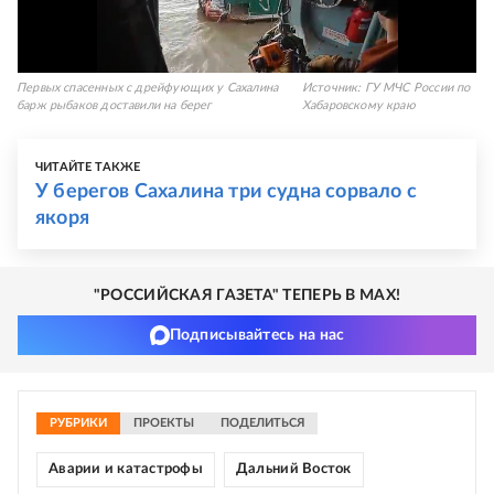
Первых спасенных с дрейфующих у Сахалина
Источник:
ГУ МЧС России по
барж рыбаков доставили на берег
Хабаровскому краю
ЧИТАЙТЕ ТАКЖЕ
У берегов Сахалина три судна сорвало с
якоря
"РОССИЙСКАЯ ГАЗЕТА" ТЕПЕРЬ В MAX!
Подписывайтесь на нас
РУБРИКИ
ПРОЕКТЫ
ПОДЕЛИТЬСЯ
Аварии и катастрофы
Дальний Восток