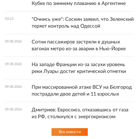
Кубке по зимнему плаванию в Аргентине
"Очнись уже": Соскин заявил, что Зеленский
03:23
теряет контроль над Одессой
Сотни пассажиров застряли в душных
09.08.2026
вагонах метро из-за аварии в Нью-Йорке
На западе Франции из-за засухи уровень
09.08.2026
реки Луары достиг критической отметки
При массированной атаке ВСУ на Белгород
09.08.2026
пострадали двое детей и 11 взрослых
Дмитриев: Евросоюз, отказавшись от газа
09.08.2026
из РФ, столкнулся с энергокризисом
Все новости