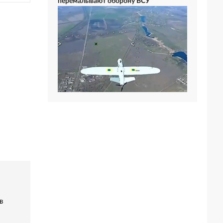
перемалывают оборону ВСУ
в