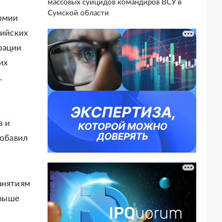
массовых суицидов командиров ВСУ в
Сумской области
армии
сийских
рации
их
.
в и
добавил
анятиям
свыше