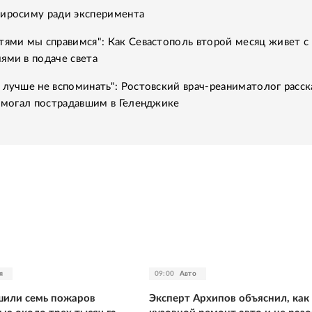
Хиросиму ради эксперимента
тями мы справимся": Как Севастополь второй месяц живет с
ями в подаче света
 лучше не вспоминать": Ростовский врач-реаниматолог расск
помогал пострадавшим в Геленджике
я
09:00
Авто
шили семь пожаров
Эксперт Архипов объяснил, как