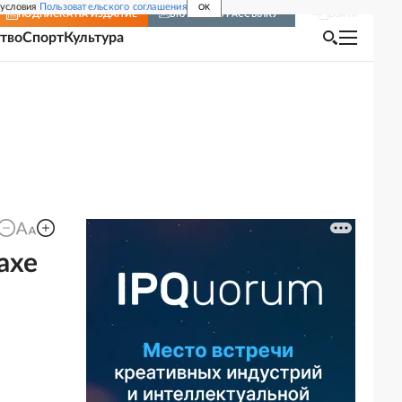
 условия
Пользовательского соглашения
OK
Войти
ПОДПИСКА
НА ИЗДАНИЕ
ВКЛЮЧИТЬ РАССЫЛКУ
тво
Спорт
Культура
ахе