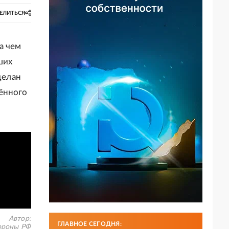
ЕЛИТЬСЯ
а чем
ших
делан
ённого
Автор:
ГЛАВНОЕ СЕГОДНЯ:
роны РФ