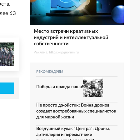
ств,
лее 63
Место встречи креативных
индустрий и интеллектуальной
собственности
Реклама. https://ipquorum.ru
РЕКОМЕНДУЕМ
Победа и правда наша!
Не просто джойстик: Война дронов
создает востребованных специалистов
для мирной жизни
Воздушный кулак "Центра": Дроны,
артиллерия и перехватчики