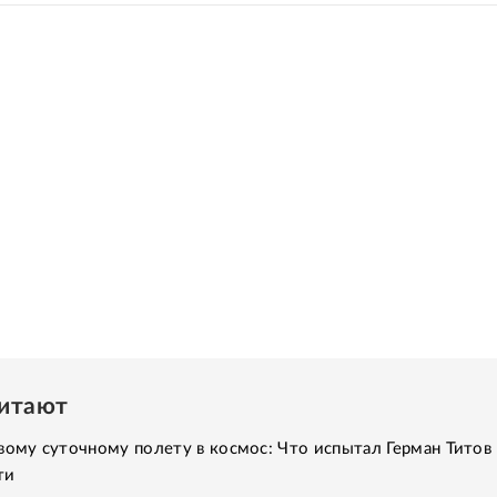
читают
вому суточному полету в космос: Что испытал Герман Титов 
ти