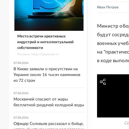
Иван Петров
Министр обор
будут сосред
Место встречи креативных
индустрий и интеллектуальной
военных учеб
собственности
на "практиче
Реклама. https://ipquorum.ru
в ходе выпол
07.08.2026
В Киеве заявили о присутствии на
Украине около 16 тысяч наемников
из 72 стран
07.08.2026
Москвичей спасают от жары
бесплатной раздачей холодной воды
07.08.2026
Се
Офицер Соловьев рассказал о бойце,