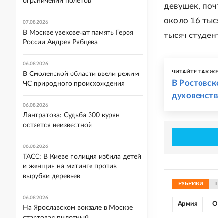
ограничений полетов
девушек, поч
около 16 тыс
07.08.2026
В Москве увековечат память Героя
тысяч студен
России Андрея Рябцева
06.08.2026
ЧИТАЙТЕ ТАКЖ
В Смоленской области ввели режим
В Ростовск
ЧС природного происхождения
духовенст
06.08.2026
Лантратова: Судьба 300 курян
остается неизвестной
06.08.2026
ТАСС: В Киеве полиция избила детей
и женщин на митинге против
вырубки деревьев
РУБРИКИ
06.08.2026
Армия
О
На Ярославском вокзале в Москве
стартовал пилотный