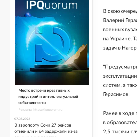
В свою очере
Валерий Гера
военных вуза
на Украине. 
задач в Наго
"Предусматри
эксплуатации
систем, а та
Место встречи креативных
Герасимов.
индустрий и интеллектуальной
собственности
Реклама. https://ipquorum.ru
Ранее в ходе
07.08.2026
в образоват
В аэропорту Сочи 27 рейсов
2,5 тысячи с
отменили и 64 задержали из-за