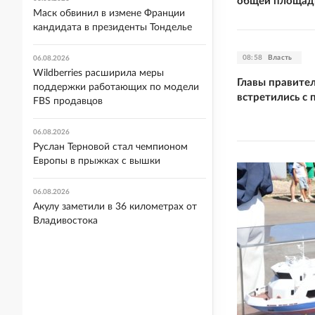
общей площадь
Маск обвинил в измене Франции
кандидата в президенты Тонделье
08:58
Власть
06.08.2026
Wildberries расширила меры
Главы правите
поддержки работающих по модели
встретились с
FBS продавцов
06.08.2026
Руслан Терновой стал чемпионом
Европы в прыжках с вышки
06.08.2026
Акулу заметили в 36 километрах от
Владивостока