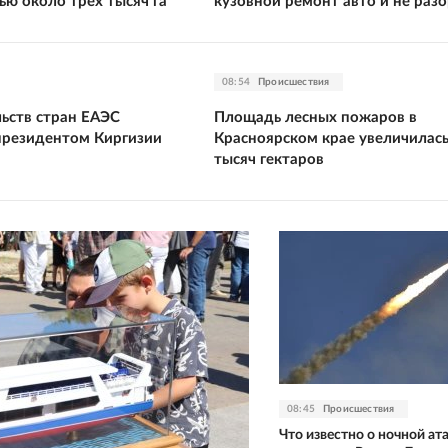
ю около трех тысяч га
кузовной ремонт авто и не раз
08:54
Происшествия
льств стран ЕАЭС
Площадь лесных пожаров в
 президентом Киргизии
Красноярском крае увеличилась
тысяч гектаров
08:45
Происшествия
Что известно о ночной а