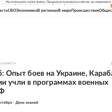
Мы используем cookie-файлы. Продолжая пользоваться сайтом, вы принимаете
Г-НЕДЕЛЯ
РОДИНА
ПРИЛОЖЕНИЯ
СОЮЗ
НОВОСТИ
асть
СВО
Экономика
В регионах
В мире
Происшествия
Общес
1:26
ВЛАСТЬ
: Опыт боев на Украине, Караб
ии учли в программах военных
РФ
нтября - День знаний