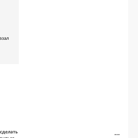
азал
 сделать