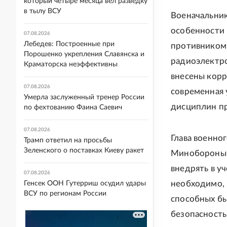
который четыре месяца вел разведку
в тылу ВСУ
Военачальник
особенности 
07.08.2026
Лебедев: Построенные при
противником 
Порошенко укрепления Славянска и
радиоэлектро
Краматорска неэффективны
внесены корр
07.08.2026
современная 
Умерла заслуженный тренер России
дисциплин пр
по фехтованию Фаина Саевич
07.08.2026
Глава военно
Трамп ответил на просьбы
Зеленского о поставках Киеву ракет
Минобороны 
внедрять в у
07.08.2026
необходимо, 
Генсек ООН Гутерриш осудил удары
ВСУ по регионам России
способных бы
безопасность