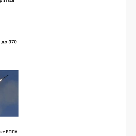
ориться
 до 370
таке БПЛА