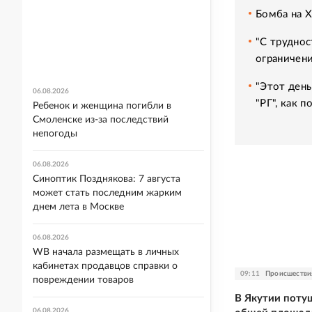
Бомба на 
"С труднос
ограничени
"Этот день
06.08.2026
"РГ", как 
Ребенок и женщина погибли в
Смоленске из-за последствий
непогоды
06.08.2026
Синоптик Позднякова: 7 августа
может стать последним жарким
днем лета в Москве
06.08.2026
WB начала размещать в личных
кабинетах продавцов справки о
09:11
Происшестви
повреждении товаров
В Якутии поту
06.08.2026