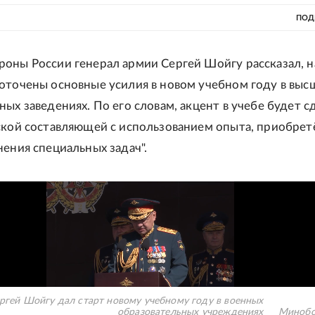
ПОД
оны России генерал армии Сергей Шойгу рассказал, н
оточены основные усилия в новом учебном году в выс
ных заведениях. По его словам, акцент в учебе будет с
ской составляющей с использованием опыта, приобрет
нения специальных задач".
ргей Шойгу дал старт новому учебному году в военных
образовательных учреждениях
Минобо