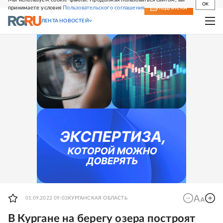
OK
принимаете условия
Пользовательского соглашения
СВЕЖИЙ НОМЕР
ПОДПИСКА
ЛЕНТА НОВОСТЕЙ
01.09.2022 09:03
КУРГАНСКАЯ ОБЛАСТЬ
В Кургане на берегу озера построят