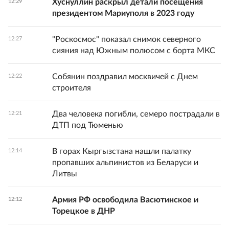
Хуснуллин раскрыл детали посещения
12:29
президентом Мариуполя в 2023 году
"Роскосмос" показал снимок северного
12:27
сияния над Южным полюсом с борта МКС
Собянин поздравил москвичей с Днем
12:22
строителя
Два человека погибли, семеро пострадали в
12:21
ДТП под Тюменью
В горах Кыргызстана нашли палатку
12:14
пропавших альпинистов из Беларуси и
Литвы
Армия РФ освободила Васютинское и
12:12
Торецкое в ДНР