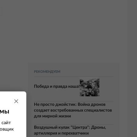
РЕКОМЕНДУЕМ
Победа и правда наша!
Не просто джойстик: Война дронов
амы
создает востребованных специалистов
для мирной жизни
 сайт
Воздушный кулак "Центра": Дроны,
ровщик
артиллерия и перехватчики