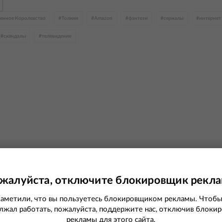
енное Королевство
#
Толкин
#
Amazon
#
фэнтези
#
сериалы
#
интернет
#
скандалы
#
телевидение
жалуйста, отключите
блокировщик рекл
аметили, что вы пользуетесь
блокировщиком рекламы
. Чтобы
лжал работать, пожалуйста, поддержите нас, отключив
блоки
рекламы
для этого сайта.