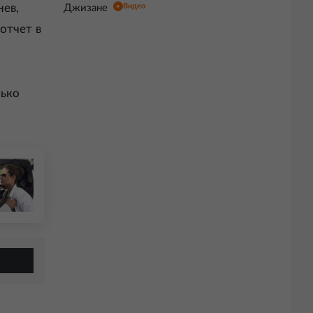
Видео
нев,
Джизане
 отчет в
лько