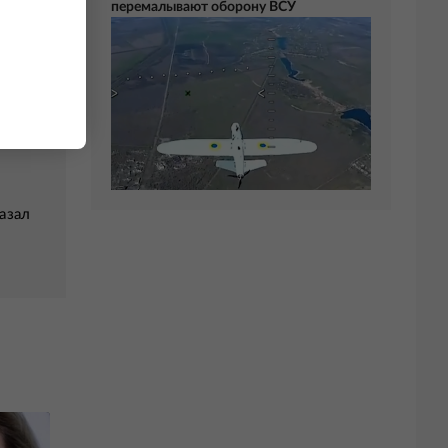
перемалывают оборону ВСУ
в
азал