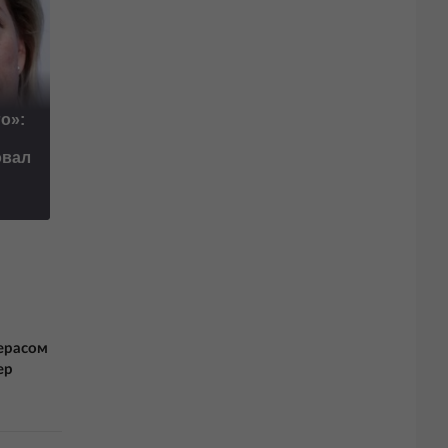
о»:
Маск сделал
овал
неожиданное
Путин озвучил
заявление о
итоговый план СВ
завершении СВО
ерасом
ер