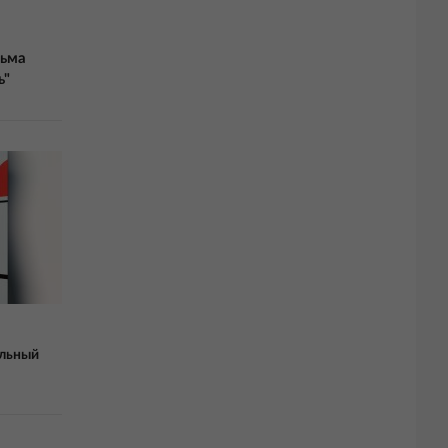
льма
ь"
альный