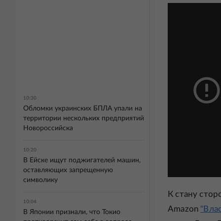
10:30
Обломки украинских БПЛА упали на
территории нескольких предприятий
Новороссийска
10:20
В Ейске ищут поджигателей машин,
оставляющих запрещенную
символику
К стану стор
10:04
Amazon
"Вла
В Японии признали, что Токио