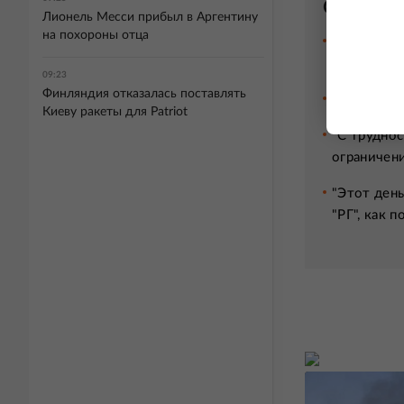
Сейчас 
Лионель Месси прибыл в Аргентину
на похороны отца
65 лет пер
невесомос
09:23
Финляндия отказалась поставлять
Бомба на 
Киеву ракеты для Patriot
"С труднос
ограничени
"Этот день
"РГ", как 