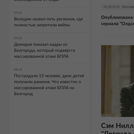
08.08.2026
Кинокр
09:04
Опубликована 
Володин назвал пять регионов, где
сериала "Олдс
полностью запретили вейпы
09:03
Демидов показал кадры из
Белгорода, который подвергся
массированной атаке БПЛА
08:34
Пострадали 13 человек, двое детей
получили ранения. Что известно о
массированной атаке БПЛА на
Белгород
Сэм Нилл
"Легенда 