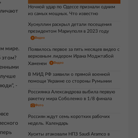
ь
Ночной удар по Одессе признали одним
тличают
из самых мощных. Что известно
Хуснуллин раскрыл детали посещения
президентом Мариуполя в 2023 году
Видео
ом мире.
Появилось первое за пять месяцев видео с
верховным лидером Ирана Моджтабой
б этом?
Видео
Хаменеи
ленными
В МИД РФ заявили о прямой военной
 лучше
помощи Украине со стороны Румынии
юди", -
Россиянка Александрова выбила первую
ракетку мира Соболенко в 1/8 финала
Фото
овсе
Россиян ждут семь коротких рабочих
лесного
недель. Календарь
еперь
Хуситы атаковали НПЗ Saudi Aramco в