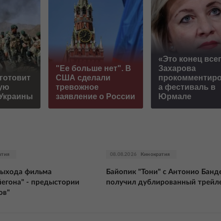
«Это конец всег
"Ее больше нет". В
Захарова
готовит
США сделали
прокомментир
ую
тревожное
а фестиваль в
 Украины
заявление о России
Юрмале
атия
08.08.2026
Кинократия
выхода фильма
Байопик "Тони" с Антонио Банд
йегона" - предыстории
получил дублированный трейл
ов"