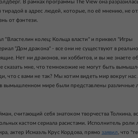
Голдберг. В рамках программы The View она разразилас
тирадой в адрес людей, которые, по её мнению, не о
нь от фэнтези.
л "Властелин колец: Кольца власти" и приквел "Игры
ериал "Дом дракона" - все они не существуют в реальн
ящие. Нет ни драконов, ни хоббитов, и вы же знаете о
те сказать мне, что темнокожие не могут быть вымыш
, что с вами не так? Мы хотим видеть мир вокруг нас
, в вымышленном мире были представлены различные л
йман, считающий себя знатоком творчества Толкина, в
льных кастом сериала расистами. Исполнитель роли 
ра, актер Исмаэль Крус Кордова, прямо
заявил
, что "т