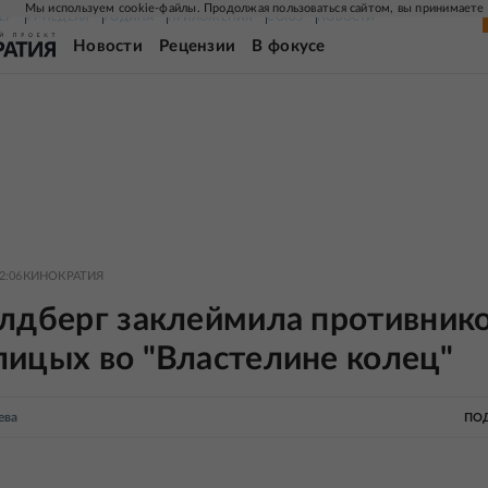
Мы используем cookie-файлы. Продолжая пользоваться сайтом, вы принимаете
ЕР
РГ-НЕДЕЛЯ
РОДИНА
ПРИЛОЖЕНИЯ
СОЮЗ
НОВОСТИ
Новости
Рецензии
В фокусе
2:06
КИНОКРАТИЯ
олдберг заклеймила противник
лицых во "Властелине колец"
ева
ПО