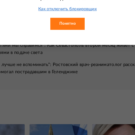
читают
Как отключить блокировщик
вому суточному полету в космос: Что испытал Герман Титов 
ти
Понятно
Хиросиму ради эксперимента
тями мы справимся": Как Севастополь второй месяц живет с
ями в подаче света
 лучше не вспоминать": Ростовский врач-реаниматолог расск
помогал пострадавшим в Геленджике