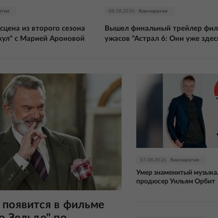
атия
08.08.2026
Кинократия
сцена из второго сезона
Вышел финальный трейлер фи
кул" с Марией Ароновой
ужасов "Астрал 6: Они уже здес
07.08.2026
Кинократия
Умер знаменитый музык
продюсер Уильям Орбит
 появится в фильме
о Зельде" по