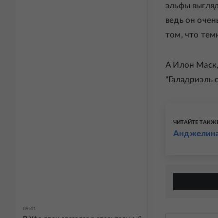
эльфы выгляд
ведь он очень
том, что тем
А Илон Маск,
"Галадриэль с
ЧИТАЙТЕ ТАКЖ
Анджелина
09:41