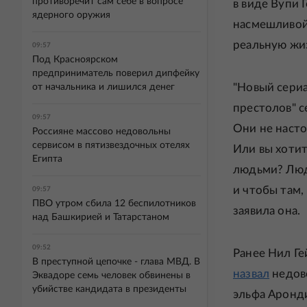
противоречит сам себе в вопросе
в виде Вупи 
ядерного оружия
насмешливой 
реальную жиз
09:57
Под Красноярском
предприниматель поверил дипфейку
"Новый сериа
от начальника и лишился денег
престолов" с
09:57
Они не насто
Россияне массово недовольны
сервисом в пятизвездочных отелях
Или вы хоти
Египта
людьми? Люди
и чтобы там
09:57
ПВО утром сбила 12 беспилотников
заявила она.
над Башкирией и Татарстаном
09:52
Ранее Нил Ге
В преступной цепочке - глава МВД. В
назвал
недово
Эквадоре семь человек обвинены в
убийстве кандидата в президенты
эльфа Аронди