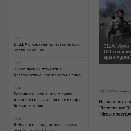
09:19
В США с корабля-призрака спасли
США: Иран 
более 30 кошек
100-тысячн
армию для
09:11
Число лесных пожаров в
Красноярском крае пошло на спад
09:09
08.08.2026
Кинокр
Россиянам напомнили о праве
досрочного выхода на пенсию при
Названа дата 
большом стаже
"Завоевание Э
"Игры престол
09:09
В Якутии все подтопленные села
освободились от воды