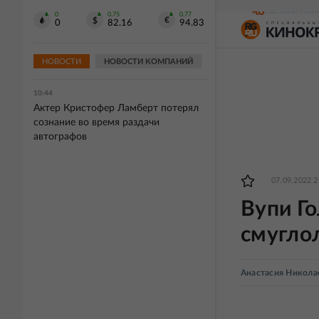
СВЕЖИЙ НОМ
0
0.75
0.77
10:45
0
82.16
94.83
Три человека погибли, еще 25
пострадали при ночной атаке ВСУ на
Белгород
НОВОСТИ
НОВОСТИ КОМПАНИЙ
10:44
Актер Кристофер Ламберт потерял
сознание во время раздачи
автографов
07.09.2022 2
Вупи Г
смугло
Анастасия Никола