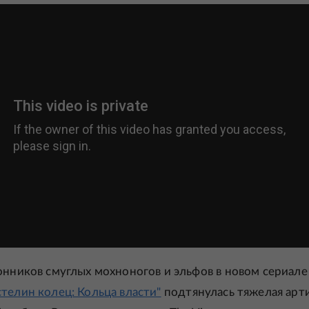
онников смуглых мохноногов и эльфов в новом сериале
стелин колец: Кольца власти"
подтянулась тяжелая арт