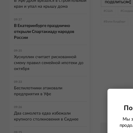
В Уфе дрон врезался в строительный
ПОДЕЛИТЬСЯ
кран и упал на крышу дома
#
США
#
Соедин
09:37
#
Вупи Голдберг
В Екатеринбурге празднично
открыли Спартакиаду народов
России
09:35
Хуснуллин считает рискованной
смену правил семейной ипотеки до
октября
09:33
Беспилотники атаковали
предприятия в Уфе
По
09:26
Два самолета едва избежали
Мы з
крупного столкновения в Сиднее
продо
09:25