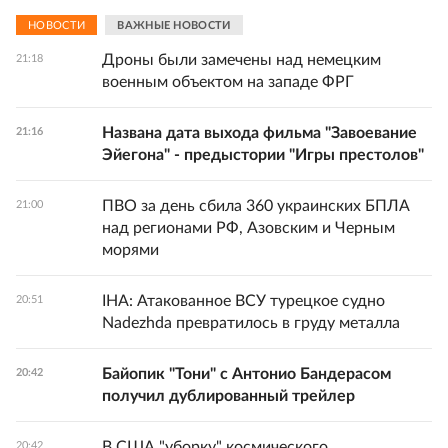
НОВОСТИ
ВАЖНЫЕ НОВОСТИ
Дроны были замечены над немецким
21:18
военным объектом на западе ФРГ
Названа дата выхода фильма "Завоевание
21:16
Эйегона" - предыстории "Игры престолов"
ПВО за день сбила 360 украинских БПЛА
21:00
над регионами РФ, Азовским и Черным
морями
IHA: Атакованное ВСУ турецкое судно
20:51
Nadezhda превратилось в груду металла
Байопик "Тони" с Антонио Бандерасом
20:42
получил дублированный трейлер
В США "уборку" космического
20:42