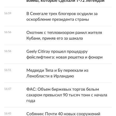
войны, которые сделали Т-72 легендой
В Сенегале трех блогеров осудили за
16:59
оскорбление президента страны
Охотник с тепловизором ранил жителя
16:56
Кубани, приняв его за шакала
Geely Citiray прошел процедуру
16:56
фейслифтинга: новая решетка и фонари
Медведи Тяпа и Бу переехали из
16:51
Ленобласти в Ирландию
ФАС: Объем биржевых торгов белым
16:47
сахаром превысил 90 тысяч тонн с начала
года
Собянин: Почти 40 новых сооружений
16:45