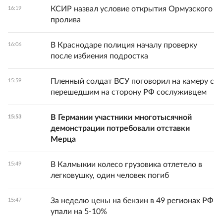
КСИР назвал условие открытия Ормузского
16:19
пролива
В Краснодаре полиция началу проверку
16:06
после избиения подростка
Пленный солдат ВСУ поговорил на камеру с
15:59
перешедшим на сторону РФ сослуживцем
В Германии участники многотысячной
15:53
демонстрации потребовали отставки
Мерца
В Калмыкии колесо грузовика отлетело в
15:49
легковушку, один человек погиб
За неделю цены на бензин в 49 регионах РФ
15:47
упали на 5-10%