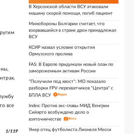
В Херсонской области ВСУ атаковали
машину скорой помощи, погиб пациент
Минобороны Болгарии считает, что
взорвавшийся в стране дрон принадлежал
ругим
ВСУ
КСИР назвал условие открытия
Ормузского пролива
FAS: В Европе придумали новый план по
оны,
замороженным активам России
нтрах.
"Получили под хвост": МО показало
разборки FPV-перехватчиков "Центра" с
Видео
БПЛА ВСУ
службу
то все
Index: Против экс-главы МИД Венгрии
Сийярто возбуждено дело о
взяточничестве
Фото
Умер отец футболиста Лионеля Месси
1
/
119