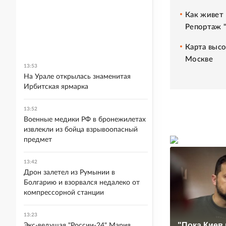
Как живет 
Репортаж 
Карта высо
Москве
13:53
На Урале открылась знаменитая
Ирбитская ярмарка
13:52
Военные медики РФ в бронежилетах
извлекли из бойца взрывоопасный
предмет
13:42
Дрон залетел из Румынии в
Болгарию и взорвался недалеко от
компрессорной станции
13:23
"Пока Киев 
Экс-ведущая "России-24" Мария