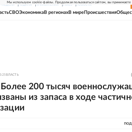
Мы используем cookie-файлы. Продолжая пользоваться сайтом, вы принимаете
Г-НЕДЕЛЯ
РОДИНА
ПРИЛОЖЕНИЯ
СОЮЗ
НОВОСТИ
асть
СВО
Экономика
В регионах
В мире
Происшествия
Общес
3:25
ВЛАСТЬ
 Более 200 тысяч военнослужа
званы из запаса в ходе частич
зации
ПОД