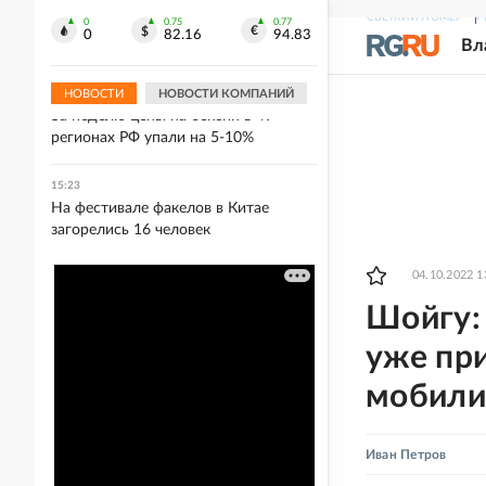
В Калмыкии колесо грузовика
СВЕЖИЙ НОМЕР
Р
отлетело в легковушку, один человек
0
0.75
0.77
0
82.16
94.83
Вл
погиб
НОВОСТИ
НОВОСТИ КОМПАНИЙ
15:47
За неделю цены на бензин в 49
регионах РФ упали на 5-10%
15:23
На фестивале факелов в Китае
загорелись 16 человек
04.10.2022 1
Шойгу:
уже при
мобили
Иван Петров