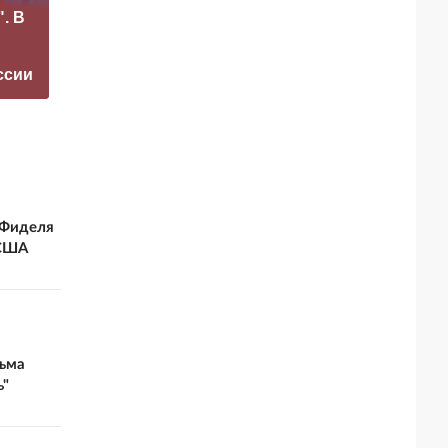
. В
Захарова
Маск сделал
прокомментировал
неожиданное
а фестиваль в
заявление о
ссии
Юрмале
завершении СВО
 Фиделя
 США
ьма
ь"