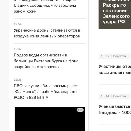
Раскрыто
Гладких сообщила, что заболела
состояние
раком кожи
Зеленского
удара РФ
12:54
Украинские дроны сталкиваются в
воздухе из-за ленивых операторов
12:47
Подвоз воды организован в
18:55
Общество
больницы Екатеринбурга на фоне
Участницы отр
аварийного отключения
восстановят м
12:38
ПВО за сутки сбила восемь ракет
"Фламинго", авиабомбы, снаряды
18:44
Общество
РСЗО и 828 БПЛА
Ученые бьются
Гнездова - 100