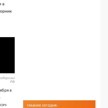
 в
торник
обороны
РФ
ября в
а
сяч
ГЛАВНОЕ СЕГОДНЯ: