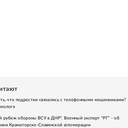
читают
ить, что подростки связались с телефонными мошенниками?
ихолога
 рубеж обороны ВСУ в ДНР". Военный эксперт "РГ" - об
нии Краматорско-Славянской агломерации