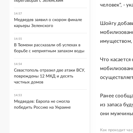
переговорах с Зеленским
человек", - у
14:57
Медведев заявил о скором финале
Шойгу добав
карьеры Зеленского
мобилизован
14:55
имуществом, 
В Тюмени рассказали об успехах в
борьбе с неприятным запахом воды
Что касается
14:54
мобилизованн
Севастополь отразил две атаки ВСУ,
повреждены 12 МКД и десять
осуществляет
частных домов
Ранее сообща
14:53
Медведев: Европа не смогла
из запаса буд
победить Россию на Украине
они мужчины,
Как проходит час