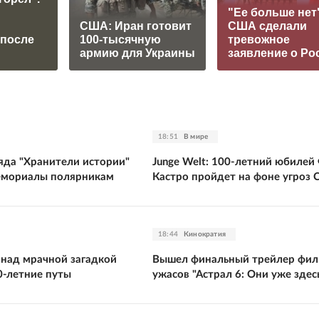
"Ее больше нет"
США: Иран готовит
США сделали
 после
100-тысячную
тревожное
армию для Украины
заявление о Ро
18:51
В мире
яда "Хранители истории"
Junge Welt: 100-летний юбилей
емориалы полярникам
Кастро пройдет на фоне угроз
18:44
Кинократия
 над мрачной загадкой
Вышел финальный трейлер фил
0-летние путы
ужасов "Астрал 6: Они уже здес