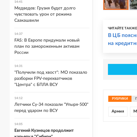
14:41
Медведев: Грузия будет долго
чувствовать урон от режима
Саакашвили
ЧИТАЙТЕ ТАКЖ
14:37
В ЦБ поясн
FAS: В Европе придумали новый
на кредитн
план по замороженным активам
России
14:31
"Получили под хвост": МО показало
разборки FPV-перехватчиков
"Центра" с БПЛА ВСУ
14:12
РУБРИКИ
Летчики Су-34 показали "Упыря-500"
перед ударом по ВСУ
Армия
М
14:05
Евгений Кузнецов продолжит
карьеру в "Сибири"