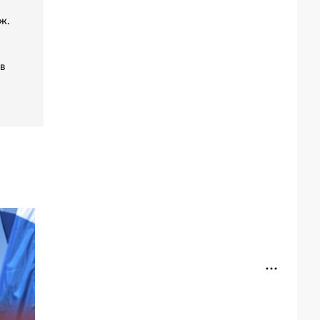
ж.
в
«Это конец всего»: