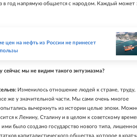
з в год напрямую общается с народом. Каждый может 
Е
е цен на нефть из России не принесет
 пользы
му сейчас мы не видим такого энтузиазма?
сельев:
Изменилось отношение людей к стране, труду,
 все же у значительной части. Мы сами очень многое
опытались вычеркнуть из истории целые эпохи. Можн
сится к Ленину, Сталину и в целом к советскому време
о ими было создано государство нового типа, лишенно
татков капиталистического общества, которое в крат