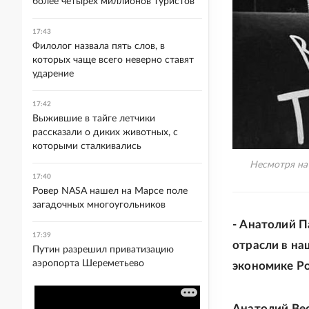
более четырех миллионов туристов
17:43
Филолог назвала пять слов, в
которых чаще всего неверно ставят
ударение
17:42
Выжившие в тайге летчики
рассказали о диких животных, с
которыми сталкивались
Несмотря на 
17:40
Ровер NASA нашел на Марсе поле
загадочных многоугольников
- Анатолий П
17:39
отрасли в наш
Путин разрешил приватизацию
аэропорта Шереметьево
экономике Ро
Анатолий Вес