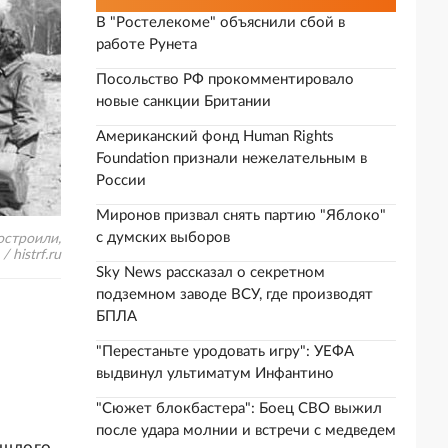
В "Ростелекоме" объяснили сбой в
работе Рунета
Посольство РФ прокомментировало
новые санкции Британии
Американский фонд Human Rights
Foundation признали нежелательным в
России
Миронов призвал снять партию "Яблоко"
с думских выборов
остроили,
 histrf.ru
Sky News рассказал о секретном
подземном заводе ВСУ, где производят
БПЛА
"Перестаньте уродовать игру": УЕФА
выдвинул ультиматум Инфантино
"Сюжет блокбастера": Боец СВО выжил
после удара молнии и встречи с медведем
ошлого