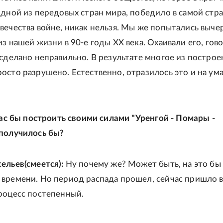
одной из передовых стран мира, победило в самой стр
вечества войне, никак нельзя. Мы же попытались выче
з нашей жизни в 90-е годы XX века. Охаивали его, гов
 сделано неправильно. В результате многое из построе
осто разрушено. Естественно, отразилось это и на ум
йчас бы построить своими силами "Уренгой - Помары -
получилось бы?
ельев(смеется):
Ну почему же? Может быть, на это бы
времени. Но период распада прошел, сейчас пришло 
роцесс постепенный.