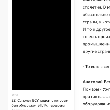
столетия. В 
обязательно 
страны, у кот
И то и другое
то есть прои
промышленнос
другие стран
- То есть в 
Анатолий Ве
Помары - Ужг
17:36
против нас с
SZ: Самолет ВСУ, рядом с которым
оборудования
был обнаружен БПЛА, перевозил