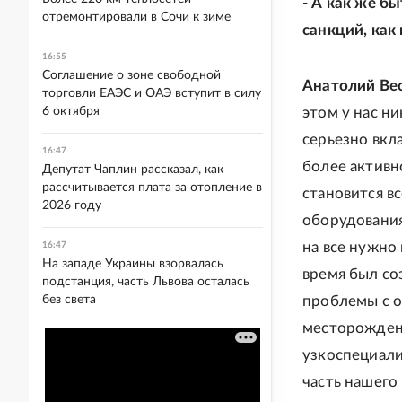
- А как же б
отремонтировали в Сочи к зиме
санкций, как
16:55
Соглашение о зоне свободной
Анатолий Ве
торговли ЕАЭС и ОАЭ вступит в силу
6 октября
этом у нас н
серьезно вкл
16:47
более активн
Депутат Чаплин рассказал, как
рассчитывается плата за отопление в
становится в
2026 году
оборудования
на все нужно
16:47
На западе Украины взорвалась
время был со
подстанция, часть Львова осталась
без света
проблемы с о
месторождени
узкоспециали
часть нашего 