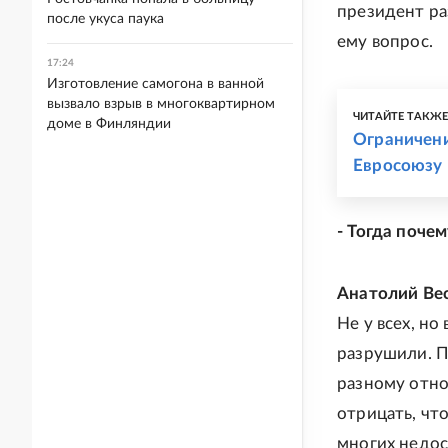
президент ра
после укуса паука
ему вопрос.
17:24
Изготовление самогона в ванной
вызвало взрыв в многоквартирном
ЧИТАЙТЕ ТАКЖ
доме в Финляндии
Ограничени
Евросоюзу
- Тогда поче
Анатолий Ве
Не у всех, но
разрушили. П
разному отно
отрицать, чт
многих недос