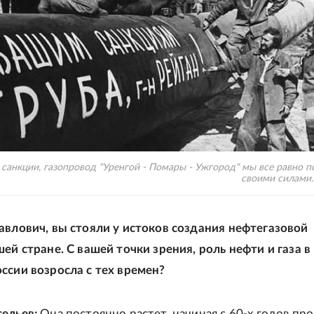
санкции, газопровод "Уренгой - Помары - Ужгород" мы все равно п
своими силами. /
авлович, вы стояли у истоков создания нефтегазовой
ей стране. С вашей точки зрения, роль нефти и газа в
ссии возросла с тех времен?
ельев:
Она постоянно растет, начиная с 60-х годов пр