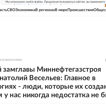
Мы используем cookie-файлы. Продолжая пользоваться сайтом, вы принимаете
Г-НЕДЕЛЯ
РОДИНА
ПРИЛОЖЕНИЯ
СОЮЗ
НОВОСТИ
асть
СВО
Экономика
В регионах
В мире
Происшествия
Общес
8:02
ЭКОНОМИКА
 замглавы Миннефтегазстроя
атолий Весельев: Главное в
гиях - люди, которые их созда
м у нас никогда недостатка не 