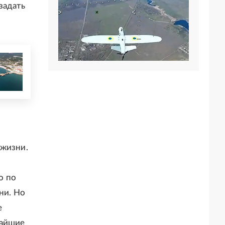
задать
 жизни.
о по
ни. Но
е
чайшие