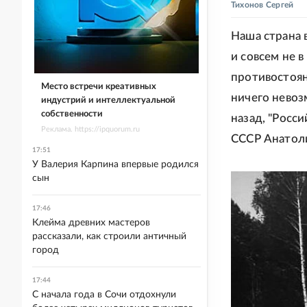
Тихонов Сергей
Наша страна 
и совсем не 
противостоян
Место встречи креативных
ничего невоз
индустрий и интеллектуальной
собственности
назад, "Росс
Реклама. https://ipquorum.ru
СССР Анатоли
17:51
У Валерия Карпина впервые родился
сын
17:46
Клейма древних мастеров
рассказали, как строили античный
город
17:44
С начала года в Сочи отдохнули