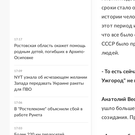
сроки стало 
истории чело
этот период и
что все было
17:17
СССР было пр
Ростовская область окажет помощь
родным детей, погибших в Архипо-
людей.
Осиповке
- То есть се
17:09
NYT узнала об исчезающем желании
Ужгород" не 
Запада передавать Украине ракеты
для ПВО
Анатолий Вес
17:06
ушло больше 
В "Ростелекоме" объяснили сбой в
работе Рунета
созидания. П
17:03
Более 220 км теплосетей