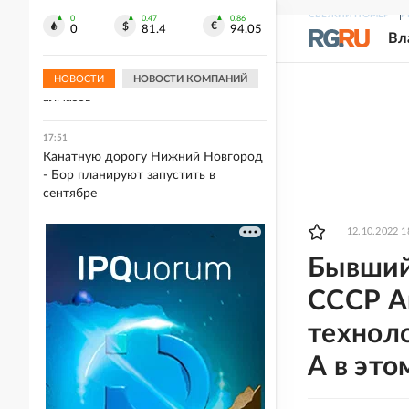
оскорбление учителей
СВЕЖИЙ НОМЕР
Р
0
0.47
0.86
0
81.4
94.05
Вл
17:53
Путин поручил создать в Якутии и
под Смоленском кластер по огранке
НОВОСТИ
НОВОСТИ КОМПАНИЙ
алмазов
17:51
Канатную дорогу Нижний Новгород
- Бор планируют запустить в
сентябре
12.10.2022 1
Бывший
СССР Ан
техноло
А в это