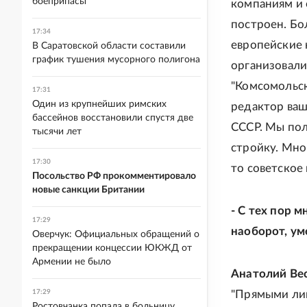
боеприпасы
компаниям и 
построен. Бо
17:34
европейские 
В Саратовской области составили
график тушения мусорного полигона
организовали
"Комсомольск
17:31
Один из крупнейших римских
редактор ваш
бассейнов восстановили спустя две
СССР. Мы пол
тысячи лет
стройку. Мно
17:30
то советское
Посольство РФ прокомментировало
новые санкции Британии
- С тех пор 
17:29
наоборот, ум
Оверчук: Официальных обращений о
прекращении концессии ЮКЖД от
Армении не было
Анатолий Ве
17:29
"Прямыми лин
Ростовчанка попала в больницу