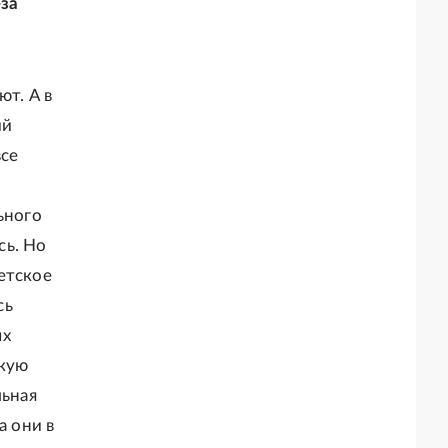
-за
ют. А в
ий
все
ьного
сь. Но
етское
сь
ых
акую
льная
а они в