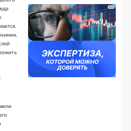
недр
е
вается.
охимия,
слей
прожить
?
ввели
его
м