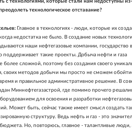
ыть с технологиями, которые стали нам недоступны из
 преодолеть технологическое отставание?
сельев:
Главное в технологиях - люди, которые их созда
икогда недостатка не было. В создание новых технолог
адываются наши нефтегазовые компании, государство 
о поддерживает такие проекты. Добыча нефти и газа
се более сложной, поэтому без создания своего уникал
, своих методов добычи мы просто не сможем обойти
 время и правильное административное решение. В сов
здан Миннефтегазастрой, где помимо прочего решали
борудованием для освоения и разработки нефтегазов
й. Может быть, сейчас также имеет смысл создать т
зированную структуру. Ведь нефть и газ - это значите
бюджета. Но, повторюсь, главное - талантливые люди, 