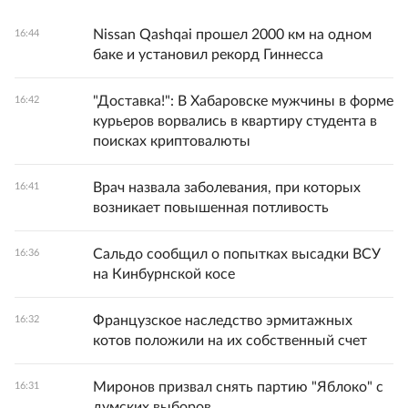
Nissan Qashqai прошел 2000 км на одном
16:44
баке и установил рекорд Гиннесса
"Доставка!": В Хабаровске мужчины в форме
16:42
курьеров ворвались в квартиру студента в
поисках криптовалюты
Врач назвала заболевания, при которых
16:41
возникает повышенная потливость
Сальдо сообщил о попытках высадки ВСУ
16:36
на Кинбурнской косе
Французское наследство эрмитажных
16:32
котов положили на их собственный счет
Миронов призвал снять партию "Яблоко" с
16:31
думских выборов