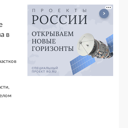
е
а в
частков
сти,
целом