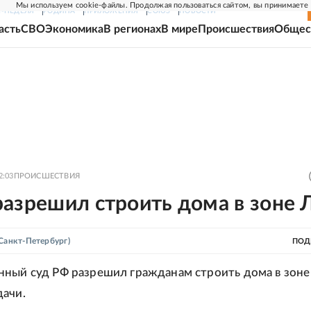
Мы используем cookie-файлы. Продолжая пользоваться сайтом, вы принимаете
Г-НЕДЕЛЯ
РОДИНА
ПРИЛОЖЕНИЯ
СОЮЗ
НОВОСТИ
асть
СВО
Экономика
В регионах
В мире
Происшествия
Общес
2:03
ПРОИСШЕСТВИЯ
разрешил строить дома в зоне
Санкт-Петербург)
ПОД
ный суд РФ разрешил гражданам строить дома в зоне
ачи.