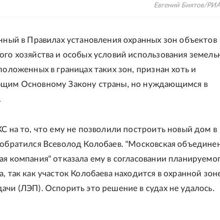
Евгений Биятов/РИ
анный в Правилах установления охранных зон объектов
ого хозяйства и особых условий использования земель
положенных в границах таких зон, признан хоть и
ющим Основному Закону страны, но нуждающимся в
.
КС на то, что ему не позволили построить новый дом в
 обратился Всеволод Колобаев. "Московская объедине
ая компания" отказала ему в согласовании планируемо
а, так как участок Колобаева находится в охранной зон
ачи (ЛЭП). Оспорить это решение в судах не удалось.