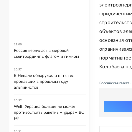
электроэнер
юридическим
строительств
объектов эле
основания от
11:00
ограничиваяс
Россия вернулась в мировой
скейтбординг с флагом и гимном
нормативное 
Колобаева по
10:57
В Непале обнаружили пять тел
пропавших в прошлом году
Российская газета
альпинистов
10:52
Welt: Украина больше не может
противостоять ракетным ударам ВС
РФ
10:51