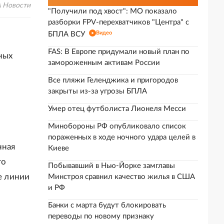
А Новости
"Получили под хвост": МО показало
разборки FPV-перехватчиков "Центра" с
Видео
БПЛА ВСУ
FAS: В Европе придумали новый план по
ных
замороженным активам России
Все пляжи Геленджика и пригородов
закрыты из-за угрозы БПЛА
Умер отец футболиста Лионеля Месси
Минобороны РФ опубликовало список
пораженных в ходе ночного удара целей в
нная
Киеве
го
Побывавший в Нью-Йорке замглавы
е линии
Минстроя сравнил качество жилья в США
и РФ
Банки с марта будут блокировать
переводы по новому признаку