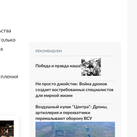
ьства
только
ля
РЕКОМЕНДУЕМ
Победа и правда наша!
упления
Не просто джойстик: Война дронов
создает востребованных специалистов
для мирной жизни
Воздушный кулак "Центра": Дроны,
артиллерия и перехватчики
перемалывают оборону ВСУ