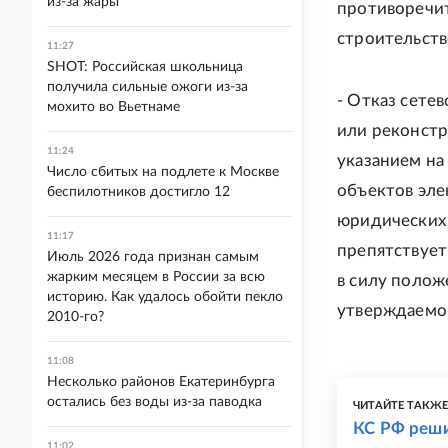
из-за жары
противоречит
строительств
11:27
SHOT: Российская школьница
получила сильные ожоги из-за
- Отказ сете
мохито во Вьетнаме
или реконстр
11:24
указанием на
Число сбитых на подлете к Москве
объектов эле
беспилотников достигло 12
юридических 
11:17
препятствует
Июль 2026 года признан самым
жарким месяцем в России за всю
в силу полож
историю. Как удалось обойти пекло
утверждаемог
2010-го?
11:08
Несколько районов Екатеринбурга
остались без воды из-за паводка
ЧИТАЙТЕ ТАКЖ
КС РФ реши
11:02