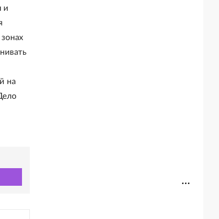
 и
я
 зонах
енивать
й на
Дело