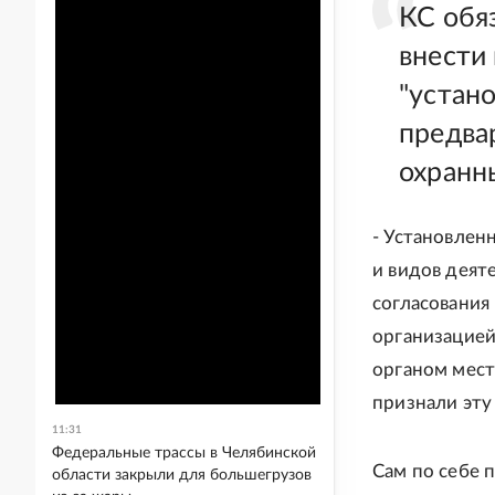
КС обя
внести
"устан
предва
охранн
- Установлен
и видов деят
согласования
организацией
органом мест
признали эту
11:31
Федеральные трассы в Челябинской
Сам по себе 
области закрыли для большегрузов