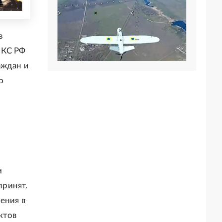
в
 КС РФ
аждан и
о
и
принят.
ения в
ктов