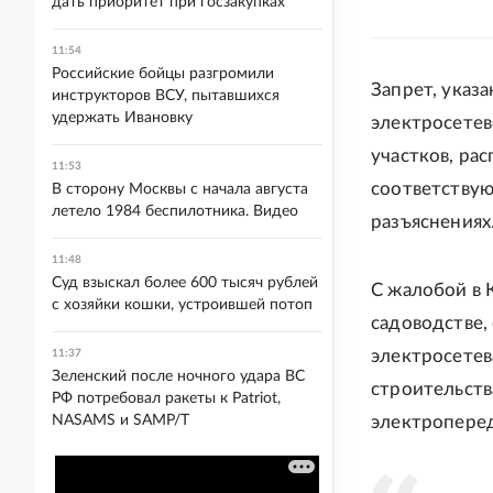
дать приоритет при госзакупках
11:54
Российские бойцы разгромили
Запрет, указ
инструкторов ВСУ, пытавшихся
удержать Ивановку
электросетев
участков, рас
11:53
соответству
В сторону Москвы с начала августа
летело 1984 беспилотника. Видео
разъяснениях
11:48
Суд взыскал более 600 тысяч рублей
С жалобой в 
с хозяйки кошки, устроившей потоп
садоводстве,
электросетев
11:37
Зеленский после ночного удара ВС
строительств
РФ потребовал ракеты к Patriot,
NASAMS и SAMP/T
электроперед