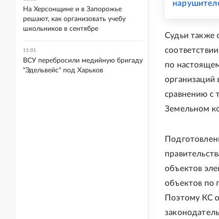
нарушител
На Херсонщине и в Запорожье
решают, как организовать учебу
школьников в сентябре
Судьи также 
соответствии
11:01
ВСУ перебросили медийную бригаду
по настоящем
"Эдельвейс" под Харьков
организаций 
сравнению с 
Земельном ко
Подготовленн
правительств
объектов эле
объектов по п
Поэтому КС о
законодатель