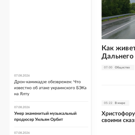
Как живе
Дальнего
07:00
Общество
07.08.2026
Дрон-камикадзе обезврежен: Что
известно об атаке украинского БЭКа
на Ялту
05:22
В мире
07.08.2026
Христофору 
Умер знаменитый музыкальный
своими сказ
продюсер Уильям Орбит
07.08.2026