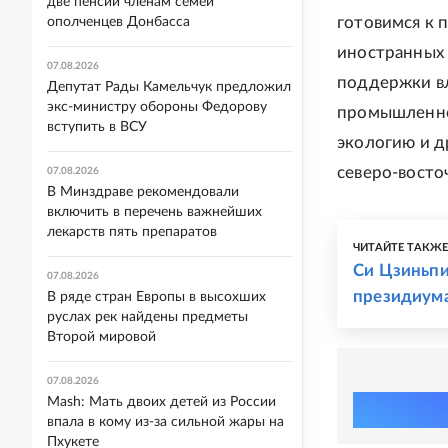
две пенсии членам семей
готовимся к 
ополченцев Донбасса
иностранных 
07.08.2026
поддержки в
Депутат Рады Камельчук предложил
экс-министру обороны Федорову
промышленнос
вступить в ВСУ
экологию и д
северо-восто
07.08.2026
В Минздраве рекомендовали
включить в перечень важнейших
лекарств пять препаратов
ЧИТАЙТЕ ТАКЖ
Си Цзиньпи
07.08.2026
президиума
В ряде стран Европы в высохших
руслах рек найдены предметы
Второй мировой
07.08.2026
Mash: Мать двоих детей из России
впала в кому из-за сильной жары на
Пхукете