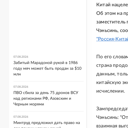
Китай нацеле
Об этом на п
заместитель 
Чэньсинь, с
"Россия-Китай
По его слова
07.08.2026
Забитый Марадоной рукой в 1986
страна продо
году мяч может быть продан за $10
данным, толь
млн
китайскую эк
07.08.2026
исчислении.
ПВО сбила за день 75 дронов ВСУ
над регионами РФ, Азовским и
Черным морями
Зампредседат
Чэньсинь: "О
07.08.2026
Минтруд предложил дать право на
взаимная выг