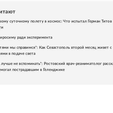
читают
вому суточному полету в космос: Что испытал Герман Титов 
ти
Хиросиму ради эксперимента
тями мы справимся": Как Севастополь второй месяц живет с
ями в подаче света
 лучше не вспоминать": Ростовский врач-реаниматолог расск
помогал пострадавшим в Геленджике