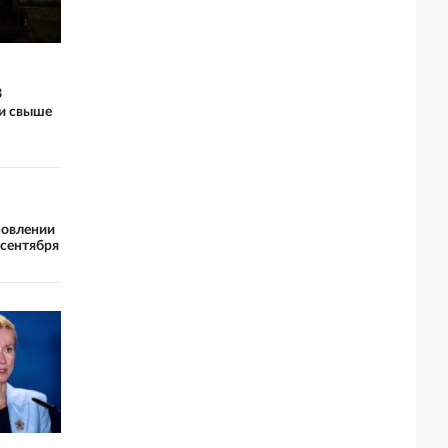
В
ли свыше
новлении
 сентября