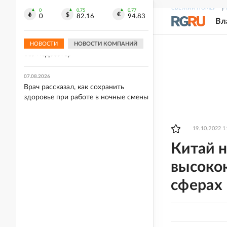
борьбе
СВЕЖИЙ НОМЕР
Р
0
0.75
0.77
0
82.16
94.83
Вл
07.08.2026
Украинский врач предупредила, что
киевские больницы могут остаться
НОВОСТИ
НОВОСТИ КОМПАНИЙ
без медсестер
07.08.2026
Врач рассказал, как сохранить
здоровье при работе в ночные смены
19.10.2022 1
Китай н
высокок
сферах