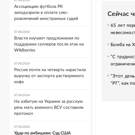
07.08.2026
Ассоциацию футбола РК
заподозрили в оплате секс-
Сейчас 
развлечений иностранных судей
65 лет пер
невесомос
07.08.2026
Власти изучают предложения по
поддержке селлеров после атак на
Бомба на 
Wildberries
"С труднос
ограничени
07.08.2026
Россия почти на четверть нарастила
"Этот день
выручку от экспорта растворимого
кофе
"РГ", как 
07.08.2026
На избитую на Украине за русскую
речь мать военного ВСУ составили
протокол
07.08.2026
Удар по амбициям: Суд США