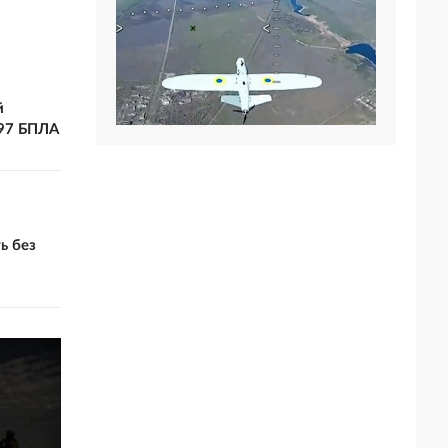
й
397 БПЛА
ь без