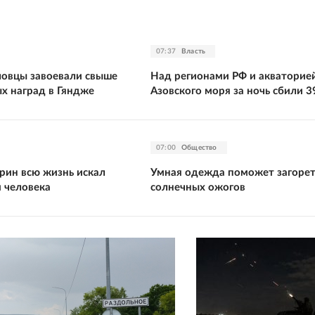
07:37
Власть
ловцы завоевали свыше
Над регионами РФ и акваторие
х наград в Гяндже
Азовского моря за ночь сбили 
07:00
Общество
рин всю жизнь искал
Умная одежда поможет загорет
и человека
солнечных ожогов