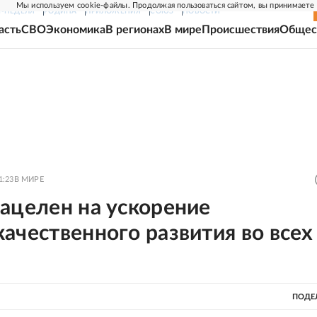
Мы используем cookie-файлы. Продолжая пользоваться сайтом, вы принимаете
Г-НЕДЕЛЯ
РОДИНА
ПРИЛОЖЕНИЯ
СОЮЗ
НОВОСТИ
асть
СВО
Экономика
В регионах
В мире
Происшествия
Общес
1:23
В МИРЕ
ацелен на ускорение
ачественного развития во всех
ПОДЕ