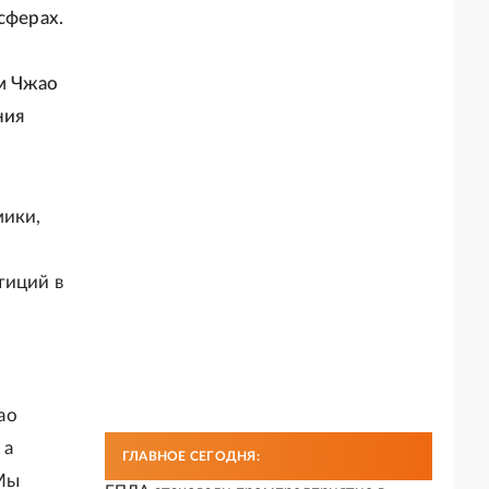
сферах.
м Чжао
ния
мики,
тиций в
ао
 а
ГЛАВНОЕ СЕГОДНЯ:
 Мы