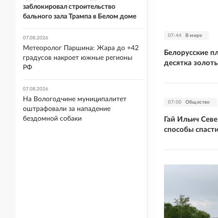
заблокировал строительство
бального зала Трампа в Белом доме
07:44
В мире
07.08.2026
Метеоролог Паршина: Жара до +42
Белорусские п
градусов накроет южные регионы
десятка золоты
РФ
07.08.2026
На Вологодчине муниципалитет
07:00
Общество
оштрафовали за нападение
бездомной собаки
Гай Ильич Севе
способы спаст