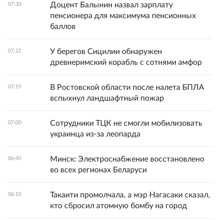
Доцент Балынин назвал зарплату
07:30
пенсионера для максимума пенсионных
баллов
У берегов Сицилии обнаружен
07:21
древнеримский корабль с сотнями амфор
В Ростовской области после налета БПЛА
07:19
вспыхнул ландшафтный пожар
Сотрудники ТЦК не смогли мобилизовать
07:00
украинца из-за леопарда
Минск: Электроснабжение восстановлено
06:40
во всех регионах Беларуси
Такаити промолчала, а мэр Нагасаки сказал,
06:10
кто сбросил атомную бомбу на город