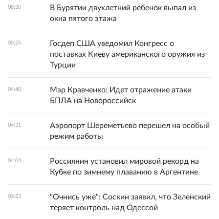
В Бурятии двухлетний ребенок выпал из
05:30
окна пятого этажа
Госдеп США уведомил Конгресс о
05:25
поставках Киеву американского оружия из
Турции
Мэр Кравченко: Идет отражение атаки
04:40
БПЛА на Новороссийск
Аэропорт Шереметьево перешел на особый
04:31
режим работы
Россиянин установил мировой рекорд на
04:04
Кубке по зимнему плаванию в Аргентине
"Очнись уже": Соскин заявил, что Зеленский
03:23
теряет контроль над Одессой