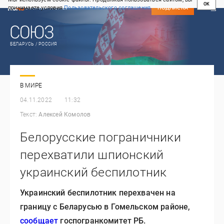
OK
принимаете условия
Пользовательского соглашения
СВЕЖИЙ НОМЕР
ПОДПИСКА
БЕЛАРУСЬ / РОССИЯ
В МИРЕ
04.11.2022
11:32
Текст:
Алексей Комолов
Белорусские пограничники
перехватили шпионский
украинский беспилотник
Украинский беспилотник перехвачен на
границу с Беларусью в Гомельском районе,
сообщает
госпогранкомитет РБ.