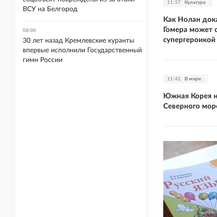
11:57
Культура
ВСУ на Белгород
Как Нолан дока
Гомера может с
08:00
супергероикой
30 лет назад Кремлевские куранты
впервые исполнили Государственный
гимн России
11:42
В мире
Южная Корея н
Северного мор