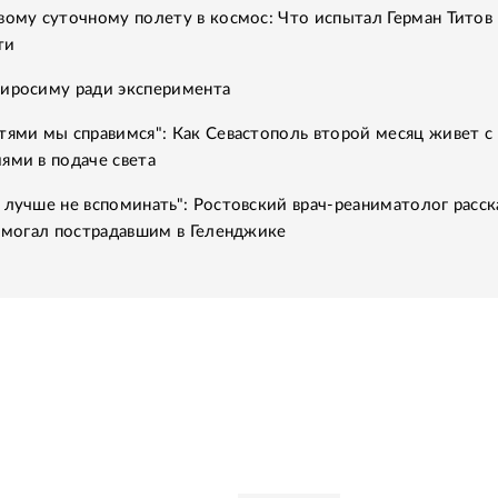
вому суточному полету в космос: Что испытал Герман Титов 
ти
Хиросиму ради эксперимента
тями мы справимся": Как Севастополь второй месяц живет с
ями в подаче света
 лучше не вспоминать": Ростовский врач-реаниматолог расск
помогал пострадавшим в Геленджике