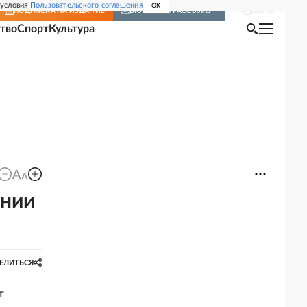
 условия
Пользовательского соглашения
OK
Войти
ПОДПИСКА
НА ИЗДАНИЕ
ВКЛЮЧИТЬ РАССЫЛКУ
тво
Спорт
Культура
ении
ЕЛИТЬСЯ
т