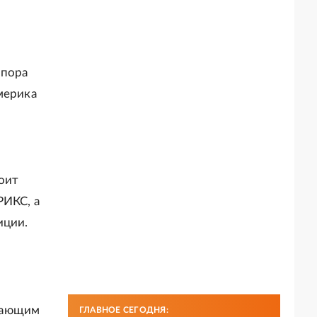
 пора
мерика
оит
РИКС, а
иции.
етающим
ГЛАВНОЕ СЕГОДНЯ: