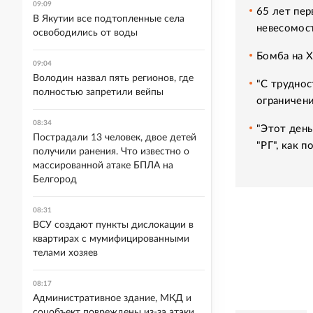
09:09
65 лет пер
В Якутии все подтопленные села
невесомос
освободились от воды
Бомба на 
09:04
Володин назвал пять регионов, где
"С труднос
полностью запретили вейпы
ограничени
08:34
"Этот день
Пострадали 13 человек, двое детей
"РГ", как 
получили ранения. Что известно о
массированной атаке БПЛА на
Белгород
08:31
ВСУ создают пункты дислокации в
квартирах с мумифицированными
телами хозяев
08:17
Административное здание, МКД и
соцобъект повреждены из-за атаки