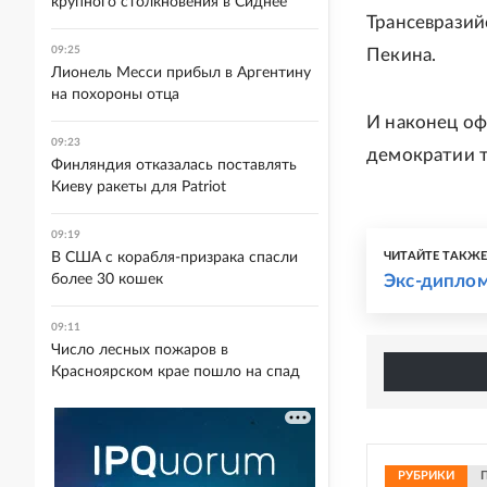
крупного столкновения в Сиднее
Трансевразий
09:25
Пекина.
Лионель Месси прибыл в Аргентину
на похороны отца
И наконец оф
09:23
демократии т
Финляндия отказалась поставлять
Киеву ракеты для Patriot
09:19
В США с корабля-призрака спасли
ЧИТАЙТЕ ТАКЖ
более 30 кошек
Экс-диплом
09:11
Число лесных пожаров в
Красноярском крае пошло на спад
РУБРИКИ