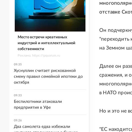
многополярно
отставке Ско
Он подчеркну
Место встречи креативных
"переходить 
индустрий и интеллектуальной
на Земном шар
собственности
Реклама. https://ipquorum.ru
09:35
Далее он разв
Хуснуллин считает рискованной
сражения, и 
смену правил семейной ипотеки до
октября
многополярно
в НАТО проис
09:33
Беспилотники атаковали
предприятия в Уфе
Но и это не вс
09:26
Два самолета едва избежали
"ЕС находитс