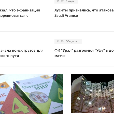
11:57
В мире
зал, что экранизация
Хуситы признались, что атаков
оревноваться с
Saudi Aramco
11:35
Общество
ачала поиск грузов для
ФК "Урал" разгромил "Уфу" в 
ского пути
матче