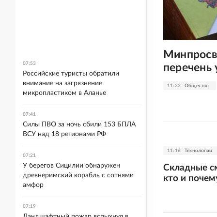
Минпросв
07:53
перечень
Российские туристы обратили
внимание на загрязнение
11:32
Общество
микропластиком в Аланье
07:41
Силы ПВО за ночь сбили 153 БПЛА
ВСУ над 18 регионами РФ
11:16
Технологии
07:21
У берегов Сицилии обнаружен
Складные с
древнеримский корабль с сотнями
кто и почем
амфор
07:19
Ландшафтный пожар вспыхнул в