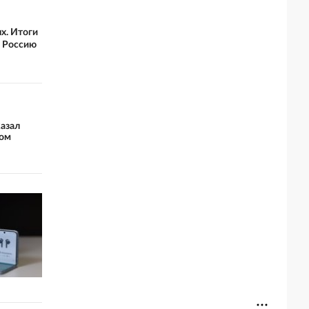
х. Итоги
ю Россию
казал
ром