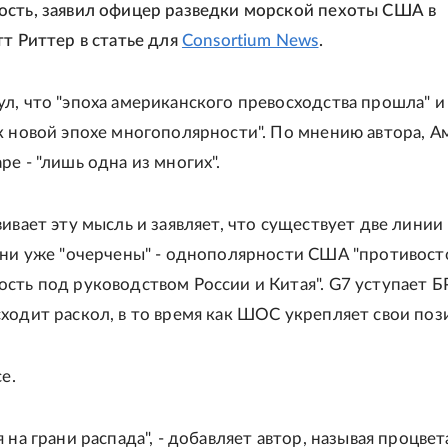
сть, заявил офицер разведки морской пехоты США в
тт Риттер в статье для
Consortium News
.
л, что "эпоха американского превосходства прошла" и
к новой эпохе многополярности". По мнению автора, А
е - "лишь одна из многих".
ивает эту мысль и заявляет, что существует две линии
они уже "очерчены" - однополярности США "противост
сть под руководством России и Китая". G7 уступает Б
ходит раскол, в то время как ШОС укрепляет свои поз
е.
я на грани распада", - добавляет автор, называя процв