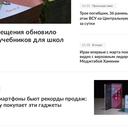
11:21
Происшествия
Трое погибших, 36 ранены
атак ВСУ на Центральну
за сутки
ещения обновило
 учебников для школ
11:18
В мире
Иран впервые с марта по
видео с верховным лиде
Моджтабой Хаменеи
мартфоны бьют рекорды продаж:
у покупает эти гаджеты