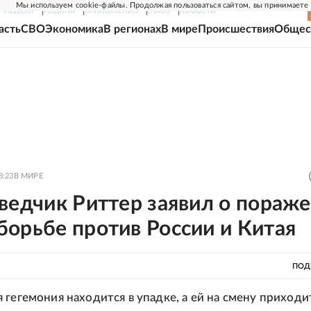
Мы используем cookie-файлы. Продолжая пользоваться сайтом, вы принимаете
Г-НЕДЕЛЯ
РОДИНА
ПРИЛОЖЕНИЯ
СОЮЗ
НОВОСТИ
асть
СВО
Экономика
В регионах
В мире
Происшествия
Общес
8:23
В МИРЕ
ведчик Риттер заявил о пораж
орьбе против России и Китая
ПОД
 гегемония находится в упадке, а ей на смену приходи