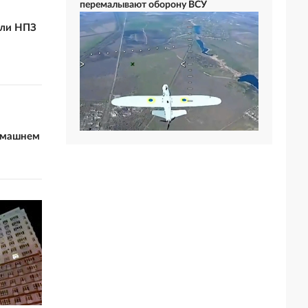
перемалывают оборону ВСУ
али НПЗ
домашнем