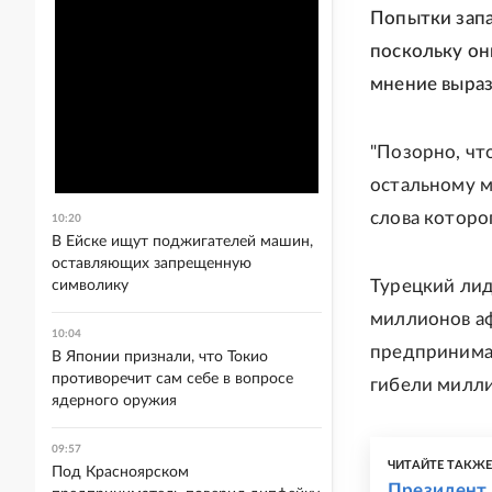
Попытки запа
поскольку он
мнение выраз
"Позорно, чт
остальному м
слова которо
10:20
В Ейске ищут поджигателей машин,
оставляющих запрещенную
Турецкий лид
символику
миллионов аф
10:04
предпринимаю
В Японии признали, что Токио
противоречит сам себе в вопросе
гибели милли
ядерного оружия
09:57
ЧИТАЙТЕ ТАКЖ
Под Красноярском
Президент 