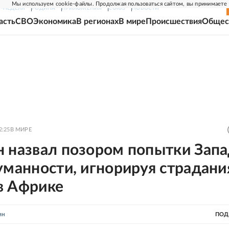
Мы используем cookie-файлы. Продолжая пользоваться сайтом, вы принимаете
Г-НЕДЕЛЯ
РОДИНА
ПРИЛОЖЕНИЯ
СОЮЗ
НОВОСТИ
асть
СВО
Экономика
В регионах
В мире
Происшествия
Общес
2:25
В МИРЕ
н назвал позором попытки Зап
уманности, игнорируя страдани
в Африке
ин
ПОД