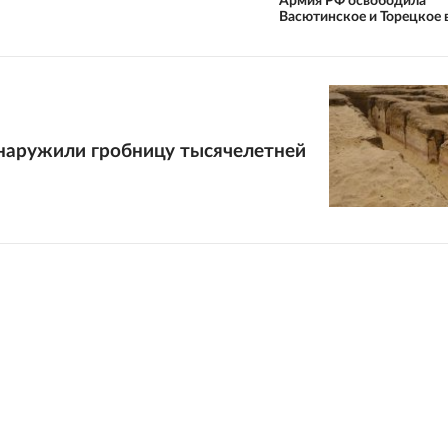
Армия РФ освободила
Васютинское и Торецкое
бнаружили гробницу тысячелетней