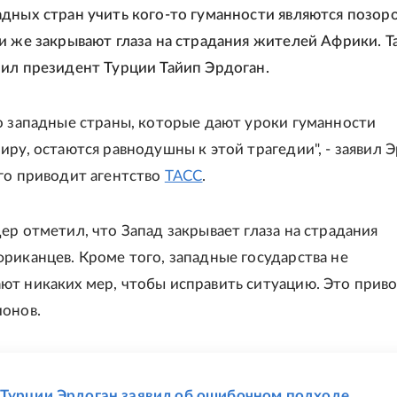
дных стран учить кого-то гуманности являются позор
и же закрывают глаза на страдания жителей Африки. Т
ил президент Турции Тайип Эрдоган.
о западные страны, которые дают уроки гуманности
иру, остаются равнодушны к этой трагедии", - заявил Э
го приводит агентство
ТАСС
.
ер отметил, что Запад закрывает глаза на страдания
риканцев. Кроме того, западные государства не
т никаких мер, чтобы исправить ситуацию. Это приво
онов.
Е
Турции Эрдоган заявил об ошибочном подходе