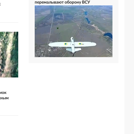
перемалывают оборону ВСУ
к
мок
жным