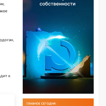
ом,
акое
рдоган,
дит к
ГЛАВНОЕ СЕГОДНЯ: