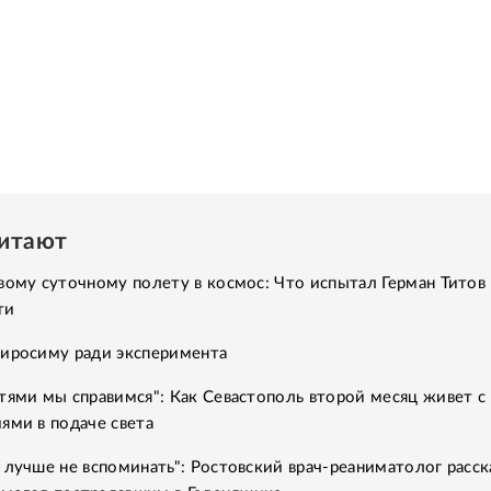
читают
вому суточному полету в космос: Что испытал Герман Титов 
ти
Хиросиму ради эксперимента
тями мы справимся": Как Севастополь второй месяц живет с
ями в подаче света
 лучше не вспоминать": Ростовский врач-реаниматолог расск