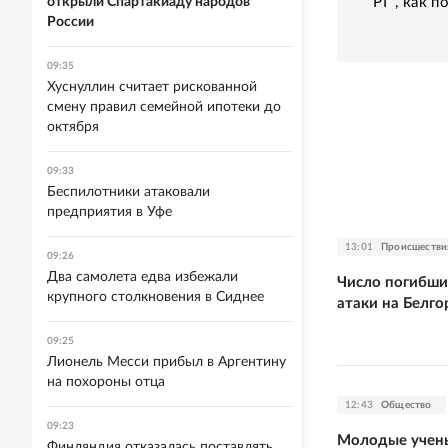
"РГ", как 
открыли Спартакиаду народов
России
09:35
Хуснуллин считает рискованной
смену правил семейной ипотеки до
октября
09:33
Беспилотники атаковали
предприятия в Уфе
13:01
Происшестви
09:26
Два самолета едва избежали
Число погибши
крупного столкновения в Сиднее
атаки на Белго
09:25
Лионель Месси прибыл в Аргентину
на похороны отца
12:43
Общество
09:23
Молодые учен
Финляндия отказалась поставлять