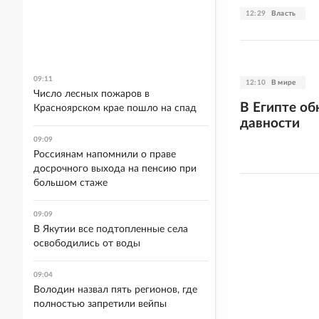
12:29
Власть
09:11
12:10
В мире
Число лесных пожаров в
В Египте о
Красноярском крае пошло на спад
давности
09:09
Россиянам напомнили о праве
досрочного выхода на пенсию при
большом стаже
09:09
В Якутии все подтопленные села
освободились от воды
09:04
Володин назвал пять регионов, где
полностью запретили вейпы