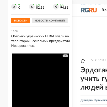
СВЕЖИЙ НОМЕР
Р
0
0.75
0.77
10:44
0
82.16
94.83
Вл
Актер Кристофер Ламберт потерял
сознание во время раздачи
автографов
НОВОСТИ
НОВОСТИ КОМПАНИЙ
10:30
Обломки украинских БПЛА упали на
территории нескольких предприятий
Новороссийска
04.11.2022 1
Эрдога
учить г
людей 
Дмитрий Кулемяк