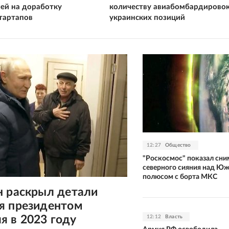
ей на доработку
количеству авиабомбардирово
стартапов
украинских позиций
12:27
Общество
"Роскосмос" показал сни
северного сияния над Ю
полюсом с борта МКС
н раскрыл детали
я президентом
я в 2023 году
12:12
Власть