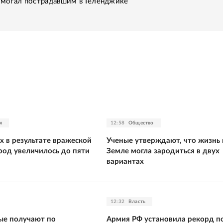
помогал пострадавшим в Геленджике
я
12:58
Общество
х в результате вражеской
Ученые утверждают, что жизнь 
род увеличилось до пяти
Земле могла зародиться в двух
вариантах
12:32
Власть
ые получают по
Армия РФ установила рекорд п