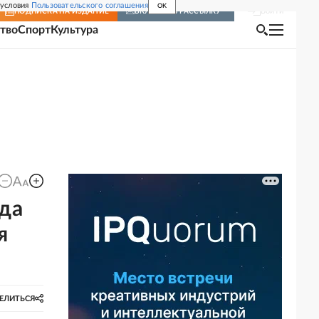
 условия
Пользовательского соглашения
OK
Войти
ПОДПИСКА
НА ИЗДАНИЕ
ВКЛЮЧИТЬ РАССЫЛКУ
тво
Спорт
Культура
ада
я
ЕЛИТЬСЯ