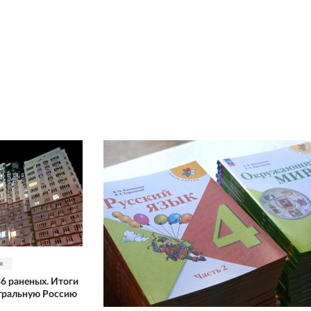
я
36 раненых. Итоги
тральную Россию