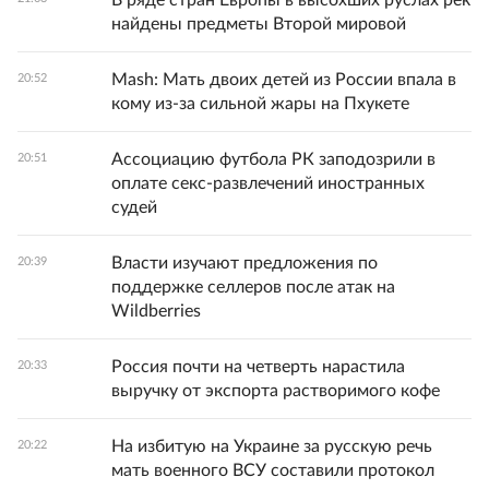
В ряде стран Европы в высохших руслах рек
найдены предметы Второй мировой
Mash: Мать двоих детей из России впала в
20:52
кому из-за сильной жары на Пхукете
Ассоциацию футбола РК заподозрили в
20:51
оплате секс-развлечений иностранных
судей
Власти изучают предложения по
20:39
поддержке селлеров после атак на
Wildberries
Россия почти на четверть нарастила
20:33
выручку от экспорта растворимого кофе
На избитую на Украине за русскую речь
20:22
мать военного ВСУ составили протокол