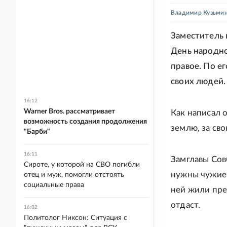
Владимир Кузьми
Заместитель 
День народно
правое. По е
своих людей.
16:12
Warner Bros. рассматривает
Как написал о
возможность создания продолжения
землю, за св
"Барби"
16:11
Замглавы Совб
Сироте, у которой на СВО погибли
нужны чужие 
отец и муж, помогли отстоять
социальные права
ней жили пре
отдаст.
16:02
Политолог Никсон: Ситуация с