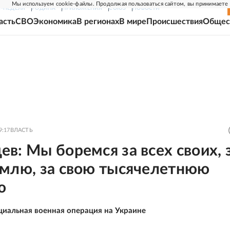
Мы используем cookie-файлы. Продолжая пользоваться сайтом, вы принимаете
Г-НЕДЕЛЯ
РОДИНА
ПРИЛОЖЕНИЯ
СОЮЗ
НОВОСТИ
асть
СВО
Экономика
В регионах
В мире
Происшествия
Общес
9:17
ВЛАСТЬ
в: Мы боремся за всех своих, 
емлю, за свою тысячелетнюю
ю
циальная военная операция на Украине