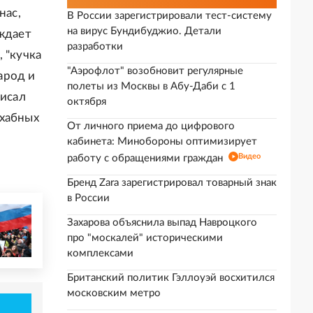
нас,
В России зарегистрировали тест-систему
на вирус Бундибуджио. Детали
аждает
разработки
 "кучка
"Аэрофлот" возобновит регулярные
арод и
полеты из Москвы в Абу-Даби с 1
писал
октября
охабных
От личного приема до цифрового
кабинета: Минобороны оптимизирует
Видео
работу с обращениями граждан
Бренд Zara зарегистрировал товарный знак
в России
Захарова объяснила выпад Навроцкого
про "москалей" историческими
комплексами
Британский политик Гэллоуэй восхитился
московским метро