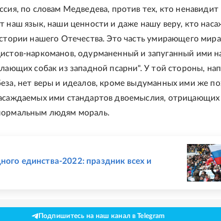
сия, по словам Медведева, против тех, кто ненавидит 
т наш язык, наши ценности и даже нашу веру, кто нас
истории нашего Отечества. Это часть умирающего мира,
истов-наркоманов, одурманенный и запуганный ими н
 лающих собак из западной псарни". У той стороны, на
еза, нет веры и идеалов, кроме выдуманных ими же п
насаждаемых ими стандартов двоемыслия, отрицающих
нормальным людям мораль.
Е
ного единства-2022: праздник всех и
Подпишитесь на наш канал в Telegram