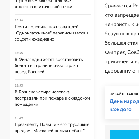
"пушечным мясом" для ВСУ
Сражается Рос
достигла критической точки
кто запрещае
15:56
ненависть к 
Почти половина пользователей
"Одноклассников" переписывается в
безумных нац
соцсети ежедневно
большая стая
зампред Совб
15:55
В Финляндии хотят восстановить
привычек и 
болота на границе из-за страха
дарованную 
перед Россией
15:53
В Брянске четыре человека
ЧИТАЙТЕ ТАКЖ
пострадали при пожаре в складском
День народ
помещении
каждого
15:49
Президенту Польши - его трусливые
предки: "Москалей нельзя побить"