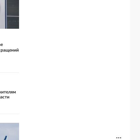
he
окращений
жителям
ласти