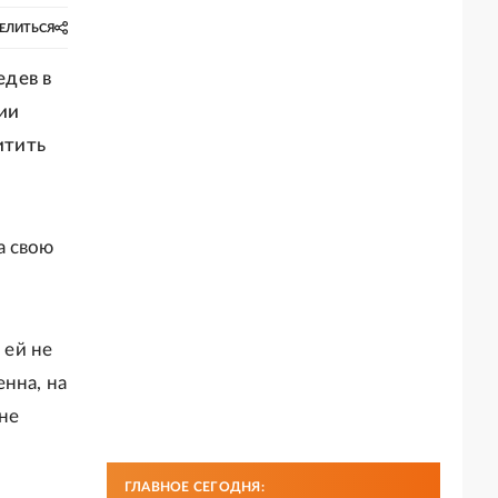
ЕЛИТЬСЯ
едев в
ии
итить
а свою
 ей не
нна, на
не
ГЛАВНОЕ СЕГОДНЯ: