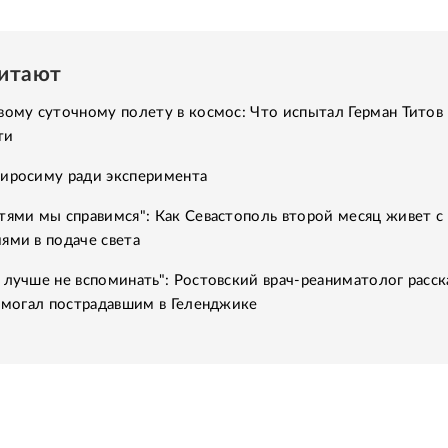
читают
вому суточному полету в космос: Что испытал Герман Титов 
ти
Хиросиму ради эксперимента
тями мы справимся": Как Севастополь второй месяц живет с
ями в подаче света
 лучше не вспоминать": Ростовский врач-реаниматолог расск
помогал пострадавшим в Геленджике