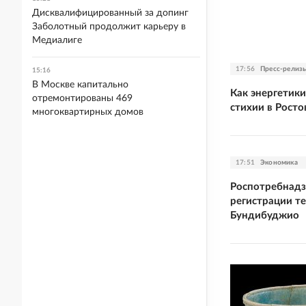
Дисквалифицированный за допинг
Заболотный продолжит карьеру в
Медиалиге
17:56
Пресс-рели
15:16
В Москве капитально
Как энергетик
отремонтированы 469
стихии в Росто
многоквартирных домов
17:51
Экономика
Роспотребнадз
регистрации те
Бундибуджио