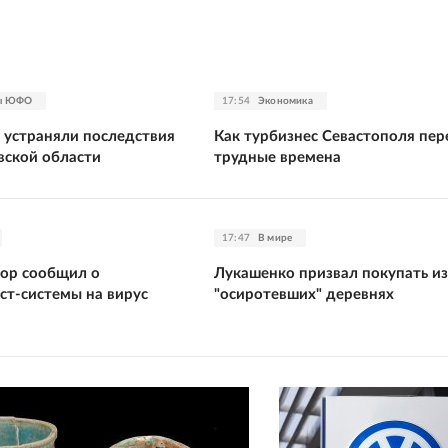
зы ЮФО
17:54
Экономика
и устраняли последствия
Как турбизнес Севастополя пе
вской области
трудные времена
17:47
В мире
ор сообщил о
Лукашенко призвал покупать из
ст-системы на вирус
"осиротевших" деревнях