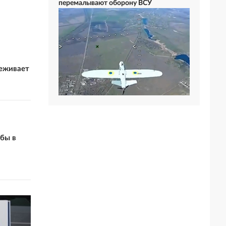
перемалывают оборону ВСУ
реживает
бы в