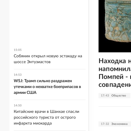
15:05
Собянин открыл новую эстакаду на
Находка 
шоссе Энтузиастов
напомнил
Помпей - 
14:53
WSJ: Трамп сильно раздражен
совпаден
утечками о нехватке боеприпасов в
армии США
17:43
Общество
14:50
Китайские врачи в Шанхае спасли
российского туриста от острого
инфаркта миокарда
17:32
Экономика