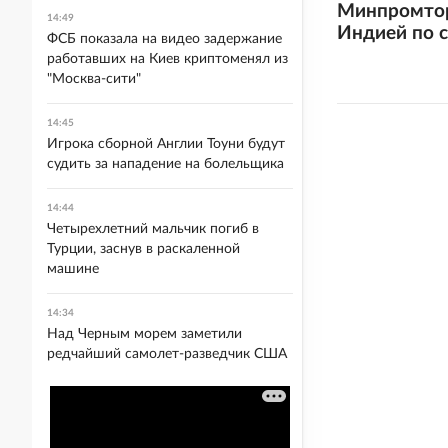
Минпромтор
14:49
Индией по с
ФСБ показала на видео задержание
работавших на Киев криптоменял из
"Москва-сити"
14:45
Игрока сборной Англии Тоуни будут
судить за нападение на болельщика
14:44
Четырехлетний мальчик погиб в
Турции, заснув в раскаленной
машине
14:34
Над Черным морем заметили
редчайший самолет-разведчик США