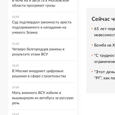
В ночь на 8 августа в Московской
области прогремят грозы
15:43
Сейчас 
Суд подтвердил законность ареста
подозреваемого в нападении на
65 лет пер
ученого Зезина
невесомос
15:43
Бомба на 
Четверо белгородцев ранены в
результате атаки ВСУ
"С труднос
ограничени
15:41
В Москве внедряют цифровые
"Этот день
решения в сфере строительства
"РГ", как 
15:26
Мать военного ВСУ избили и
вышвырнули из автобуса за русскую
речь
15:21