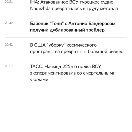
IHA: Атакованное ВСУ турецкое судно
20:51
Nadezhda превратилось в груду металла
Байопик "Тони" с Антонио Бандерасом
20:42
получил дублированный трейлер
В США "уборку" космического
20:42
пространства превратят в большой бизнес
ТАСС: Начмед 225-го полка ВСУ
20:17
экспериментировала со смертельными
уколами