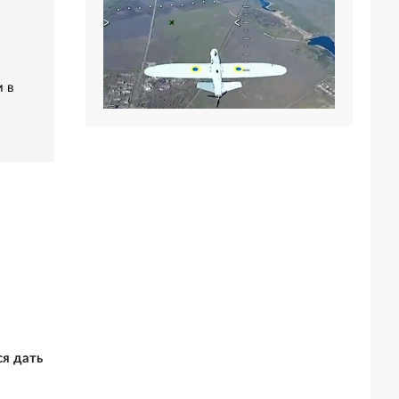
 в
я дать