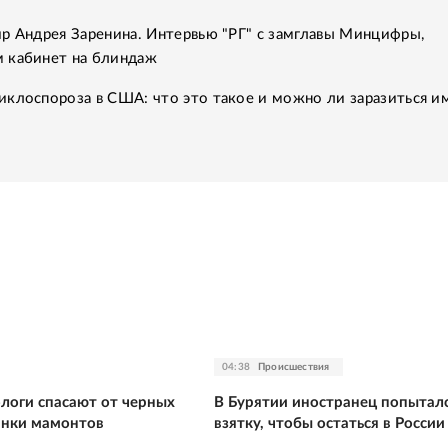
р Андрея Заренина. Интервью "РГ" с замглавы Минцифры,
 кабинет на блиндаж
клоспороза в США: что это такое и можно ли заразиться им
04:38
Происшествия
ологи спасают от черных
В Бурятии иностранец попыталс
анки мамонтов
взятку, чтобы остаться в России