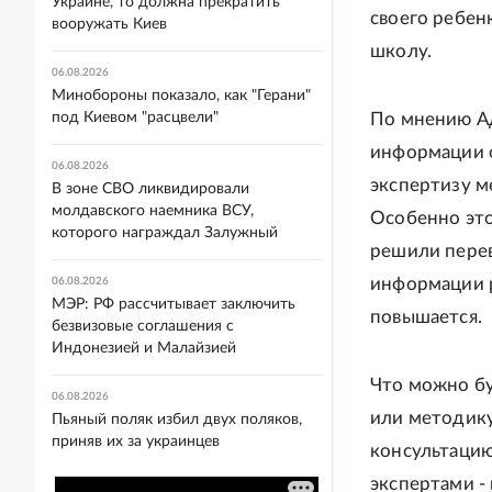
Украине, то должна прекратить
своего ребен
вооружать Киев
школу.
06.08.2026
Минобороны показало, как "Герани"
под Киевом "расцвели"
По мнению Ад
информации 
06.08.2026
экспертизу м
В зоне СВО ликвидировали
молдавского наемника ВСУ,
Особенно это
которого награждал Залужный
решили перев
информации р
06.08.2026
МЭР: РФ рассчитывает заключить
повышается.
безвизовые соглашения с
Индонезией и Малайзией
Что можно бу
06.08.2026
или методику
Пьяный поляк избил двух поляков,
приняв их за украинцев
консультацию
экспертами -