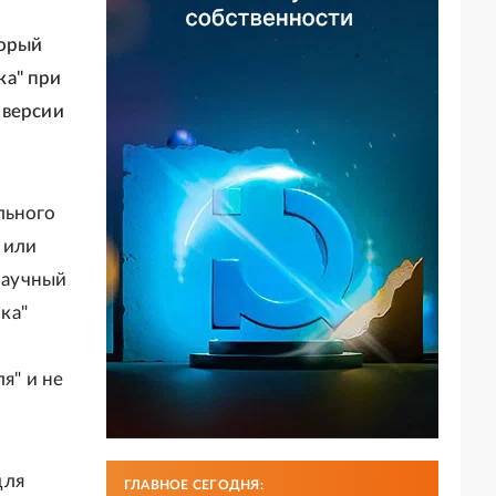
торый
ка" при
 версии
льного
 или
 научный
ка"
я" и не
для
ГЛАВНОЕ СЕГОДНЯ: