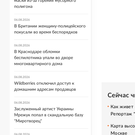
маски из-за горения мусорного
полигона
06.08.2026
В Британии женщину-полицейского
покусали во время беспорядков
06.08.2026
В Краснодаре обломки
беспилотника упали во дворе
многоквартирного дома
06.08.2026
Wildberries отключил доступ к
домашним адресам продавцов
Сейчас 
06.08.2026
Как живет 
Заслуженный артист Украины
Репортаж 
Мрежук попал в скандальную базу
"Миротворец"
Карта высо
Москве
06.08.2026