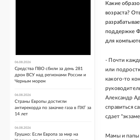
Какие образо
возраста? От
разрабатывае
поддержке Фо
для компьюте
- Почти кажд
06.08.2026
Средства ПВО сбили за день 281
или подростк
дрон ВСУ над регионами России и
какого-то ко
Черным морем
руководитель
06.08.2026
Александр Ад
Страны Европы достигли
справиться с
антирекорда по закачке газа в ПХГ за
14 лет
сдает "экзам
06.08.2026
Грушко: Если Европа за мир на
Мамы и папы 