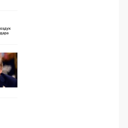
воздух
удара