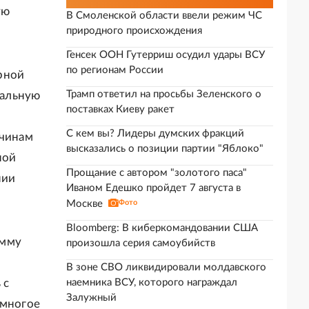
ую
В Смоленской области ввели режим ЧС
природного происхождения
Генсек ООН Гутерриш осудил удары ВСУ
по регионам России
рной
Трамп ответил на просьбы Зеленского о
нальную
поставках Киеву ракет
С кем вы? Лидеры думских фракций
ичинам
высказались о позиции партии "Яблоко"
ной
Прощание с автором "золотого паса"
нии
Иваном Едешко пройдет 7 августа в
Москве
Фото
Bloomberg: В киберкомандовании США
амму
произошла серия самоубийств
В зоне СВО ликвидировали молдавского
 с
наемника ВСУ, которого награждал
Залужный
 многое