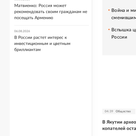
Матвиенко: Россия может
Война и ми
рекомендовать своим гражданам не
сменившим
посещать Армению
Вспышка ци
06.08.2026
России
В России растет интерес к
инвестиционным и цветным
бриллиантам
04:39
Общество
В Якутии архе
копателей ост