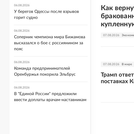
06.08.2026
Как верну
У берегов Одессы после взрывов
бракованн
горит судно
купленную
06.08.2026
07.08.2026
Эконом
Соперник чемпиона мира Бижамова
высказался о бое с россиянином за
пояс
06.08.2026
07.08.2026
В мире
Команда предпринимателей
Трамп ответ
Оренбуржья покорила Эльбрус
поставках К
06.08.2026
В "Единой России" предложили
ввести доплаты врачам-наставникам