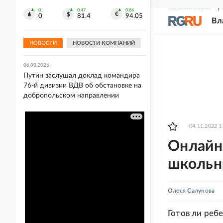
Европы в прыжках с вышки
СВЕЖИЙ НОМЕР
Р
0
0.47
0.86
0
81.4
94.05
Вл
06.08.2026
Акулу заметили в 36 километрах от
Владивостока
НОВОСТИ
НОВОСТИ КОМПАНИЙ
06.08.2026
Путин заслушал доклад командира
76-й дивизии ВДВ об обстановке на
добропольском направлении
04.11.2022 1
Онлайн
школьни
Олеся Салунова
Готов ли реб