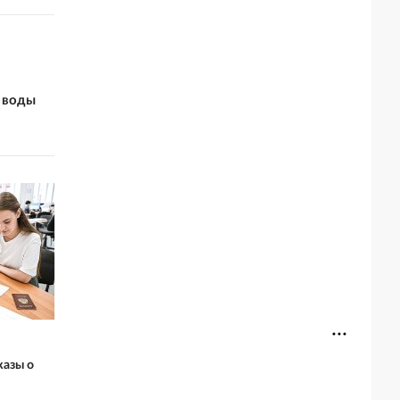
 воды
казы о