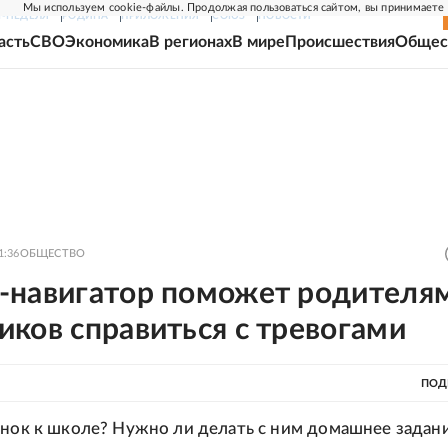
Мы используем cookie-файлы. Продолжая пользоваться сайтом, вы принимаете
Г-НЕДЕЛЯ
РОДИНА
ПРИЛОЖЕНИЯ
СОЮЗ
НОВОСТИ
асть
СВО
Экономика
В регионах
В мире
Происшествия
Общес
1:36
ОБЩЕСТВО
-навигатор поможет родителя
ков справиться с тревогами
ПОД
енок к школе? Нужно ли делать с ним домашнее задан